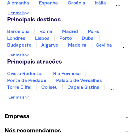
Alemanha
Espanha
Croácia
Itália
Jamaica
Japão
Luxemburgo
Ler mais
Marrocos
Maldivas
México
Portugal
Principais destinos
Singapura
Turquia
Barcelona
Roma
Madrid
Paris
Londres
Lisboa
Porto
Dubai
Budapeste
Algarve
Madeira
Sevilha
Punta Cana
Portimão
Albufeira
Ler mais
Sintra
Lagos
Vigo
Cascais
Sesimbra
Principais atrações
Cristo Redentor
Ria Formosa
Ponta da Piedade
Palácio de Versalhes
Torre Eiffel
Coliseu
Capela Sistina
Museu do Louvre
Sagrada Família
Ler mais
Parque Güell
Alhambra
Torre de Belém
Caminito del Rey
Castelo de São Jorge
Quinta da Regaleira
Palácio da Pena
Empresa
Parque Warner
Rio Douro
Mosteiro dos Jerónimos
Livraria Lello
Nós recomendamos