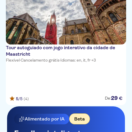
Tour autoguiado com jogo interativo da cidade de
Maastricht
Flexível
·
Cancelamento grátis
·
Idiomas: en, it, fr +3
29
€
De:
5
/5
(4)
Alimentado por IA
Beta