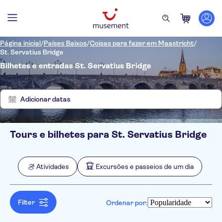
Página inicial
/
Países Baixos
/
Coisas para fazer em Maastricht
/
St. Servatius Bridge
Bilhetes e entradas St. Servatius Bridge
Mostrar
Eliminar
2
filtros
resultados
Adicionar datas
Tours e bilhetes para St. Servatius Bridge
Filtros
Preço (por adulto)
Hotel pickup
Opções de ingressos
Atividades
Excursões e passeios de um dia
Confirmação instantânea
Categorias
Mín.
€
Máx.
€
Voucher eletrônico
Atividades
NO-PICKUP
Idomas
Cancelamento gratuito
Tours a pé
Holandês
Filter
Ordenar por:
Excursões e passeios de um dia
Alemão
Turismo e tradições
Inglês