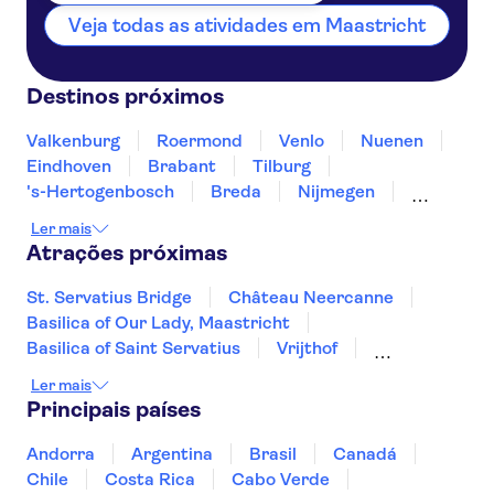
Veja todas as atividades em Maastricht
Destinos próximos
Valkenburg
Roermond
Venlo
Nuenen
Eindhoven
Brabant
Tilburg
's-Hertogenbosch
Breda
Nijmegen
Roosendaal
Arnhem
Dordrecht
Ler mais
Terneuzen
Atrações próximas
St. Servatius Bridge
Château Neercanne
Basilica of Our Lady, Maastricht
Basilica of Saint Servatius
Vrijthof
Heineken Experience
Museu Van Gogh
Ler mais
Praça dos Museus
Canais de Amesterdão
Principais países
Zoo Artis
Micropia
Zaanse Schans
Royal Palace of Amsterdam
Andorra
Argentina
Brasil
Canadá
Fabrique des Lumières
Keukenhof
Chile
Costa Rica
Cabo Verde