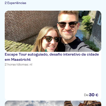
Cidade
2 Experiências
Espanhol
Francês
Italiano
Escape Tour autoguiado, desafio interativo da cidade
em Maastricht
2 horas
·
Idiomas: nl
30
€
De: