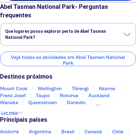
Abel Tasman National Park- Perguntas
frequentes
Que lugares posso explorar perto de Abel Tasman
National Park?
Confira alguns dos nossos lugares favoritos para visitar perto de
Abel Tasman National Park:
Veja todas as atividades em Abel Tasman National
Park
Mount Cook
Wellington
Tūrangi
Akaroa
Franz Josef
Destinos próximos
Mount Cook
Wellington
Tūrangi
Akaroa
Franz Josef
Taupo
Rotorua
Auckland
Wanaka
Queenstown
Dunedin
Milford Sound
Te Anau
Doubtful Sound
Ler mais
Principais países
Andorra
Argentina
Brasil
Canadá
Chile