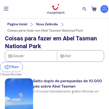
Filtros
Preço (por adulto)
Hotel pickup
Opções de ingressos
Página inicial
Nova Zelândia
Tour guiado
Categorias
Mín.
€
Máx.
€
Coisas para fazer em Abel Tasman National Park
Voucher eletrônico
Atividades
NO-PICKUP
Idomas
Coisas para fazer em Abel Tasman
Cancelamento gratuito
Atividades aéreas
Inglês
Confirmação instantânea
National Park
Ao ar livre
Natureza
Desde:
Até:
Outros esportes
Filter
1 Experiências
Salto duplo de paraquedas de 10.000
pés sobre Abel Tasman
2-3 horas
·
Cancelamento grátis
·
Idiomas: en