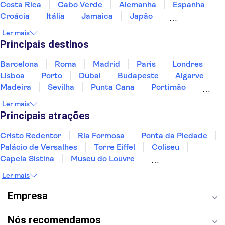
Costa Rica
Cabo Verde
Alemanha
Espanha
Croácia
Itália
Jamaica
Japão
Luxemburgo
Marrocos
Maldivas
México
Ler mais
Portugal
Singapura
Turquia
Principais destinos
Barcelona
Roma
Madrid
Paris
Londres
Lisboa
Porto
Dubai
Budapeste
Algarve
Madeira
Sevilha
Punta Cana
Portimão
Albufeira
Sintra
Lagos
Vigo
Cascais
Ler mais
Sesimbra
Principais atrações
Cristo Redentor
Ria Formosa
Ponta da Piedade
Palácio de Versalhes
Torre Eiffel
Coliseu
Capela Sistina
Museu do Louvre
Sagrada Família
Parque Güell
Alhambra
Ler mais
Torre de Belém
Caminito del Rey
Castelo de São Jorge
Quinta da Regaleira
Empresa
Palácio da Pena
Parque Warner
Rio Douro
Mosteiro dos Jerónimos
Livraria Lello
Nós recomendamos