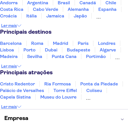
Andorra
Argentina
Brasil
Canadá
Chile
Costa Rica
Cabo Verde
Alemanha
Espanha
Croácia
Itália
Jamaica
Japão
Luxemburgo
Marrocos
Maldivas
México
Ler mais
Portugal
Singapura
Turquia
Principais destinos
Barcelona
Roma
Madrid
Paris
Londres
Lisboa
Porto
Dubai
Budapeste
Algarve
Madeira
Sevilha
Punta Cana
Portimão
Albufeira
Sintra
Lagos
Vigo
Cascais
Ler mais
Sesimbra
Principais atrações
Cristo Redentor
Ria Formosa
Ponta da Piedade
Palácio de Versalhes
Torre Eiffel
Coliseu
Capela Sistina
Museu do Louvre
Sagrada Família
Parque Güell
Alhambra
Ler mais
Torre de Belém
Caminito del Rey
Castelo de São Jorge
Quinta da Regaleira
Empresa
Palácio da Pena
Parque Warner
Rio Douro