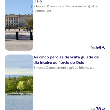
Oslo
Karl Johans Gate 35
2 horas 30 minutos
·
Cancelamento grátis
·
Idiomas: en
Scandic Holberg
Thon Hotel Rosenkrantz Oslo
Camillas Hus
Hotell Bondeheimen
46
€
De:
Smarthotel Oslo
As cinco pérolas da visita guiada de
The Thief
dia inteiro ao fiorde de Oslo
6 horas
·
Cancelamento grátis
·
Idiomas: en
Frogner House - Vika
Scandic Karl Johan
The tiger statue, outside Oslo
Visitor Centre
Scandic Grensen
78
€
De:
BEST WESTERN Gjoevik Hotel