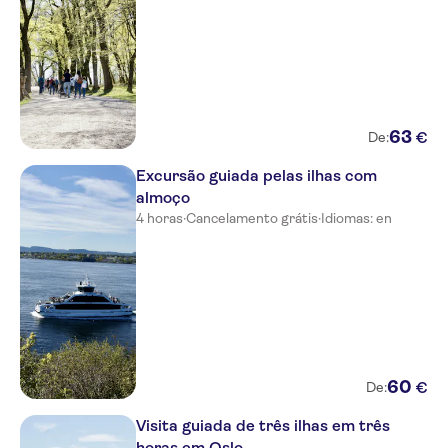
63
€
De:
Excursão guiada pelas ilhas com
almoço
4 horas
·
Cancelamento grátis
·
Idiomas: en
60
€
De:
Visita guiada de três ilhas em três
horas em Oslo