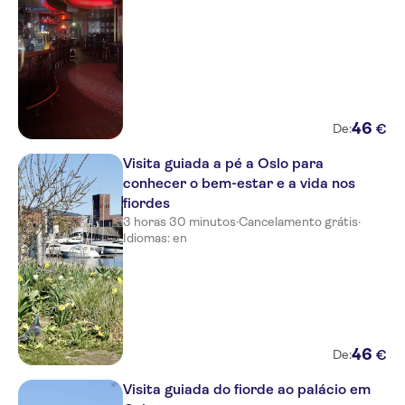
Thon Hotel Vika Atrium
Thon Hotel Panorama
Thon Hotel Astoria
Comfort Hotel Xpress Central
Station
46
€
De:
Hotel Bristol
Visita guiada a pé a Oslo para
conhecer o bem-estar e a vida nos
Hotel Christiania Teater
fiordes
3 horas 30 minutos
·
Cancelamento grátis
·
Hotel Continental Oslo
Idiomas: en
Thon Hotel Europa
Grand Hotel Oslo by Scandic
Park Inn by Radisson Oslo
46
€
De:
Oslo Guldsmeden -
Guldsmeden Hotels
Visita guiada do fiorde ao palácio em