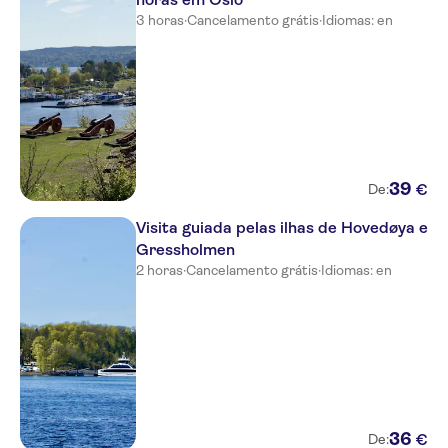
3 horas
·
Cancelamento grátis
·
Idiomas: en
39
€
De:
Visita guiada pelas ilhas de Hovedøya e
Gressholmen
2 horas
·
Cancelamento grátis
·
Idiomas: en
36
€
De: