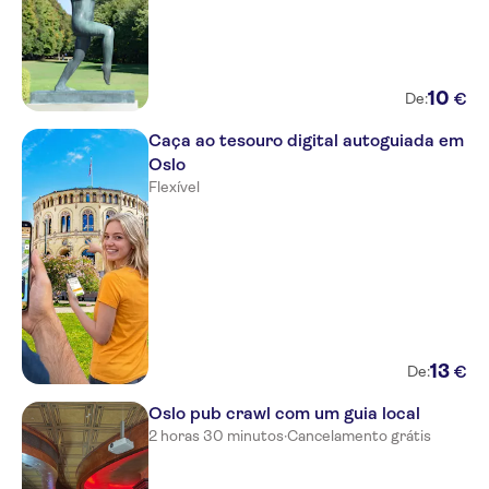
Perminalen Hotel
Frogner House Skovveien
Thon Hotel Munch
10
€
De:
Hotel Foenix
Caça ao tesouro digital autoguiada em
Oslo
Smart Hotel
Flexível
Scandic Solli
Thon Hotel Cecil
First Hotel Millennium
Herregards Huset Hotell
13
€
De:
Comfort Hotel Karl Johan
Oslo pub crawl com um guia local
Villa Inkognito
2 horas 30 minutos
·
Cancelamento grátis
The Tiger