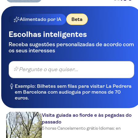
Forenom Apartments Royal
Park
Alimentado por IA
Beta
Escolhas inteligentes
Receba sugestões personalizadas de acordo com
os seus interesses
Pergunte o que quiser...
Exemplo: Bilhetes sem filas para visitar La Pedrera
em Barcelona com audioguia por menos de 70
euros.
Visita guiada ao fiorde e às pegadas do
passado
5 horas
·
Cancelamento grátis
·
Idiomas: en