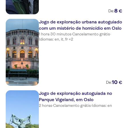
Clarion Collection Hotel Bastion
8
€
De:
Citybox Oslo
Jogo de exploração urbana autoguiado
com um mistério de homicídio em Oslo
Comfort Hotel Boersparken
1 hora 30 minutos
·
Cancelamento grátis
·
Idiomas: en, it, fr +2
Best Western West Hotel
Karl Johan Hotel
Clarion Collection Hotel Savoy
Hotel Verdandi Oslo
10
€
De:
P-Hotels Oslo
Jogo de exploração autoguiada no
Euro Sulitjelma Hotel
Parque Vigeland, em Oslo
2 horas
·
Cancelamento grátis
·
Idiomas: en
Scandic Victoria Oslo
K7 Hotel Oslo