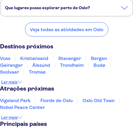
Vigeland Park
Fiorde de Oslo
Oslo Old Town
Nobel Peace Center
Que lugares posso explorar perto de Oslo?
Confira alguns dos nossos lugares favoritos para visitar perto de
Oslo:
Veja todas as atividades em Oslo
Voss
Kristiansand
Stavanger
Bergen
Geiranger
Destinos próximos
Voss
Kristiansand
Stavanger
Bergen
Geiranger
Ålesund
Trondheim
Bodø
Svolvaer
Tromsø
Ler mais
Atrações próximas
Vigeland Park
Fiorde de Oslo
Oslo Old Town
Nobel Peace Center
Ler mais
Principais países