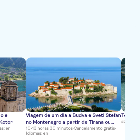
co e
Viagem de um dia a Budva e Sveti Stefan
Tour pr
até 1 hor
 Kotor
no Montenegro a partir de Tirana ou
as: en
10-13 horas 30 minutos
·
Cancelamento grátis
·
Shkodra
Idiomas: en