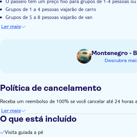
O passeio tem um preço fixo para grupos de 1-4 pessoas ou
Grupos de 1 a 4 pessoas viajarão de carro
Grupos de 5 a 8 pessoas viajarão de van
Este passeio inclui o embarque no hotel de Budva. Por favo
Ler mais
durante o check-out
O operador local entrará em contato com você após a reserva
O passeio a pé é de aproximadamente 1 hora
Montenegro - B
Após o passeio a pé, você terá 2 horas de tempo livre para e
Descubra mais
Recomenda-se que os hóspedes usem roupas casuais e acon
Política de cancelamento
Receba um reembolso de 100% se você cancelar até 24 horas ant
Ler mais
O que está incluído
Visita guiada a pé