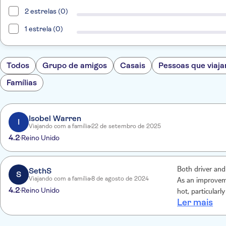
2 estrelas (0)
1 estrela (0)
Todos
Grupo de amigos
Casais
Pessoas que viaja
Famílias
Isobel Warren
I
Viajando com a família
22 de setembro de 2025
4.2
Reino Unido
SethS
Both driver and
S
Viajando com a família
8 de agosto de 2024
As an improveme
4.2
Reino Unido
hot, particularl
Ler mais
directions as w
4hrs on the way 
My little boy ha