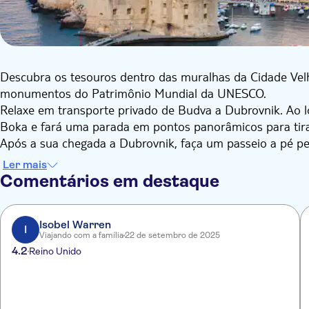
Descubra os tesouros dentro das muralhas da Cidade Ve
monumentos do Patrimônio Mundial da UNESCO.
Relaxe em transporte privado de Budva a Dubrovnik. Ao l
Boka e fará uma parada em pontos panorâmicos para tirar
Após a sua chegada a Dubrovnik, faça um passeio a pé pel
e cultura com um guia. Maravilhe-se com a arquitetura re
Ler mais
de 2 quilômetros de extensão. Passeie pela Stradun cent
Comentários em destaque
na Igreja e Mosteiro Franciscano.
Por fim, admire o Palácio do Reitor e o Forte Lovrijenac
repúblicas marítimas mais avançadas do mundo.
Isobel Warren
I
Viajando com a família
22 de setembro de 2025
4.2
Reino Unido