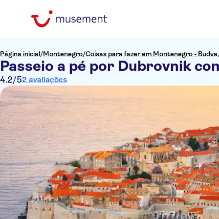
Página inicial
/
Montenegro
/
Coisas para fazer em Montenegro - Budva, 
Passeio a pé por Dubrovnik co
4.2
/5
2 avaliações