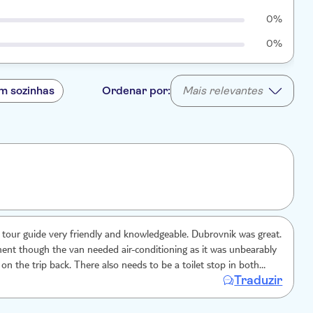
0%
0%
m sozinhas
Ordenar por:
Mais relevantes
 tour guide very friendly and knowledgeable. Dubrovnik was great.
nt though the van needed air-conditioning as it was unbearably
y on the trip back. There also needs to be a toilet stop in both
Traduzir
e were in the van for 2hrs 45mins on the way there and just under
back (due to traffic) and there was no stop to go to the toilet.
d tummy ache that night from holding it in for so long.