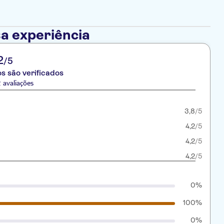
a experiência
2
/5
s são verificados
 avaliações
3,8
/5
4,2
/5
4,2
/5
4,2
/5
0%
100%
0%