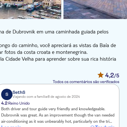
lha de Dubrovnik em uma caminhada guiada pelos
ongo do caminho, você apreciará as vistas da Baía de
 fotos da costa croata e montenegrina.
a Cidade Velha para aprender sobre sua rica história
nascentista e barroca dentro das muralhas defensivas
ral, para ver uma das farmácias mais antigas do mundo
4,2
/5
Todos os comentários são verificados
, onde você ouvirá como Dubrovnik se tornou uma das
SethS
S
Viajando com a família
8 de agosto de 2024
4.2
Reino Unido
Both driver and tour guide very friendly and knowledgeable.
Dubrovnik was great. As an improvement though the van needed
air-conditioning as it was unbearably hot, particularly on the trip