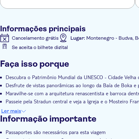
Informações principais
Cancelamento grátis
Lugar:
Montenegro - Budva, Be
Se aceita o bilhete digital
Informações adicionais
Faça isso porque
Confirmação instantânea
Tour guiado
Grupo privado
Descubra o Patrimônio Mundial da UNESCO - Cidade Velha
Desfrute de vistas panorâmicas ao longo da Baía de Boka e
Maravilhe-se com a arquitetura renascentista e barroca dent
Passeie pela Stradun central e veja a Igreja e o Mosteiro Fra
Relaxe com transporte privado de Budva
Ler mais
Informação importante
Passaportes são necessários para esta viagem