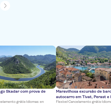
1
lago Skadar com prova de
Maravilhosa excursão de bar
autocarro em Tivat, Perast e
elamento grátis
·
Idiomas: en
Flexível
·
Cancelamento grátis
·
Idiom