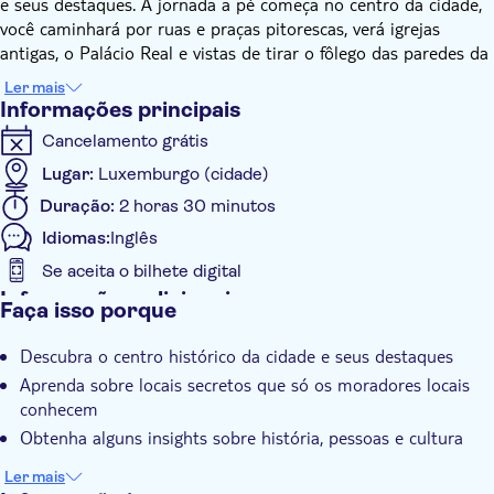
e seus destaques. A jornada a pé começa no centro da cidade,
você caminhará por ruas e praças pitorescas, verá igrejas
antigas, o Palácio Real e vistas de tirar o fôlego das paredes da
antiga fortaleza.
Ler mais
Então, você descerá até o vale na área de Grund, onde
Informações principais
mergulhará na tranquilidade da antiga Abadia de Neumünster.
Cancelamento grátis
Você ouvirá histórias legais sobre a fundação do Grão-Ducado
e seu fundador Sigfried, explicará a origem da língua e a
Lugar:
Luxemburgo (cidade)
existência dos túneis subterrâneos chamados Casemates. Além
Duração:
2 horas 30 minutos
disso, o guia compartilhará com você algumas piadas internas
Idiomas:
Inglês
e lendas, apresentará a você a vida moderna da cidade e
tentará responder a todas as perguntas que você possa ter.
Se aceita o bilhete digital
Durante o passeio, você também terá a oportunidade
Informações adicionais
Faça isso porque
agradável de provar algumas delícias nacionais na loja local.
Tour guiado
Descubra o centro histórico da cidade e seus destaques
Grupo pequeno
Aprenda sobre locais secretos que só os moradores locais
Animais de estimação bem-vindos
conhecem
Obtenha alguns insights sobre história, pessoas e cultura
Ler mais