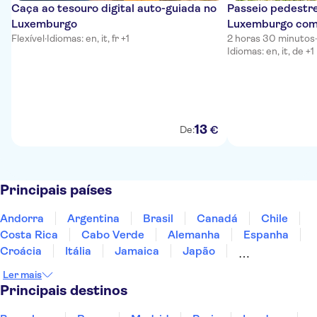
Caça ao tesouro digital auto-guiada no
Passeio pedestre
Luxemburgo
Luxemburgo com 
Flexível
·
Idiomas: en, it, fr +1
2 horas 30 minutos
·
Idiomas: en, it, de +1
13
€
De:
Principais países
Andorra
Argentina
Brasil
Canadá
Chile
Costa Rica
Cabo Verde
Alemanha
Espanha
Croácia
Itália
Jamaica
Japão
Luxemburgo
Marrocos
Maldivas
México
Ler mais
Portugal
Singapura
Turquia
Principais destinos