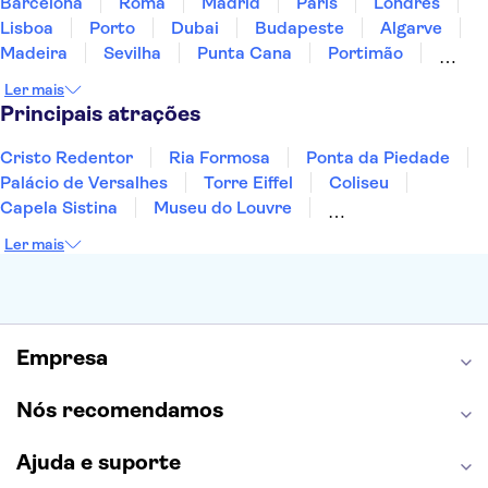
Barcelona
Roma
Madrid
Paris
Londres
Lisboa
Porto
Dubai
Budapeste
Algarve
Madeira
Sevilha
Punta Cana
Portimão
Albufeira
Sintra
Lagos
Vigo
Cascais
Ler mais
Sesimbra
Principais atrações
Cristo Redentor
Ria Formosa
Ponta da Piedade
Palácio de Versalhes
Torre Eiffel
Coliseu
Capela Sistina
Museu do Louvre
Sagrada Família
Parque Güell
Alhambra
Ler mais
Torre de Belém
Caminito del Rey
Castelo de São Jorge
Quinta da Regaleira
Palácio da Pena
Parque Warner
Rio Douro
Mosteiro dos Jerónimos
Livraria Lello
Empresa
Nós recomendamos
Ajuda e suporte