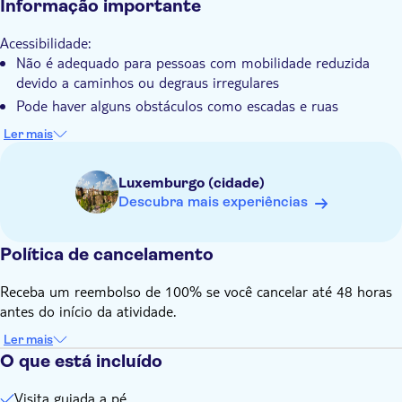
Informação importante
Acessibilidade:
Não é adequado para pessoas com mobilidade reduzida
devido a caminhos ou degraus irregulares
Pode haver alguns obstáculos como escadas e ruas
íngremes. Se você tiver um carrinho de bebê, entre em
Ler mais
contato com o fornecedor local após a reserva para
encontrar uma solução adequada. Você encontrará os
Luxemburgo (cidade)
contatos deles no seu voucher
Descubra mais experiências
Lembre-se de trazer:
Use sapatos confortáveis
Traga um guarda-chuva (em caso de chuva)
Política de cancelamento
Receba um reembolso de 100% se você cancelar até 48 horas
antes do início da atividade.
Ler mais
O que está incluído
Visita guiada a pé