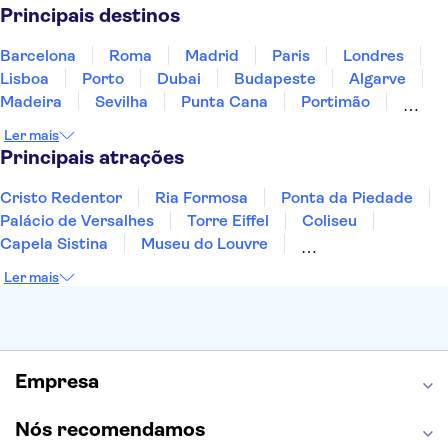
Portugal
Singapura
Turquia
Principais destinos
Barcelona
Roma
Madrid
Paris
Londres
Lisboa
Porto
Dubai
Budapeste
Algarve
Madeira
Sevilha
Punta Cana
Portimão
Albufeira
Sintra
Lagos
Vigo
Cascais
Ler mais
Sesimbra
Principais atrações
Cristo Redentor
Ria Formosa
Ponta da Piedade
Palácio de Versalhes
Torre Eiffel
Coliseu
Capela Sistina
Museu do Louvre
Sagrada Família
Parque Güell
Alhambra
Ler mais
Torre de Belém
Caminito del Rey
Castelo de São Jorge
Quinta da Regaleira
Palácio da Pena
Parque Warner
Rio Douro
Mosteiro dos Jerónimos
Livraria Lello
Empresa
Nós recomendamos