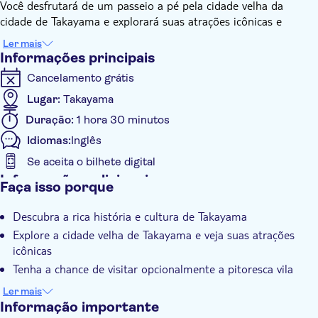
Você desfrutará de um passeio a pé pela cidade velha da
cidade de Takayama e explorará suas atrações icônicas e
tradicionais. Seu guia local experiente fornecerá todos os tipos
Ler mais
de informações necessárias sobre o local. Após o passeio a pé,
Informações principais
seu guia o deixará fora da vila folclórica de Hida, onde você
Cancelamento grátis
poderá visitá-la opcionalmente e admirar sua beleza pitoresca
e natureza por conta própria e em seu próprio ritmo, antes de
Lugar:
Takayama
terminar seu passeio.
Duração:
1 hora 30 minutos
Idiomas:
Inglês
Se aceita o bilhete digital
Informações adicionais
Faça isso porque
Confirmação instantânea
Descubra a rica história e cultura de Takayama
Tour guiado
Explore a cidade velha de Takayama e veja suas atrações
Local touch
icônicas
Voucher eletrônico
Tenha a chance de visitar opcionalmente a pitoresca vila
folclórica de Hida e admirar sua beleza natural
Acessível em cadeira de rodas
Ler mais
Informação importante