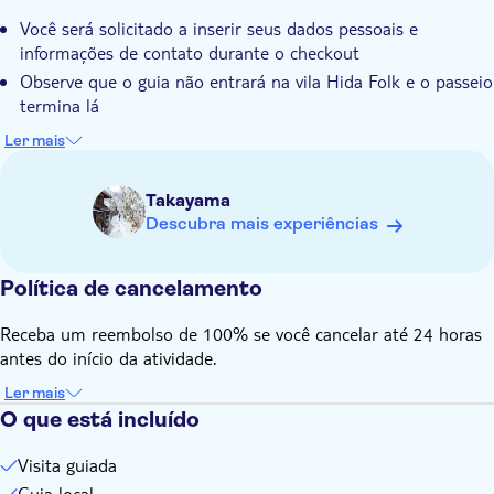
Você será solicitado a inserir seus dados pessoais e
informações de contato durante o checkout
Observe que o guia não entrará na vila Hida Folk e o passeio
termina lá
Observe que a taxa de entrada para a vila folclórica de Hida
Ler mais
não está incluída (opcionalmente 700 JPY, pagos em
dinheiro ou cartão na bilheteria)
Takayama
Por favor, traga seu passaporte com você
Descubra mais experiências
Este passeio opera com um mínimo de 2 pessoas
Observe que este passeio é acessível para cadeira de rodas,
Política de cancelamento
carrinho de bebê/carrinho de bebê
Este passeio não é recomendado para pessoas com
Receba um reembolso de 100% se você cancelar até 24 horas
problemas cardíacos ou pessoas que carregam animais de
antes do início da atividade.
estimação
Ler mais
O passeio opera faça chuva ou faça sol
O que está incluído
Visita guiada
Guia local