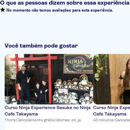
O que as pessoas dizem sobre essa experiência
No momento não temos avaliações para esta experiência.
Você também pode gostar
Curso Ninja Experience Sasuke no Ninja
Curso Ninja Expe
Cafe Takayama
Cafe Takayama
1 hora
·
Cancelamento grátis
·
Idiomas: en, ja
45 minutos
·
Cancela