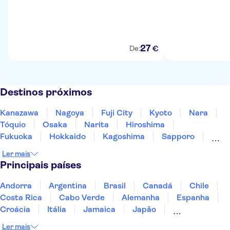
27
€
De:
Destinos próximos
Kanazawa
Nagoya
Fuji City
Kyoto
Nara
Tóquio
Osaka
Narita
Hiroshima
Fukuoka
Hokkaido
Kagoshima
Sapporo
Okinawa
Ler mais
Principais países
Andorra
Argentina
Brasil
Canadá
Chile
Costa Rica
Cabo Verde
Alemanha
Espanha
Croácia
Itália
Jamaica
Japão
Luxemburgo
Marrocos
Maldivas
México
Ler mais