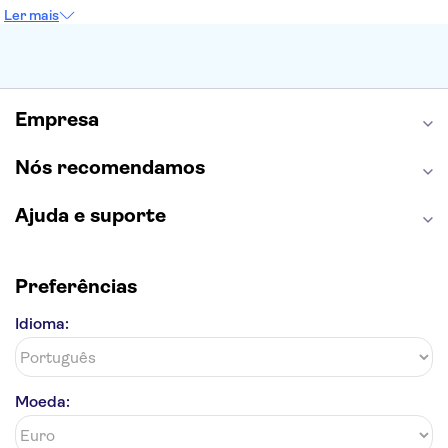
Sagrada Família
Parque Güell
Alhambra
Ler mais
Torre de Belém
Caminito del Rey
Castelo de São Jorge
Quinta da Regaleira
Palácio da Pena
Parque Warner
Rio Douro
Mosteiro dos Jerónimos
Livraria Lello
Empresa
Nós recomendamos
Ajuda e suporte
Preferências
Idioma:
Moeda: