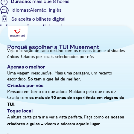
Duração:
mais que 8 horas
Idiomas:
Alemão, Inglês
Se aceita o bilhete digital
Informações adicionais
Tour guiado
Confirmação instantânea
Porquê escolher a TUI Musement
Veja o coração de cada destino com os nossos tours e atividades
Voucher eletrônico
únicos. Criados por locais, selecionados por nós.
Pick up no hotel
Apenas o melhor
Uma viagem inesquecível. Mais uma paragem, um recanto
escondido.
Só tem o que há de melhor.
Criadas por nós
Pensado em torno do que adora. Moldado pelo que nos diz.
Criado com
os mais de 50 anos de experiência em viagens da
TUI.
Toque local
A altura certa para ir e ver a vista perfeita. Faça como
os nossos
criadores e guias – vivem e adoram aquele lugar.