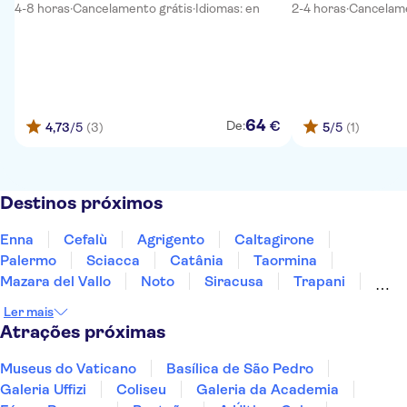
4-8 horas
·
Cancelamento grátis
·
Idiomas: en
2-4 horas
·
Cancelame
64
€
De:
4,73
/5
(3)
5
/5
(1)
Destinos próximos
Enna
Cefalù
Agrigento
Caltagirone
Palermo
Sciacca
Catânia
Taormina
Mazara del Vallo
Noto
Siracusa
Trapani
Marsala
Messina
Calábria
Ler mais
Atrações próximas
Museus do Vaticano
Basílica de São Pedro
Galeria Uffizi
Coliseu
Galeria da Academia