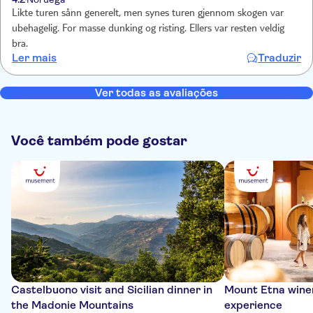
Likte turen sånn generelt, men synes turen gjennom skogen var
ubehagelig. For masse dunking og risting. Ellers var resten veldig
bra.
Ler mais
Traduzir
Ver todas as avaliações
Você também pode gostar
Castelbuono visit and Sicilian dinner in
Mount Etna winer
the Madonie Mountains
experience