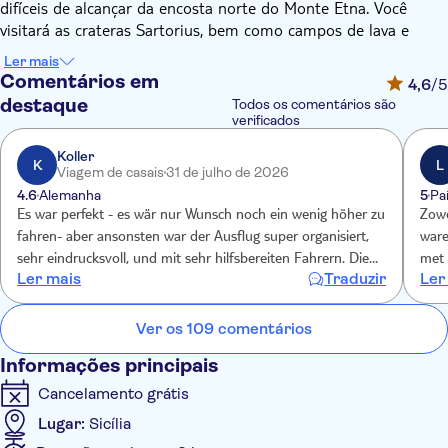
difíceis de alcançar da encosta norte do Monte Etna. Você
visitará as crateras Sartorius, bem como campos de lava e
cavernas, e também entrará em uma vinícola para uma
Ler mais
degustação.
Comentários em
4,6
/5
Você começará sua aventura com exploração on-road e off-
destaque
Todos os comentários são
road em um 4x4, visitando a impressionante frente de lava de
verificados
2002, uma prova do poder do vulcão. Então, você atravessará a
Koller
floresta para chegar às crateras Sartorius de 1865.
K
L
Viagem de casais
31 de julho de 2026
Há tempo para uma caminhada em meio às paisagens únicas –
4.6
Alemanha
5
Pa
a uma altitude de 1.750 metros acima do nível do mar, você
Es war perfekt - es wär nur Wunsch noch ein wenig höher zu
Zowe
terá ótimas vistas de perto dos arredores vulcânicos
fahren- aber ansonsten war der Ausflug super organisiert,
ware
assustadores. Você terminará com um pequeno salto para
sehr eindrucksvoll, und mit sehr hilfsbereiten Fahrern. Die
met 
visitar uma caverna de lava antes de terminar o passeio em
Ler mais
Traduzir
Ler
Reiseleiterin war spitze!!!
uma vinícola local. Aqui, experimente alguns de seus vinhos
com uma sessão de degustação junto com uma seleção de
Ver os 109 comentários
produtos típicos do Etna. Uma ótima maneira de terminar um
dia de exploração.
Informações principais
Cancelamento grátis
Lugar:
Sicília