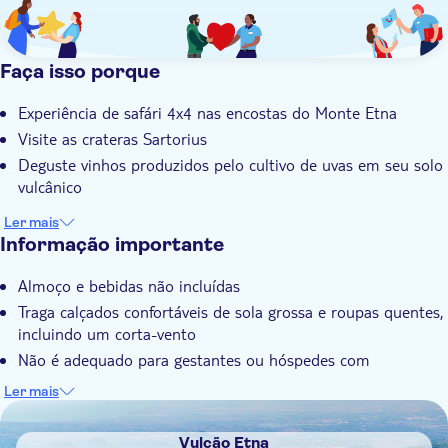
Faça isso porque
Experiência de safári 4x4 nas encostas do Monte Etna
Visite as crateras Sartorius
Deguste vinhos produzidos pelo cultivo de uvas em seu solo
vulcânico
Ler mais
Informação importante
Almoço e bebidas não incluídas
Traga calçados confortáveis de sola grossa e roupas quentes,
incluindo um corta-vento
Não é adequado para gestantes ou hóspedes com
problemas nas costas
Ler mais
Não é adequado para hóspedes com problemas de saúde
DSA1Vulcão Etna
Não é adequado para hóspedes com problemas cardíacos ou
Vulcão Etna