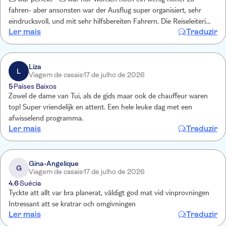
Es war perfekt - es wär nur Wunsch noch ein wenig höher zu
fahren- aber ansonsten war der Ausflug super organisiert, sehr
eindrucksvoll, und mit sehr hilfsbereiten Fahrern. Die Reiseleiterin
Ler mais
Traduzir
war spitze!!!
Liza
L
Viagem de casais
17 de julho de 2026
5
Países Baixos
Zowel de dame van Tui, als de gids maar ook de chauffeur waren
top! Super vriendelijk en attent. Een hele leuke dag met een
afwisselend programma.
Ler mais
Traduzir
Gina-Angelique
G
Viagem de casais
17 de julho de 2026
4.6
Suécia
Tyckte att allt var bra planerat, väldigt god mat vid vinprovningen
Intressant att se kratrar och omgivningen
Ler mais
Traduzir