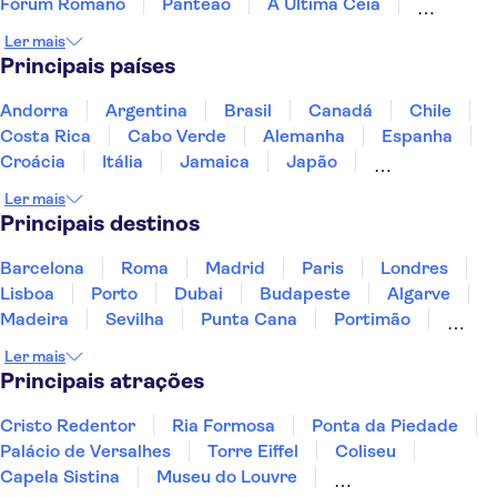
Fórum Romano
Panteão
A Última Ceia
Catacumbas de Roma
Catacumbas de Domitila
Ler mais
Capela Sistina
Torre de Pisa
Ruínas de Pompeia
Principais países
Vulcão Etna
Sea caves of Polignano a Mare
Andorra
Argentina
Brasil
Canadá
Chile
Costa Rica
Cabo Verde
Alemanha
Espanha
Croácia
Itália
Jamaica
Japão
Luxemburgo
Marrocos
Maldivas
México
Ler mais
Portugal
Singapura
Turquia
Principais destinos
Barcelona
Roma
Madrid
Paris
Londres
Lisboa
Porto
Dubai
Budapeste
Algarve
Madeira
Sevilha
Punta Cana
Portimão
Albufeira
Sintra
Lagos
Vigo
Cascais
Ler mais
Sesimbra
Principais atrações
Cristo Redentor
Ria Formosa
Ponta da Piedade
Palácio de Versalhes
Torre Eiffel
Coliseu
Capela Sistina
Museu do Louvre