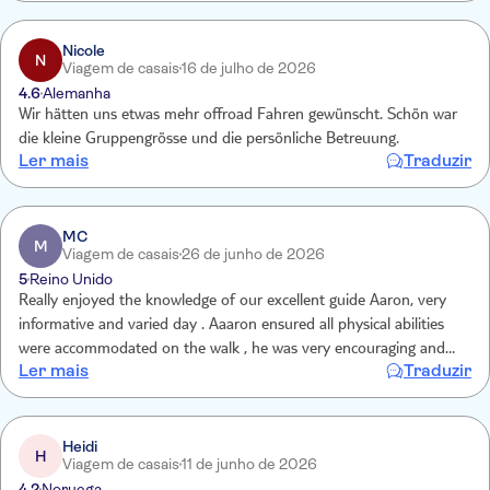
Nicole
N
Viagem de casais
16 de julho de 2026
4.6
Alemanha
Wir hätten uns etwas mehr offroad Fahren gewünscht. Schön war
die kleine Gruppengrösse und die persönliche Betreuung.
Ler mais
Traduzir
MC
M
Viagem de casais
26 de junho de 2026
5
Reino Unido
Really enjoyed the knowledge of our excellent guide Aaron, very
informative and varied day . Aaaron ensured all physical abilities
were accommodated on the walk , he was very encouraging and
Ler mais
Traduzir
with a lovely lunch at the end and they catered for my Gluten Free
need.
Heidi
H
Viagem de casais
11 de junho de 2026
4.2
Noruega