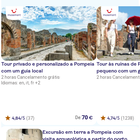
Hotel Soggiorno Blu Roma
Regal Park Hotel
Major Aventinus Hotel
Cardinal Hotel St. Peter
Fragrance Hotel St.Peter
Tour privado e personalizado a Pompeia
Tour às ruínas de
Ischia Dream Sunset
com um guia local
pequeno com um gu
Residence Gocce di Capri
2 horas
·
Cancelamento grátis
·
2 horas
·
Cancelamento
Idiomas: en, it, fr +2
Hotel Cristallo
Hotel Indigo Rome - St. George
B&B Hotel Roma San Lorenzo
70
Termini
€
De:
4,84
/5
(37)
4,74
/5
(1238)
Hotel Teatro di Pompeo
Excursão em terra a Pompeia com
visita arqueológica a partir do porto