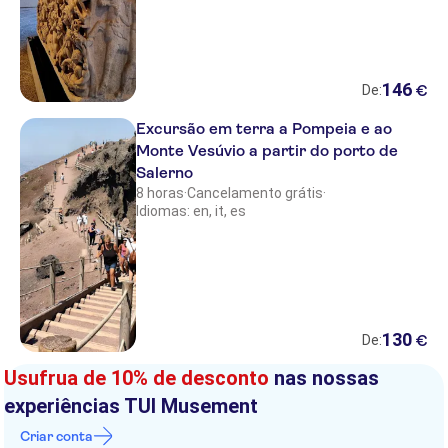
Hotel San Paolo
Le Ancore Hotel
Carlito Hotel and Hostel
146
€
De:
Hotel Ginevra
Excursão em terra a Pompeia e ao
Monte Vesúvio a partir do porto de
Hotel La Stazione
Salerno
8 horas
·
Cancelamento grátis
·
Solaris Suites
Idiomas: en, it, es
Hotel Villa Pina
Hotel Cetus
Hotel Verdeborgo
130
€
De:
Paradiso Garden
Usufrua de 10% de desconto
nas nossas
Furore Grand Hotel
experiências TUI Musement
Discover Roma
Criar conta