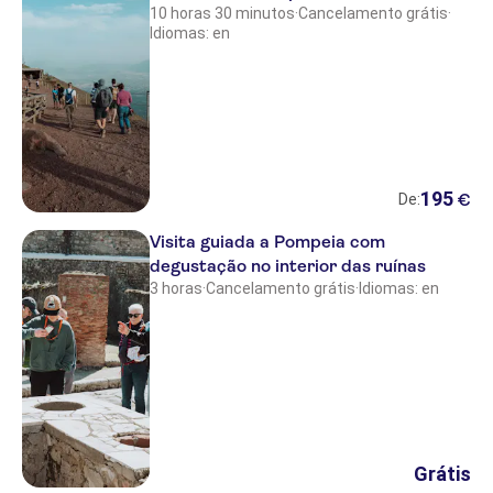
10 horas 30 minutos
·
Cancelamento grátis
·
Palazzo Dama Hotel
Idiomas: en
Hotel de Russie
Hotel Terme Oriente
Hotel Baia Verde
Tennis Hotel
195
€
De:
D'Anna
Visita guiada a Pompeia com
degustação no interior das ruínas
Colony Hotel
3 horas
·
Cancelamento grátis
·
Idiomas: en
Hotel Marsala
Hotel Mare
Carra 2 Bed & Breakfast
Hotel La Certosa
Grátis
Ardeatina Park Hotel