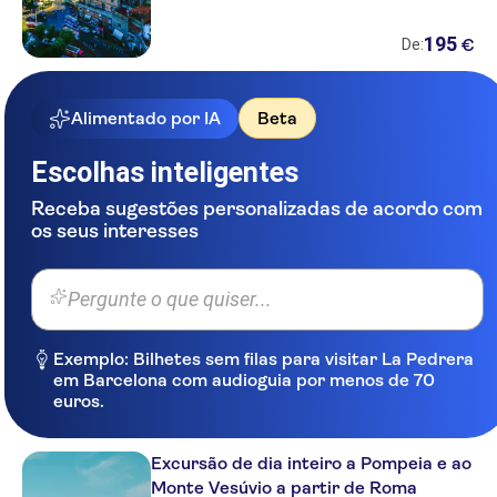
Amati da Roma B & B
195
€
De:
Hotel Valentino Palace
Hotel Embassy
Alimentado por IA
Beta
Hotel Le Fioriere
Escolhas inteligentes
Giove Apartments
Receba sugestões personalizadas de acordo com
os seus interesses
Portrait Roma
Hotel Sisto V
Pergunte o que quiser...
Hotel Seiler
Exemplo: Bilhetes sem filas para visitar La Pedrera
Red Queen Naples
em Barcelona com audioguia por menos de 70
euros.
Relais Regina Giovanna
Hotel Caruso
Excursão de dia inteiro a Pompeia e ao
Medea Resort
Monte Vesúvio a partir de Roma