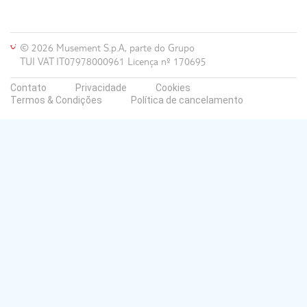
Agrituristica La Ginestra
Monastero dei Santi
© 2026 Musement S.p.A, parte do Grupo
TUI VAT IT07978000961 Licença nº 170695
Starhotels Terminus
Contato
Privacidade
Cookies
Ravello Art Hotel Marmorata
Termos & Condições
Política de cancelamento
Hotel del Sole
Hotel Impero
Orazio Palace Hotel
Hotel Terme Casa Rosa
Viva Hotel
Doubletree By Hilton Rome Monti
Albergo Relais I Due Laghi
Hotel San Giorgio Terme