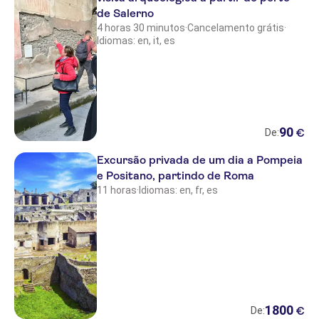
Hotel Casa Caprile
de Salerno
4 horas 30 minutos
·
Cancelamento grátis
·
Direzione Porto Turistico Di Roma
Idiomas: en, it, es
Rocci L/002
Hotel Amalfi
Villa Corallium
90
€
De:
Hotel Simon
Excursão privada de um dia a Pompeia
Montesarchiorooms
e Positano, partindo de Roma
11 horas
·
Idiomas: en, fr, es
Hotel Soggiorno Salesiano
Park Hotel Terme Michelangelo
Hotel Pomezia
La Locanda del Pontefice
Hotel Eden
1800
€
De: