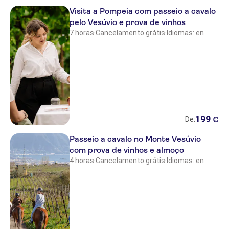
Visita a Pompeia com passeio a cavalo
Hotel Meeting Roma
pelo Vesúvio e prova de vinhos
7 horas
·
Cancelamento grátis
·
Idiomas: en
Salerno Costa d'Amalfi Airport
Vatican Spot
Hotel Galli
Hotel Terme
Hotel Ambasciatori
199
€
De:
Hotel Zara
Passeio a cavalo no Monte Vesúvio
com prova de vinhos e almoço
Giardino Archeologico
4 horas
·
Cancelamento grátis
·
Idiomas: en
Hotel RomAntica
Hotel Villa de Pertis
Hotel Mediterraneo Sorrento