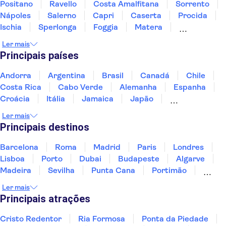
Positano
Ravello
Costa Amalfitana
Sorrento
Villa Fiorentina Residence
Nápoles
Salerno
Capri
Caserta
Procida
DOM Hotel Roma
Ischia
Sperlonga
Foggia
Matera
Pescara
Tivoli
Ler mais
La Magica - Maradona Guest
House
Principais países
Consul
Andorra
Argentina
Brasil
Canadá
Chile
Costa Rica
Cabo Verde
Alemanha
Espanha
Urban Garden Hotel
Croácia
Itália
Jamaica
Japão
Luxemburgo
Marrocos
Maldivas
México
Hotel Tempio
Ler mais
Portugal
Singapura
Turquia
Principais destinos
Bergamaschi
Barcelona
Roma
Madrid
Paris
Londres
Hotel Roma Tor Vergata
Lisboa
Porto
Dubai
Budapeste
Algarve
Hotel Albatros
Madeira
Sevilha
Punta Cana
Portimão
Albufeira
Sintra
Lagos
Vigo
Cascais
Comfort Hotel Bolivar
Ler mais
Sesimbra
Principais atrações
Salandra Roma Suite
Cristo Redentor
Ria Formosa
Ponta da Piedade
Appia Antica Resort