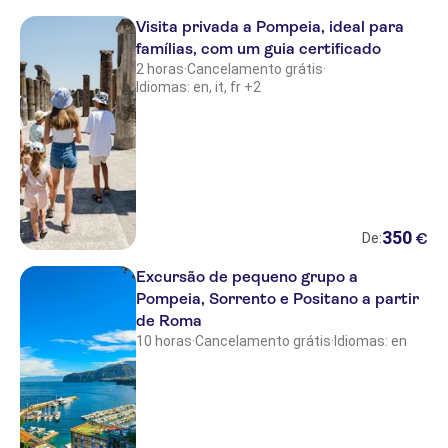
Residence Candia
Visita privada a Pompeia, ideal para
famílias, com um guia certificado
Costa Hotel
2 horas
·
Cancelamento grátis
·
Hotel Bellavista
Idiomas: en, it, fr +2
Hotel Dei Cavalieri
Hotel San Mauro
Barberini Hotel
350
€
Aberdeen Hotel
De:
Excursão de pequeno grupo a
Villa Buonanno
Pompeia, Sorrento e Positano a partir
Hotel Edera
de Roma
10 horas
·
Cancelamento grátis
·
Idiomas: en
Hotel Louisiana
Hotel Palatium Mari
Magnagrecia