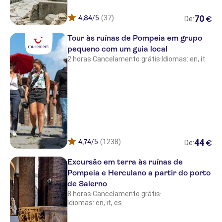
Grand Hotel Plaza
70
4,84
/5
(37)
€
A.d.m
De:
Tour às ruínas de Pompeia em grupo
Hotel Il Giardino Degli Aranci
pequeno com um guia local
Villa Ada
2 horas
·
Cancelamento grátis
·
Idiomas: en, it
Hotel delle Nazioni
Puteoli Palace Hotel
Hotel Ferdinando II
Floris Hotel
44
4,74
/5
(1238)
€
De:
Rome Central Suites
Excursão em terra às ruínas de
Hotel Tivoli
Pompeia e Herculano a partir do porto
de Salerno
Hotel Orsa Maggiore
8 horas
·
Cancelamento grátis
·
Idiomas: en, it, es
Adesso Hotel