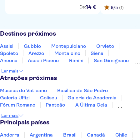
14
€
De:
5
/5
(1)
Destinos próximos
Assisi
Gubbio
Montepulciano
Orvieto
Spoleto
Arezzo
Montalcino
Siena
Ancona
Ascoli Piceno
Rimini
San Gimignano
Florença
Teramo
Civitavecchia
Ler mais
Atrações próximas
Museus do Vaticano
Basílica de São Pedro
Galeria Uffizi
Coliseu
Galeria da Academia
Fórum Romano
Panteão
A Última Ceia
Catacumbas de Roma
Catacumbas de Domitila
Ler mais
Capela Sistina
Torre de Pisa
Ruínas de Pompeia
Principais países
Vulcão Etna
Sea caves of Polignano a Mare
Andorra
Argentina
Brasil
Canadá
Chile