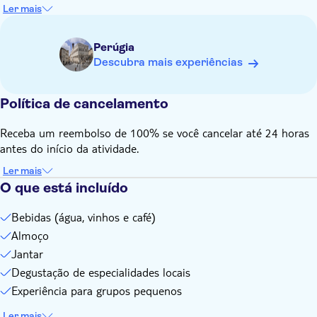
gostinho da culinária tradicional da Úmbria, mas também uma
Desfrute de uma experiência personalizada com um
Ler mais
oportunidade única de se conectar com a cultura e a
pequeno número de pessoas
hospitalidade locais no cenário cativante de Perugia.
Perúgia
Descubra mais experiências
Política de cancelamento
Receba um reembolso de 100% se você cancelar até 24 horas
antes do início da atividade.
Ler mais
O que está incluído
Bebidas (água, vinhos e café)
Almoço
Jantar
Degustação de especialidades locais
Experiência para grupos pequenos
Ler mais