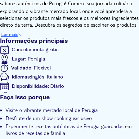
Comece sua jornada culinária
sabores autênticos de Perugia!
explorando o vibrante mercado local, onde você aprenderá a
selecionar os produtos mais frescos e os melhores ingredientes
direto da terra. Descubra os segredos de escolher os produtos
da melhor qualidade, guiados pelo olhar especialista da sua
Ler mais
Cesarina.
Informações principais
Perugia, a capital da Úmbria, é uma cidade repleta de história,
Cancelamento grátis
famosa por sua arquitetura medieval, vibrante cena cultural e
vistas de tirar o fôlego sobre o campo ao redor. Passeie por
Lugar:
Perúgia
suas ruas antigas, explore os movimentados mercados locais e
Validade:
Flexível
mergulhe no charme deste destino encantador no coração da
Idiomas:
Inglês, Italiano
Itália.
Após o passeio pelo mercado, vá até a casa acolhedora de sua
Disponibilidade:
Diário
Cesarina para uma experiência gastronômica que mostra o
Se aceita o bilhete digital
Faça isso porque
melhor do que você coletou. Desfrute de uma refeição de três
Informações adicionais
pratos com um aperitivo delicioso, um primeiro prato saboroso
Visite o vibrante mercado local de Perugia
Confirmação instantânea
e uma sobremesa deliciosa, tudo preparado com os
Desfrute de um show cooking exclusivo
ingredientes frescos que você adquiriu. A refeição é
Local touch
Experimente receitas autênticas de Perugia guardadas em
complementada por bebidas, incluindo água, uma seleção de
Refeição incluída
livros de receitas de família
vinhos regionais e café. Esta experiência não só oferece um
Grupo privado