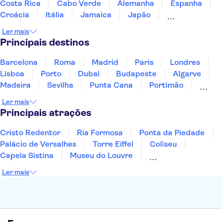
Costa Rica
Cabo Verde
Alemanha
Espanha
Croácia
Itália
Jamaica
Japão
Luxemburgo
Marrocos
Maldivas
México
Ler mais
Portugal
Singapura
Turquia
Principais destinos
Barcelona
Roma
Madrid
Paris
Londres
Lisboa
Porto
Dubai
Budapeste
Algarve
Madeira
Sevilha
Punta Cana
Portimão
Albufeira
Sintra
Lagos
Vigo
Cascais
Ler mais
Sesimbra
Principais atrações
Cristo Redentor
Ria Formosa
Ponta da Piedade
Palácio de Versalhes
Torre Eiffel
Coliseu
Capela Sistina
Museu do Louvre
Sagrada Família
Parque Güell
Alhambra
Ler mais
Torre de Belém
Caminito del Rey
Castelo de São Jorge
Quinta da Regaleira
Palácio da Pena
Parque Warner
Rio Douro
Mosteiro dos Jerónimos
Livraria Lello