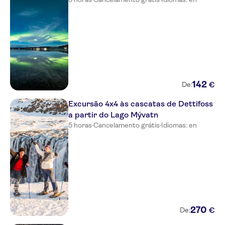
Our Guesthouse, Hafnarstræti
82
Berjaya Hotel Mývatn -
Reynihlíð Myvatn
H 81 Apartments
Halllandsnes Apartments
142
€
De:
Oddeyrarbryggja Pier Car Park
Excursão 4x4 às cascatas de Dettifoss
at our marked Ímagine Iceland
a partir do Lago Mývatn
Travel´parking spot, Akureyri
5 horas
·
Cancelamento grátis
·
Idiomas: en
Hafnarstræti Hostel
Guesthouse Akureyri,
Hafnarstræti 108
Dimmuborgir Guesthouse,
Northeast, Iceland
Hrimland Appartments
270
€
De: