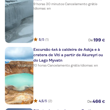
Hrimland Cottages
9 horas 30 minutos
·
Cancelamento grátis
·
Idiomas: en
Centrum Guesthouse
Akureyri HI Hostel
- No pick up - Meeting Point Old
Town Akureyri, Brynja Ice
Cream shop
5
/5
(1)
199
€
De:
Sulur Guesthouse,
Þórunnarstræti 93
Excursão 4x4 à caldeira de Askja e à
cratera de Viti a partir de Akureyri ou
Berjaya Iceland Hotels Akureyri
do Lago Myvatn
10 horas
·
Cancelamento grátis
·
Idiomas: en
Strandgata 11 Apartments
Amma Guesthouse
Hotel Kjarnalundar
Pearl of the North Apartments,
Munkathverárstræti 33
4,5
/5
(2)
466
€
De:
Foss Hotel Mývatn