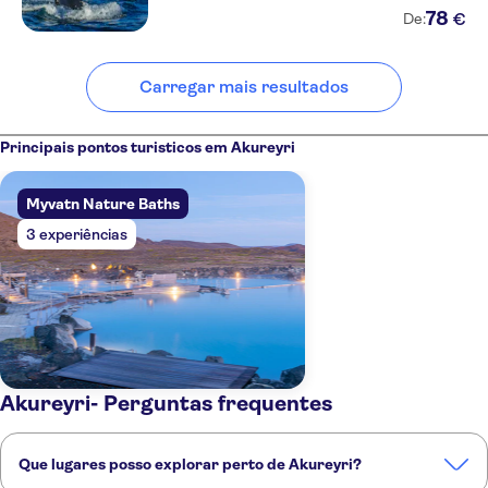
Arriving from Hverfjall Crater
78
€
De:
Sunrise Hike
Akureyri Harbor Cruise
Terminal
Carregar mais resultados
Eldá, Reykjahlíð, Northeast,
Iceland
Principais pontos turisticos em Akureyri
Geo Travel / Mývatn
Snowmobile - Bacecamp
Myvatn Nature Baths
3 experiências
Akureyri- Perguntas frequentes
Que lugares posso explorar perto de Akureyri?