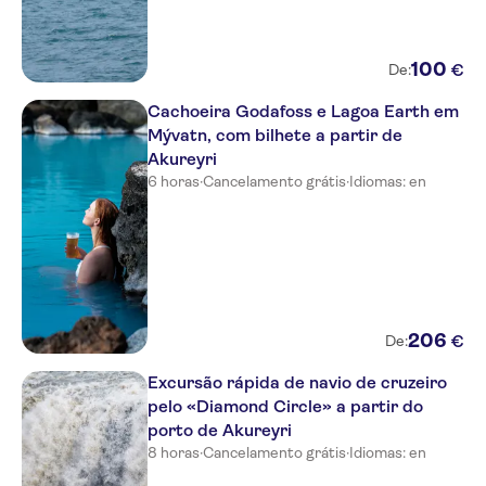
Bryggjan Boutique
Akurinn Guesthouse
100
€
De:
Hotel Akureyri Dynheimer
Cachoeira Godafoss e Lagoa Earth em
Mývatn, com bilhete a partir de
AK Apartments
Akureyri
B91 Apartments Akureyri
6 horas
·
Cancelamento grátis
·
Idiomas: en
Hótel Laxá
North Mountain View Suites
Hof Cultural and Conference
Center
206
€
De:
Sólgardar Guesthouse
Excursão rápida de navio de cruzeiro
Lónsá Guesthouse
pelo «Diamond Circle» a partir do
porto de Akureyri
Hotel Edda Akureyri
8 horas
·
Cancelamento grátis
·
Idiomas: en
Skútustaðir farmers