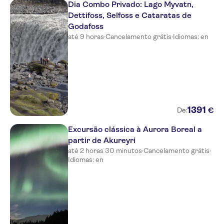
Vogafjos-Guesthouse,
Dia Combo Privado: Lago Myvatn,
Northeast, Iceland
Dettifoss, Selfoss e Cataratas de
Godafoss
- No pickup - Meeting point: Hof
até 9 horas
·
Cancelamento grátis
·
Idiomas: en
Cultural and Conference
Centre
Brekkusel Guesthouse
Apotek Guesthouse
Torg Guesthouse
1391
€
De:
Saeluhus Apartments &
Excursão clássica à Aurora Boreal a
Houses
partir de Akureyri
Brekkugata 25
até 2 horas 30 minutos
·
Cancelamento grátis
·
Idiomas: en
Gula Villan Guesthouse,
Brekkugata 8
City Square Apartments,
Brekkugata 3
Hafdals Hotel