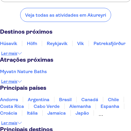
Confira alguns dos nossos lugares favoritos para visitar perto de
Akureyri:
Veja todas as atividades em Akureyri
Húsavík
Höfn
Reykjavik
Vik
Patreksfjörður
Destinos próximos
Húsavík
Höfn
Reykjavik
Vik
Patreksfjörður
Ler mais
Atrações próximas
Myvatn Nature Baths
Ler mais
Principais países
Andorra
Argentina
Brasil
Canadá
Chile
Costa Rica
Cabo Verde
Alemanha
Espanha
Croácia
Itália
Jamaica
Japão
Luxemburgo
Marrocos
Maldivas
México
Ler mais
Portugal
Singapura
Turquia
Principais destinos