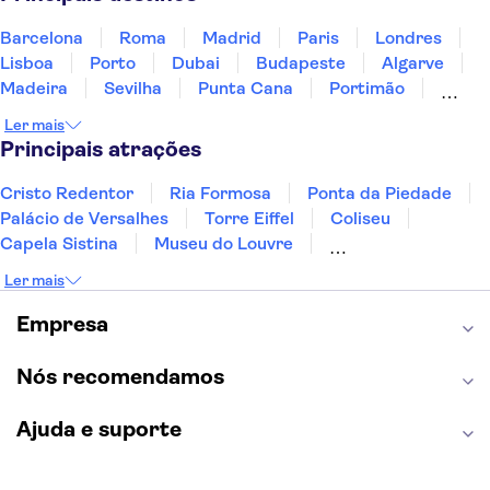
Barcelona
Roma
Madrid
Paris
Londres
Lisboa
Porto
Dubai
Budapeste
Algarve
Madeira
Sevilha
Punta Cana
Portimão
Albufeira
Sintra
Lagos
Vigo
Cascais
Ler mais
Sesimbra
Principais atrações
Cristo Redentor
Ria Formosa
Ponta da Piedade
Palácio de Versalhes
Torre Eiffel
Coliseu
Capela Sistina
Museu do Louvre
Sagrada Família
Parque Güell
Alhambra
Ler mais
Torre de Belém
Caminito del Rey
Castelo de São Jorge
Quinta da Regaleira
Empresa
Palácio da Pena
Parque Warner
Rio Douro
Mosteiro dos Jerónimos
Livraria Lello
Nós recomendamos
Ajuda e suporte