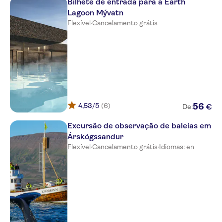
Bilhete de entrada para a Earth
Lagoon Mývatn
Sel-Hótel Mývatn, Northeast,
Flexível
·
Cancelamento grátis
Iceland
Town Square Guesthouse /
Apartments
Hrafninn Guesthouse
Acco Guesthouse, Skipagata 4
4,53
/5
(6)
56
€
De:
Vogar, Ferdathjonusta Ehf,
Northeast, Iceland
Excursão de observação de baleias em
Volcano Basecamp -
Árskógssandur
Þeistareykir
Flexível
·
Cancelamento grátis
·
Idiomas: en
-Meeting Point. Myvatn -
Berjaya Iceland Hotels Car Park
@ Hike & Bike Information
Centre
Saga Travel