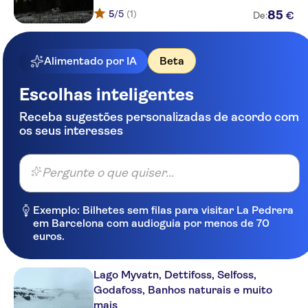
5
/5
(1)
85
€
De:
Akureyri Airport
Akureyri Cruise Ship Port/
Harbour: Find our IMAGINE
Alimentado por IA
Beta
ICELAND TRAVEL sign or shed
in the Pier car park where you
Escolhas inteligentes
dock.
Receba sugestões personalizadas de acordo com
Hotel Akureyri
os seus interesses
Ice Apartments Akureyri
Skald Akureyri, Curio Collection
Pergunte o que quiser...
by Hilton
6 Ravens (6 Hrafnar)
Exemplo: Bilhetes sem filas para visitar La Pedrera
Guesthouse
em Barcelona com audioguia por menos de 70
euros.
- No pick up - Meeting point:
Hotel Kea
Lago Myvatn, Dettifoss, Selfoss,
Hotel North
Godafoss, Banhos naturais e muito
mais