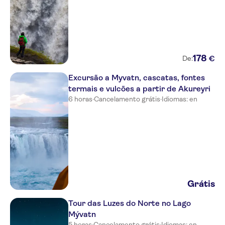
guesthouse, Northeast, Iceland
K16 Apartments
Hotel Ibudir Apartments
178
€
De:
Hlid Cottages, Reykjahlíð,
Northeast, Iceland
Excursão a Myvatn, cascatas, fontes
termais e vulcões a partir de Akureyri
Myvatn Nature Baths
6 horas
·
Cancelamento grátis
·
Idiomas: en
G19 Boutique Apartments
Hotel Nordurland
Acco Luxury Apartments,
Skipagata 2
Hotel Kea
Grátis
Lava Apartments & Rooms
Tour das Luzes do Norte no Lago
Briet Apartments Akureyri
Mývatn
5 horas
·
Cancelamento grátis
·
Idiomas: en