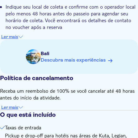
Indique seu local de coleta e confirme com o operador local
pelo menos 48 horas antes do passeio para agendar seu
horário de coleta. Você encontrará os detalhes de contato
no voucher após a reserva
A quantidade mínima de pessoas que podem reservar é 2
Ler mais
adultos e o máximo é 14
É necessária uma idade mínima de 9 anos para participar da
Bali
experiência
Descubra mais experiências
Política de cancelamento
Receba um reembolso de 100% se você cancelar até 48 horas
antes do início da atividade.
Ler mais
O que está incluído
Taxas de entrada
Pickup e drop-off para hotéis nas áreas de Kuta, Legian,