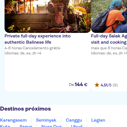
Private full-day experience into
Full-day Salak A
authentic Balinese life
visit and cooking
4-8 horas
·
Cancelamento grátis
·
mais que 8 horas
·
Ca
Idiomas: de, es, zh +4
Idiomas: de, es, zh +
144
€
De:
4,51
/5
(9)
Destinos próximos
Karangasem
Seminyak
Canggu
Legian
Kuta
Sanur
Nusa Dua
Ubud