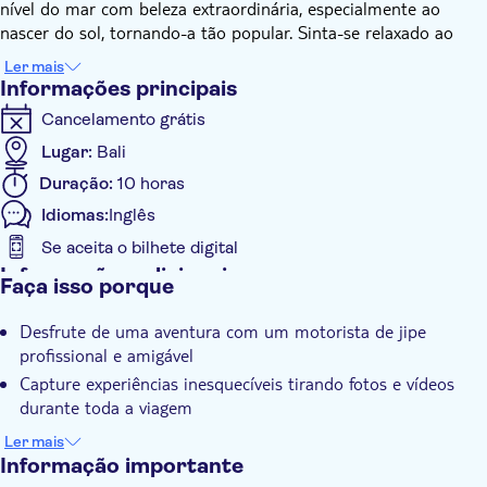
nível do mar com beleza extraordinária, especialmente ao
nascer do sol, tornando-a tão popular. Sinta-se relaxado ao
buscá-lo em seu hotel e vá para o ponto de partida. Em
Ler mais
seguida, o motorista do jipe o levará ao topo do Monte Batur
Informações principais
sem precisar caminhar novamente, levando apenas 45 minutos
Cancelamento grátis
do ponto de partida.
Desfrute do café da manhã de cima e explore a extensão de
Lugar:
Bali
lava negra. Não se esqueça de preparar sua câmera para
Duração:
10 horas
capturar as vistas pitorescas para completar uma experiência
Idiomas:
Inglês
que você nunca esquecerá.
Se aceita o bilhete digital
Informações adicionais
Faça isso porque
Confirmação instantânea
Desfrute de uma aventura com um motorista de jipe
Taxas de entrada incluídas
profissional e amigável
Tour privado
Capture experiências inesquecíveis tirando fotos e vídeos
Voucher eletrônico
durante toda a viagem
Explore a beleza natural do Monte Batur sem ter que
Transporte incluído
Ler mais
caminhar até o topo
Informação importante