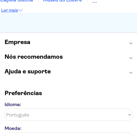
Sagrada Família
Parque Güell
Alhambra
Ler mais
Torre de Belém
Caminito del Rey
Castelo de São Jorge
Quinta da Regaleira
Palácio da Pena
Parque Warner
Rio Douro
Mosteiro dos Jerónimos
Livraria Lello
Empresa
Nós recomendamos
Ajuda e suporte
Preferências
Idioma:
Moeda: