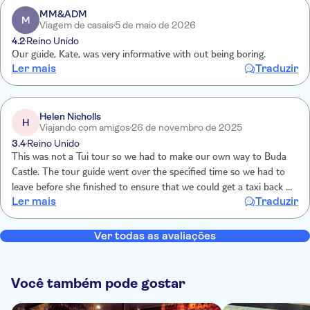
MM&ADM
M
Viagem de casais
5 de maio de 2026
4.2
Reino Unido
Our guide, Kate, was very informative with out being boring.
Ler mais
Traduzir
Helen Nicholls
H
Viajando com amigos
26 de novembro de 2025
3.4
Reino Unido
This was not a Tui tour so we had to make our own way to Buda
Castle. The tour guide went over the specified time so we had to
leave before she finished to ensure that we could get a taxi back to
Ler mais
Traduzir
the ship for sailing. This added a lot of expense to the tour.The
tour guide was knowledgeable however kept on talking throughout
the tour about other possible events places of interest and the cost
Ver todas as avaliações
which wasn't what I wanted to hear from the tour.
Você também pode gostar