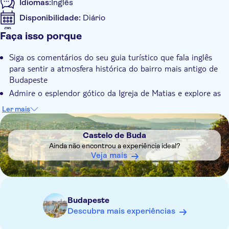
Idiomas:
Inglês
Disponibilidade:
Diário
Se aceita o bilhete digital
Faça isso porque
Informações adicionais
Siga os comentários do seu guia turístico que fala inglês
Confirmação instantânea
para sentir a atmosfera histórica do bairro mais antigo de
Tour guiado
Budapeste
Grátis para crianças
Admire o esplendor gótico da Igreja de Matias e explore as
sete torres do Bastião dos Pescadores
Local touch
Ler mais
Explore o complexo do Palácio Real caminhando pelos seus
DSA1Castelo de Buda
Voucher eletrônico
pátios
Castelo de Buda
Grupo pequeno
Desfrute das vistas deslumbrantes do Rio Danúbio e suas
Ainda não encontrou a experiência ideal?
Acessível em cadeira de rodas
pontes
Veja mais
Caminhe pelas antigas ruas de paralelepípedos do Distrito
Animais de estimação bem-vindos
do Castelo
Budapeste
Descubra mais experiências