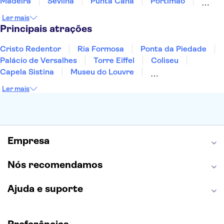
Madeira
Sevilha
Punta Cana
Portimão
Albufeira
Sintra
Lagos
Vigo
Cascais
Ler mais
Sesimbra
Principais atrações
Cristo Redentor
Ria Formosa
Ponta da Piedade
Palácio de Versalhes
Torre Eiffel
Coliseu
Capela Sistina
Museu do Louvre
Sagrada Família
Parque Güell
Alhambra
Ler mais
Torre de Belém
Caminito del Rey
Castelo de São Jorge
Quinta da Regaleira
Palácio da Pena
Parque Warner
Rio Douro
Mosteiro dos Jerónimos
Livraria Lello
Empresa
Nós recomendamos
Ajuda e suporte