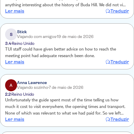
anything interesting about the history of Buda Hill. We did not visit
Ler mais
Traduzir
the Fisherman’s Bastion as in his opinion the view wasn’t worth
seeing! The group was too big.
Stick
S
Viajando com amigos
19 de maio de 2026
3.4
Reino Unido
TUI staff could have given better advice on how to reach the
meeting point had adequate research been done.
Ler mais
Traduzir
Anna Lawrence
A
Viajando sozinho
7 de maio de 2026
2.2
Reino Unido
Unfortunately the guide spent most of the time telling us how
much it cost to visit everywhere, the opening times and transport.
None of which was relevant to what we had paid for. So we left
Ler mais
Traduzir
early. Shame because she was a nice knowledgable person