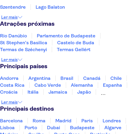
Szentendre
Lago Balaton
Ler mais
Atrações próximas
Rio Danúbio
Parlamento de Budapeste
St Stephen's Basilica
Castelo de Buda
Termas de Széchenyi
Termas Gellért
Ler mais
Principais países
Andorra
Argentina
Brasil
Canadá
Chile
Costa Rica
Cabo Verde
Alemanha
Espanha
Croácia
Itália
Jamaica
Japão
Luxemburgo
Marrocos
Maldivas
México
Ler mais
Portugal
Singapura
Turquia
Principais destinos
Barcelona
Roma
Madrid
Paris
Londres
Lisboa
Porto
Dubai
Budapeste
Algarve