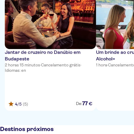
Jantar de cruzeiro no Danúbio em
Um brinde ao cru
Budapeste
Alcohol»
2 horas 15 minutos
·
Cancelamento grátis
·
1 hora
·
Cancelamento
Idiomas: en
77
€
De:
4
/5
(5)
Destinos próximos