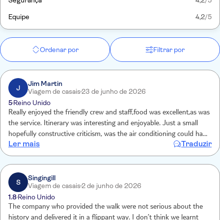
Segurança
4,2
/5
Equipe
4,2
/5
Ordenar por
Filtrar por
Jim Martin
J
Viagem de casais
23 de junho de 2026
5
Reino Unido
Really enjoyed the friendly crew and staff,food was excellent,as was
the service. Itinerary was interesting and enjoyable. Just a small
hopefully constructive criticism, was the air conditioning could have
Ler mais
Traduzir
been better.
Singingill
S
Viagem de casais
2 de junho de 2026
1.8
Reino Unido
The company who provided the walk were not serious about the
history and delivered it in a flippant way. I don’t think we learnt