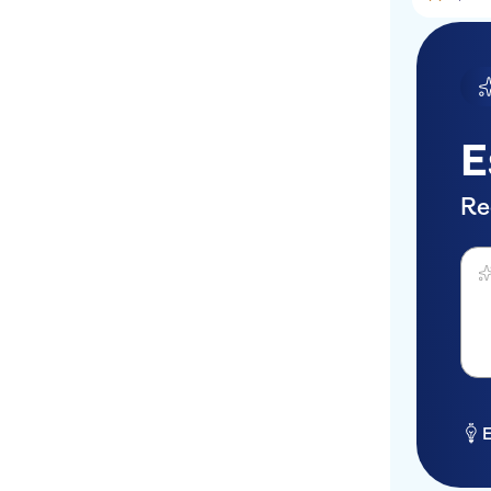
Domes Of Corfu Hotel
Main road paleo inn
Yannis
Kouros Apartrments
E
Atlantica Grand
Mediterraneo Resort &
Re
Spa
Perg
Sidari Waterpark
Nautilus
Palm Grove
Bus stop
ATHINA
E
Corfu Palace