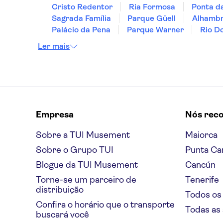
Mazis Apartments
Cristo Redentor
Ria Formosa
Ponta d
Sagrada Família
Parque Güell
Alhamb
Amorossa
Palácio da Pena
Parque Warner
Rio D
Isabella Country
Ler mais
Oasis
Potamaki
Tropicana bar
Empresa
Nós rec
Apollo Palace
Sobre a TUI Musement
Maiorca
Strofi mucha
Sobre o Grupo TUI
Punta Ca
Grecotel Costa Botanica
Blogue da TUI Musement
Cancún
Abc Sweet Rooms
Torne-se um parceiro de
Tenerife
distribuição
Panorama restaurant
Todos os
Confira o horário que o transporte
Todas as
Rodostamo Hotel & Spa
buscará você