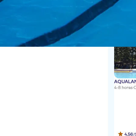
Cancelamento gratuito
Parques aquáticos
Confirmação instantânea
Lefkimi
2 Experiênc
Yianetta Complex
COSTAS GOLDEN
Aeolos Beach
Almyros Beach Resort and
Spa
Akrotiri Beach
AQUALAN
KAVOS PLAZA
4-8 horas
·
C
BARRAS
Eleonas Villas
Dassia Beach
THREE BROS
4,56
/