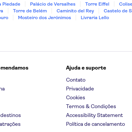
a Piedade
Palácio de Versalhes
Torre Eiffel
Colis
ra
Torre de Belém
Caminito del Rey
Castelo de S
ouro
Mosteiro dos Jerónimos
Livraria Lello
omendamos
Ajuda e suporte
Contato
na
Privacidade
Cookies
Termos & Condições
 destinos
Accessibility Statement
 atrações
Política de cancelamento