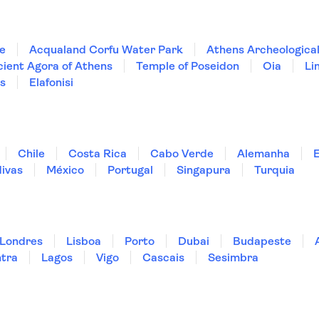
ce
Acqualand Corfu Water Park
Athens Archeologic
ient Agora of Athens
Temple of Poseidon
Oia
Li
s
Elafonisi
Chile
Costa Rica
Cabo Verde
Alemanha
ivas
México
Portugal
Singapura
Turquia
Londres
Lisboa
Porto
Dubai
Budapeste
ntra
Lagos
Vigo
Cascais
Sesimbra