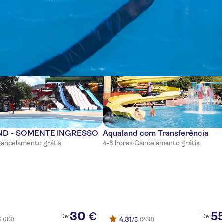
ias
D - SOMENTE INGRESSO
Aqualand com Transferência
ancelamento grátis
4-8 horas
·
Cancelamento grátis
30
5
€
De:
De:
4,31
(30)
(238)
5
/5