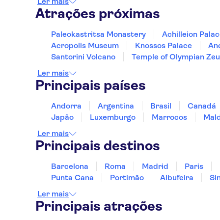
Ler mais
Atrações próximas
SPIROS
Century Resort
Paleokastritsa Monastery
Achilleion Pala
Apartments
Acropolis Museum
Knossos Palace
Anc
Santorini Volcano
Temple of Olympian Zeu
Corfu Maris
Ler mais
Sungate Hotel
Principais países
Corfu Acharavi Hotel
Collection by Wyndham
Andorra
Argentina
Brasil
Canadá
Japão
Luxemburgo
Marrocos
Mald
LOULAS VILL.
Ler mais
Atlantica Nissaki Beach
Principais destinos
Angela Beach Hotel
Barcelona
Roma
Madrid
Paris
Punta Cana
Portimão
Albufeira
Si
Marbella Nido Suite Hotel
& Villas
Ler mais
Principais atrações
Philoxenia