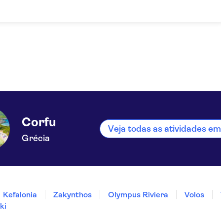
Corfu
Veja todas as atividades e
Grécia
Kefalonia
Zakynthos
Olympus Riviera
Volos
ki