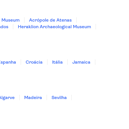
al Museum
Acrópole de Atenas
ndos
Heraklion Archaeological Museum
Espanha
Croácia
Itália
Jamaica
Algarve
Madeira
Sevilha