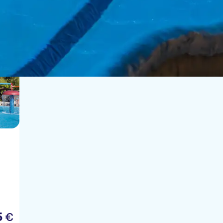
Ordenar por:
5
€