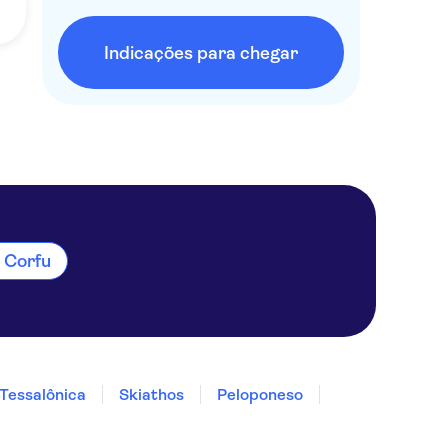
Indicações para chegar
m Corfu
Tessalônica
Skiathos
Peloponeso