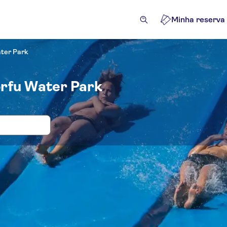
Minha reserva
ter Park
orfu Water Park
 e bilhetes para Acqualand Corfu Wat
lhetes e eventos