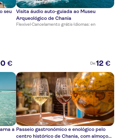
no seu
Visita áudio auto-guiada ao Museu
Arqueológico de Chania
Flexível
·
Cancelamento grátis
·
Idiomas: en
10
12
€
€
De:
sarna a
Passeio gastronómico e enológico pelo
centro histórico de Chania, com almoço