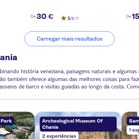
30
1
€
De:
De:
5
(1)
/5
Carregar mais resultados
ania
binando história veneziana, paisagens naturais e algumas 
egião também oferece algumas das melhores coisas para fa
é passeios de barco e visitas guiadas ao longo da costa. C
e aventuras ao ar livre que revelam a beleza diversificada 
ia
 Park
Archeological Museum Of
Sam
Chania
1 ex
om uma caminhada pelo espetacular Desfiladeiro de Samari
2 experiências