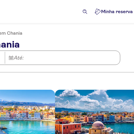
Minha reserva
 em Chania
hania
Até: