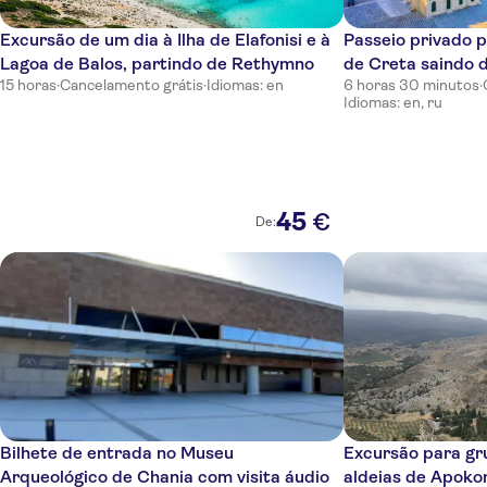
Giannoulis - Grand Bay Beach Resort (Exclusive Adults)
Excursão de um dia à Ilha de Elafonisi e à
Passeio privado 
Hotel Nostos
Lagoa de Balos, partindo de Rethymno
de Creta saindo 
Maleme Mare
15 horas
·
Cancelamento grátis
·
Idiomas: en
6 horas 30 minutos
·
Idiomas: en, ru
AZADE Chania
Villa Platanias
Samaria Hotel
45
€
De:
Atlantica Caldera Bay
Hello Village Chania
Tavronitis
Gerani
Dore Hotel
Bilhete de entrada no Museu
Excursão para gr
Anna Maria Hotel
Arqueológico de Chania com visita áudio
aldeias de Apokoro