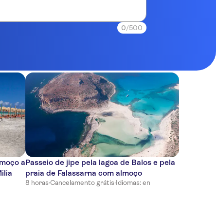
0
/500
lmoço a
Passeio de jipe pela lagoa de Balos e pela
ilia
praia de Falassarna com almoço
8 horas
·
Cancelamento grátis
·
Idiomas: en