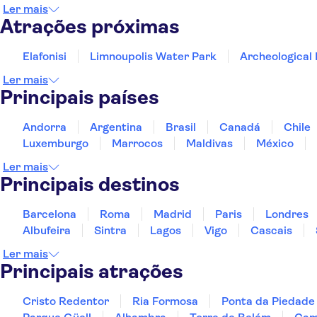
Atlantica Caldera Beach
Ler mais
Atrações próximas
Agia Marina
Elafonisi
Limnoupolis Water Park
Archeological
Platanias Ariston
Ler mais
Hotel Manias
Principais países
Agioi Apostoloi
Andorra
Argentina
Brasil
Canadá
Chile
Hotel Agapi
Luxemburgo
Marrocos
Maldivas
México
Ler mais
Dimitris Apartments
Principais destinos
Erietta Apartments
Barcelona
Roma
Madrid
Paris
Londres
Proimos Apartments
Albufeira
Sintra
Lagos
Vigo
Cascais
Chania Morum City Hotel
Ler mais
Principais atrações
Casa Veneta
Cristo Redentor
Ria Formosa
Ponta da Piedade
Hotel Mimoza