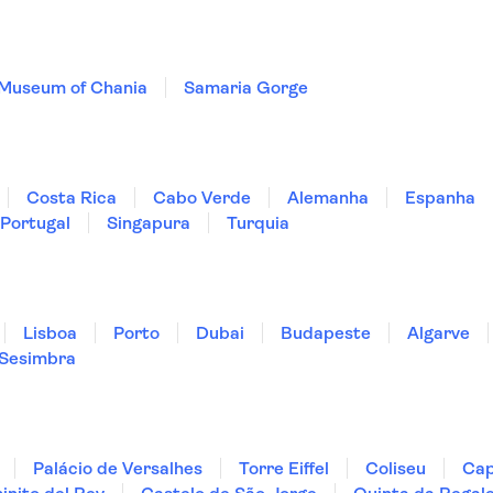
 Museum of Chania
Samaria Gorge
Costa Rica
Cabo Verde
Alemanha
Espanha
Portugal
Singapura
Turquia
Lisboa
Porto
Dubai
Budapeste
Algarve
Sesimbra
Palácio de Versalhes
Torre Eiffel
Coliseu
Cap