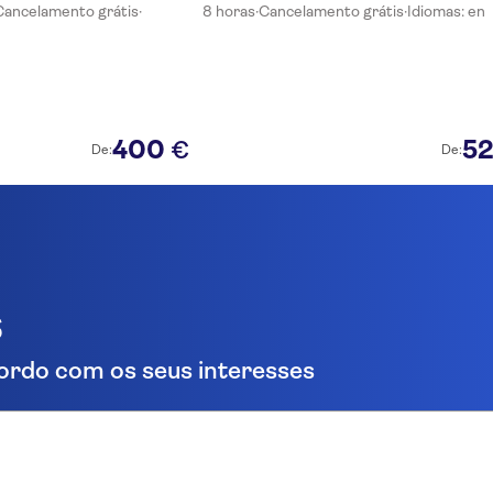
Cancelamento grátis
·
8 horas
·
Cancelamento grátis
·
Idiomas: en
400
5
€
De:
De:
s
ordo com os seus interesses