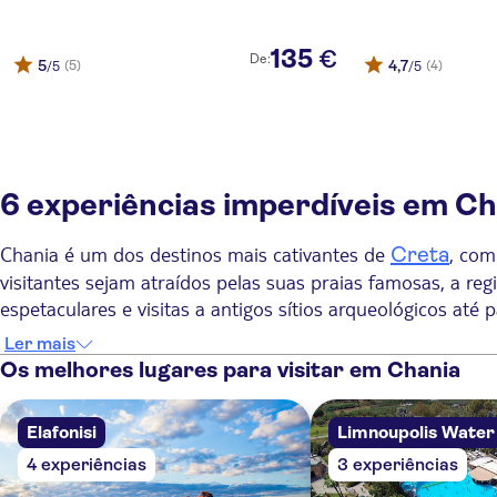
Folia Apartments
135
€
De:
5
4,7
(5)
(4)
/5
/5
Despina Apartments
Oliva Ηotel
Hotel Amphitriti
6 experiências imperdíveis em Ch
Mrs Chryssana Beach Hotel
Scala de Faro
Chania é um dos destinos mais cativantes de
, com
Creta
visitantes sejam atraídos pelas suas praias famosas, a r
Giannoulis - Santa Marina Plaza (Adults Only)
espetaculares e visitas a antigos sítios arqueológicos at
Bozzali
base ideal para excursões inesquecíveis, viagens de um dia 
Ler mais
As 6 melhores coisas para fazer em Chania
Chania city
Os melhores lugares para visitar em Chania
Mythos Apartments
Desfiladeiro de Samar
1. Fazer uma caminhada pelo
Elafonisi
Limnoupolis Water
Sunrise Village Hotel
4 experiências
3 experiências
Viva uma das excursões mais famosas a partir de Chania c
Hotel Erato