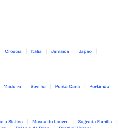
Croácia
Itália
Jamaica
Japão
Madeira
Sevilha
Punta Cana
Portimão
ela Sistina
Museu do Louvre
Sagrada Família