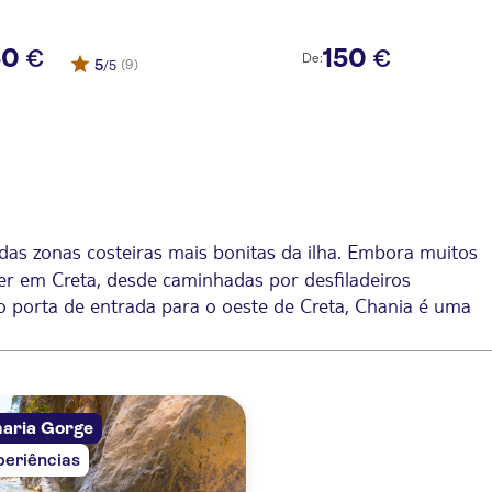
50
150
€
€
De:
5
(9)
/5
das zonas costeiras mais bonitas da ilha. Embora muitos
zer em Creta, desde caminhadas por desfiladeiros
omo porta de entrada para o oeste de Creta, Chania é uma
da ilha.
aria Gorge
periências
a. Esta aventura de um dia inteiro leva os visitantes