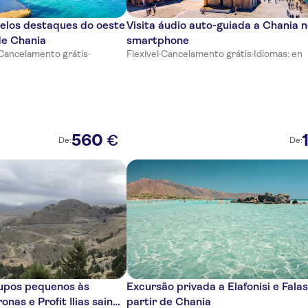
pelos destaques do oeste
Visita áudio auto-guiada a Chania 
de Chania
smartphone
Cancelamento grátis
·
Flexível
·
Cancelamento grátis
·
Idiomas: en
560
€
De:
De:
upos pequenos às
Excursão privada a Elafonisi e Fala
nas e Profit Ilias saindo
partir de Chania