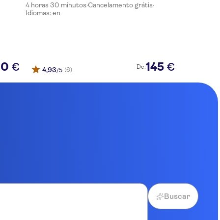
4 horas 30 minutos
·
Cancelamento grátis
·
incluído
Idiomas: en
20
145
€
€
De:
4,93
(6)
/5
Buscar