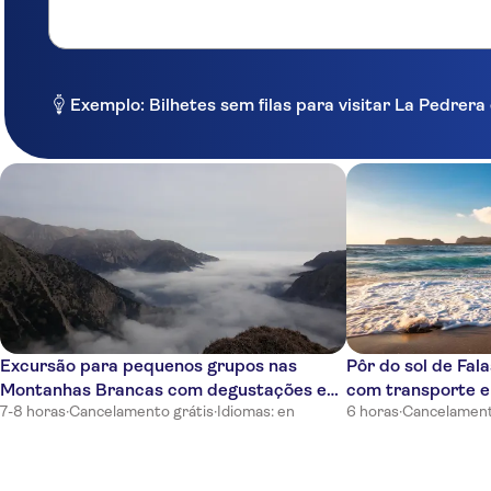
Hotel Mary
Minos Village
Porto Chania
Exemplo: Bilhetes sem filas para visitar La Pedre
Arkadi Hotel
Rania Beach Hotel
Lambrinos Suites
Nikos Apartments
Hotel Lissos
Blue Dome Hotel
Excursão para pequenos grupos nas
Pôr do sol de Fala
Montanhas Brancas com degustações e
com transporte e
Alfa Apartments
7-8 horas
·
Cancelamento grátis
·
Idiomas: en
6 horas
·
Cancelament
almoço
Ledra Maleme Hotel
Hotel Amaryllis