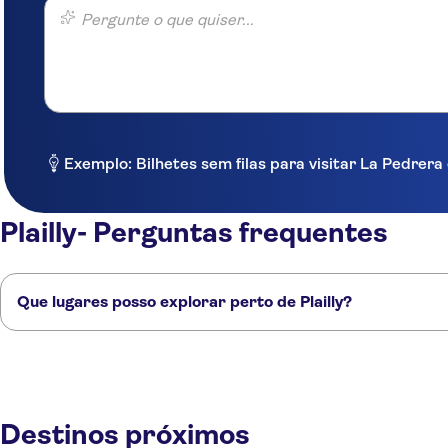
Pergunte o que quiser...
Exemplo: Bilhetes sem filas para visitar La Pedre
Plailly- Perguntas frequentes
Que lugares posso explorar perto de Plailly?
Confira alguns dos nossos lugares favoritos para visitar perto de Plailly
Chantilly
Saint-Denis
Paris
Compiègne
Boulogne Billancourt
Destinos próximos