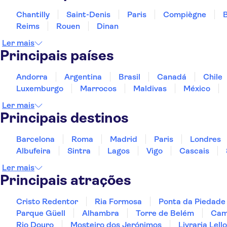
Chantilly
Saint-Denis
Paris
Compiègne
B
Reims
Rouen
Dinan
Ler mais
Principais países
Andorra
Argentina
Brasil
Canadá
Chile
Luxemburgo
Marrocos
Maldivas
México
Ler mais
Principais destinos
Barcelona
Roma
Madrid
Paris
Londres
Albufeira
Sintra
Lagos
Vigo
Cascais
Ler mais
Principais atrações
Cristo Redentor
Ria Formosa
Ponta da Piedade
Parque Güell
Alhambra
Torre de Belém
Cami
Rio Douro
Mosteiro dos Jerónimos
Livraria Lello