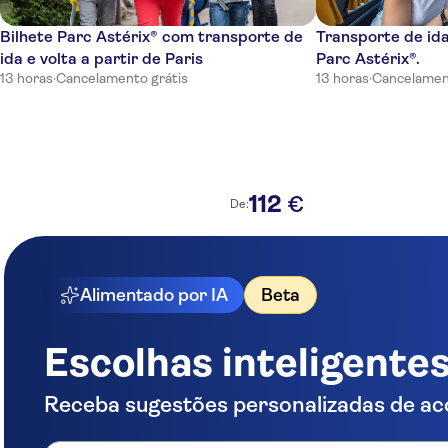
Bilhete Parc Astérix® com transporte de
Transporte de ida
ida e volta a partir de Paris
Parc Astérix®.
13 horas
·
Cancelamento grátis
13 horas
·
Cancelamen
112
€
De:
Alimentado por IA
Beta
Escolhas inteligente
Receba sugestões personalizadas de ac