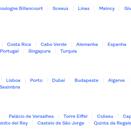
oulogne Billancourt
Sceaux
Linas
Maincy
Gi
Costa Rica
Cabo Verde
Alemanha
Espanha
Portugal
Singapura
Turquia
Lisboa
Porto
Dubai
Budapeste
Algarve
Sesimbra
Palácio de Versalhes
Torre Eiffel
Coliseu
Cap
nito del Rey
Castelo de São Jorge
Quinta da Regale