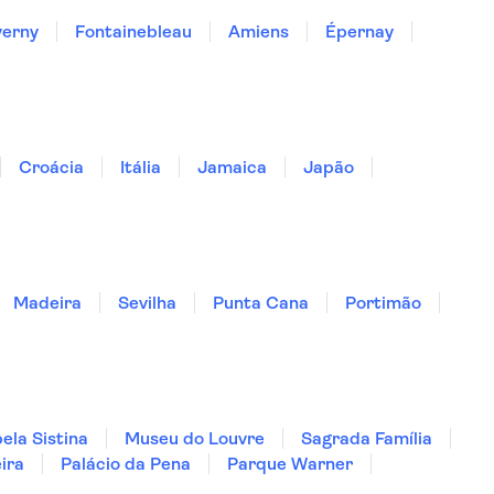
verny
Fontainebleau
Amiens
Épernay
Croácia
Itália
Jamaica
Japão
Madeira
Sevilha
Punta Cana
Portimão
ela Sistina
Museu do Louvre
Sagrada Família
ira
Palácio da Pena
Parque Warner