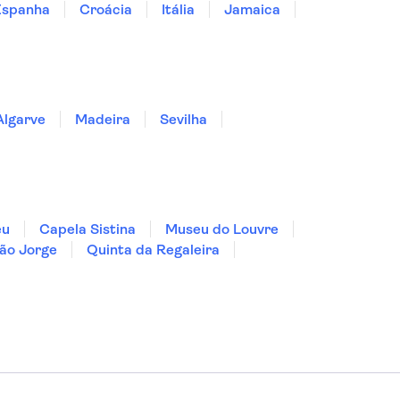
Espanha
Croácia
Itália
Jamaica
Algarve
Madeira
Sevilha
eu
Capela Sistina
Museu do Louvre
ão Jorge
Quinta da Regaleira