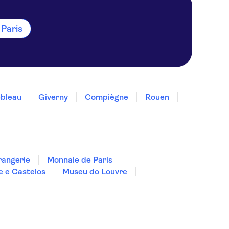
 Paris
ebleau
Giverny
Compiègne
Rouen
angerie
Monnaie de Paris
e e Castelos
Museu do Louvre