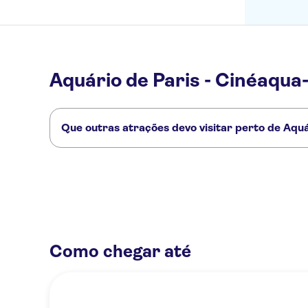
Aquário de Paris - Cinéaqua
Que outras atrações devo visitar perto de Aquá
Confira alguns outros pontos turísticos de Aquário de Pari
Torre Eiffel
Rio Sena
Vedettes de Paris
Disneyland® Paris
Como chegar até