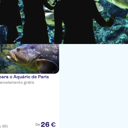
ias
para o Aquário de Paris
ancelamento grátis
26
€
De:
(85)
5