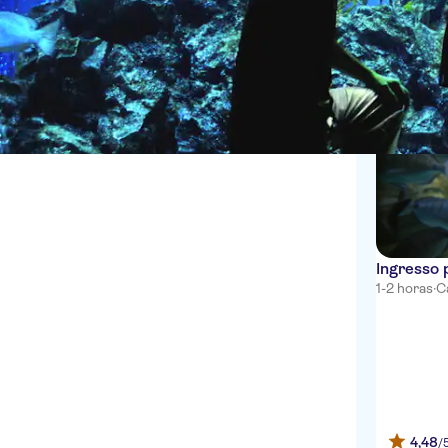
Bilhetes e eventos
Zoológicos e aquários
1 Experiênc
Ingresso 
1-2 horas
·
C
4,48
/