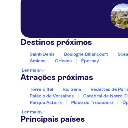
Destinos próximos
Saint-Denis
Boulogne Billancourt
Scea
Amiens
Orleans
Épernay
Ler mais
Atrações próximas
Torre Eiffel
Rio Sena
Vedettes de Pari
Palácio de Versalhes
Catedral de Notre-
Parque Astérix
Place du Trocadéro
Óp
Ler mais
Principais países