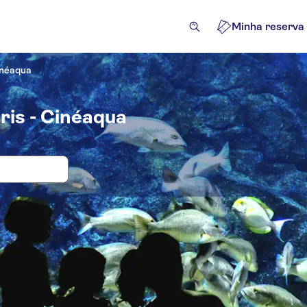
Minha reserva
inéaqua
ris - Cinéaqua
 e bilhetes para Aquário de Paris - Ci
eriências para os locais
Bilhetes e eventos