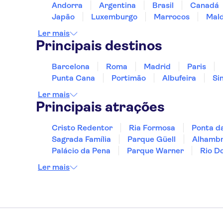
Andorra
Argentina
Brasil
Canadá
Japão
Luxemburgo
Marrocos
Mald
Ler mais
Principais destinos
Barcelona
Roma
Madrid
Paris
Punta Cana
Portimão
Albufeira
Si
Ler mais
Principais atrações
Cristo Redentor
Ria Formosa
Ponta d
Sagrada Família
Parque Güell
Alhamb
Palácio da Pena
Parque Warner
Rio D
Ler mais