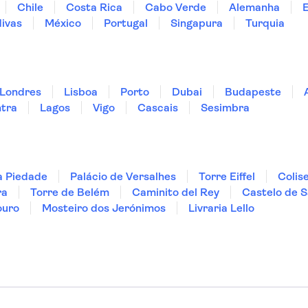
Chile
Costa Rica
Cabo Verde
Alemanha
ivas
México
Portugal
Singapura
Turquia
Londres
Lisboa
Porto
Dubai
Budapeste
ntra
Lagos
Vigo
Cascais
Sesimbra
a Piedade
Palácio de Versalhes
Torre Eiffel
Colis
ra
Torre de Belém
Caminito del Rey
Castelo de S
ouro
Mosteiro dos Jerónimos
Livraria Lello