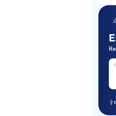
E
Re
Perg
E