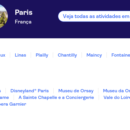
Paris
Veja todas as atividades em
França
ux
Linas
Plailly
Chantilly
Maincy
Fontain
s
Disneyland® Paris
Museu de Orsay
Museu da Or
Dame
A Sainte Chapelle e a Conciergerie
Vale do Loir
era Garnier