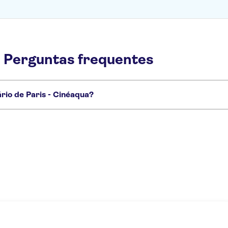
- Perguntas frequentes
rio de Paris - Cinéaqua?
s - Cinéaqua que você não vai querer perder:
Museu de Orsay
Museu da Orangerie