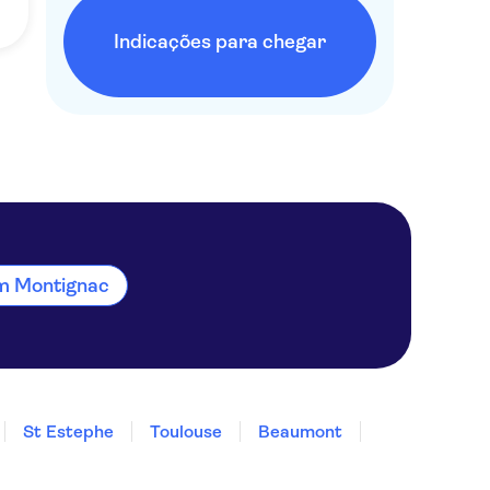
Indicações para chegar
em Montignac
St Estephe
Toulouse
Beaumont