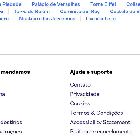
a Piedade
Palácio de Versalhes
Torre Eiffel
Colis
ra
Torre de Belém
Caminito del Rey
Castelo de S
ouro
Mosteiro dos Jerónimos
Livraria Lello
omendamos
Ajuda e suporte
Contato
na
Privacidade
Cookies
Termos & Condições
 destinos
Accessibility Statement
 atrações
Política de cancelamento