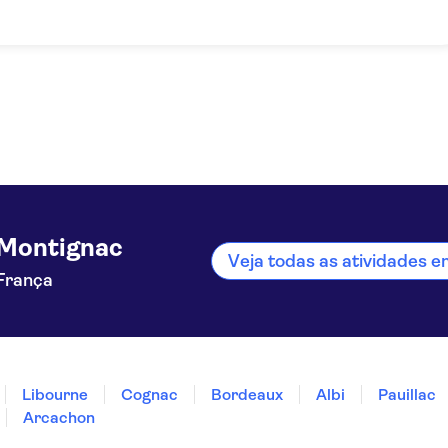
Montignac
Veja todas as atividades 
França
Libourne
Cognac
Bordeaux
Albi
Pauillac
Arcachon