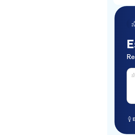
E
Re
Perg
E