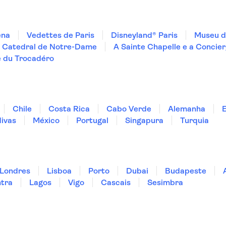
ena
Vedettes de Paris
Disneyland® Paris
Museu d
Catedral de Notre-Dame
A Sainte Chapelle e a Concier
e du Trocadéro
Chile
Costa Rica
Cabo Verde
Alemanha
ivas
México
Portugal
Singapura
Turquia
Londres
Lisboa
Porto
Dubai
Budapeste
ntra
Lagos
Vigo
Cascais
Sesimbra