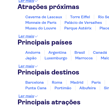
Ler mais
Atrações próximas
Caverna de Lascaux
Torre Eiffel
Rio S
Monnaie de Paris
Palácio de Versalhes
Museu do Louvre
Parque Astérix
Plac
Ler mais
Principais países
Andorra
Argentina
Brasil
Canadá
Japão
Luxemburgo
Marrocos
Mald
Ler mais
Principais destinos
Barcelona
Roma
Madrid
Paris
Punta Cana
Portimão
Albufeira
Si
Ler mais
Principais atrações