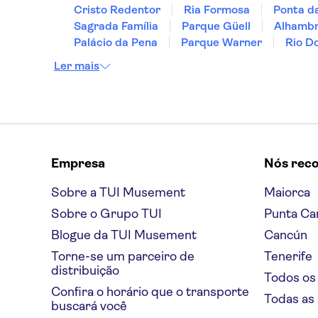
Cristo Redentor
Ria Formosa
Ponta d
Sagrada Família
Parque Güell
Alhamb
Palácio da Pena
Parque Warner
Rio D
Ler mais
Empresa
Nós rec
Sobre a TUI Musement
Maiorca
Sobre o Grupo TUI
Punta Ca
Blogue da TUI Musement
Cancún
Torne-se um parceiro de
Tenerife
distribuição
Todos os
Confira o horário que o transporte
Todas as
buscará você