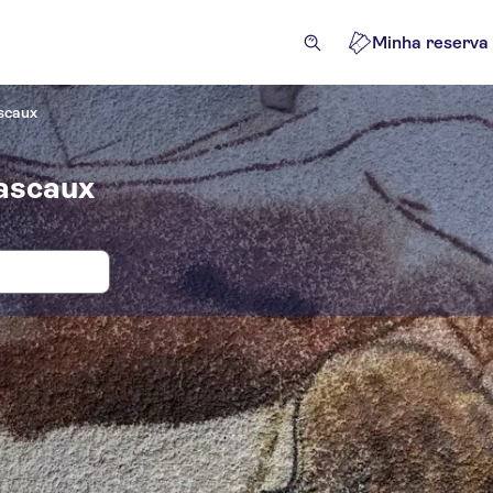
Minha reserva
scaux
Lascaux
 e bilhetes para Caverna de Lascaux
ações e visitas guiadas
Excursões e passeios de um dia