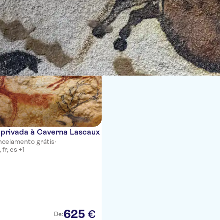
ias
 privada à Caverna Lascaux
celamento grátis
·
 fr, es +1
625
€
De: