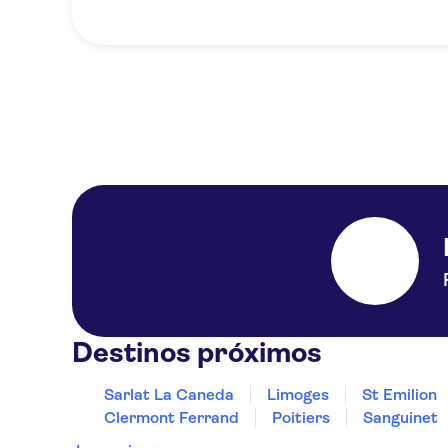
Destinos próximos
Sarlat La Caneda
Limoges
St Emilion
Clermont Ferrand
Poitiers
Sanguinet