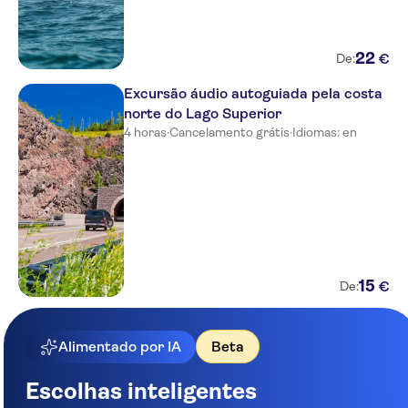
22
€
De:
Excursão áudio autoguiada pela costa
norte do Lago Superior
4 horas
·
Cancelamento grátis
·
Idiomas: en
15
€
De:
Alimentado por IA
Beta
Escolhas inteligentes