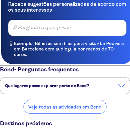
Receba sugestões personalizadas de acordo com
os seus interesses
Pergunte o que quiser...
Exemplo: Bilhetes sem filas para visitar La Pedrera
em Barcelona com audioguia por menos de 70
euros.
Bend- Perguntas frequentes
Que lugares posso explorar perto de Bend?
Confira alguns dos nossos lugares favoritos para visitar perto de
Bend:
Veja todas as atividades em Bend
Eugene, Oregon
Portland
Reno
Seattle
Incline Village
Destinos próximos