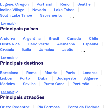
Eugene, Oregon
Portland
Reno
Seattle
Incline Village
Nevada
Lake Tahoe
South Lake Tahoe
Sacramento
Fort Bragg, California
Jackson Hole
Yosemite
Ler mais
Salt Lake City
Napa
São Francisco
Principais países
Andorra
Argentina
Brasil
Canadá
Chile
Costa Rica
Cabo Verde
Alemanha
Espanha
Croácia
Itália
Jamaica
Japão
Luxemburgo
Marrocos
Maldivas
México
Ler mais
Portugal
Singapura
Turquia
Principais destinos
Barcelona
Roma
Madrid
Paris
Londres
Lisboa
Porto
Dubai
Budapeste
Algarve
Madeira
Sevilha
Punta Cana
Portimão
Albufeira
Sintra
Lagos
Vigo
Cascais
Ler mais
Sesimbra
Principais atrações
Cristo Redentor
Ria Formosa
Ponta da Piedade