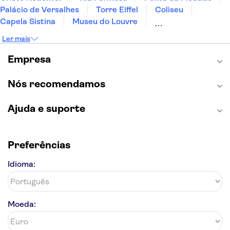
Palácio de Versalhes
Torre Eiffel
Coliseu
Capela Sistina
Museu do Louvre
Sagrada Família
Parque Güell
Alhambra
Ler mais
Torre de Belém
Caminito del Rey
Castelo de São Jorge
Quinta da Regaleira
Empresa
Palácio da Pena
Parque Warner
Rio Douro
Mosteiro dos Jerónimos
Livraria Lello
Nós recomendamos
Ajuda e suporte
Preferências
Idioma:
Moeda: