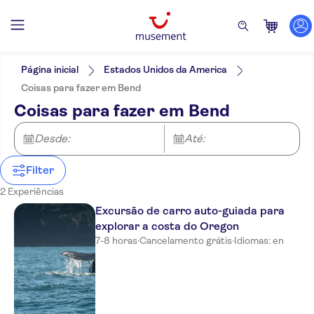
Filtros
Preço (por adulto)
Hotel pickup
Opções de ingressos
Página inicial
Estados Unidos da America
Tour com audio guia
Categorias
Mín.
€
Máx.
€
Coisas para fazer em Bend
Voucher eletrônico
Atividades
NO-PICKUP
Idomas
Coisas para fazer em Bend
Cancelamento gratuito
Inglês
Ao ar livre
Excursões e passeios de um dia
Confirmação instantânea
Natureza
Desde:
Cultura e história
Até:
Imperdíveis
Filter
2 Experiências
Excursão de carro auto-guiada para
explorar a costa do Oregon
7-8 horas
·
Cancelamento grátis
·
Idiomas: en