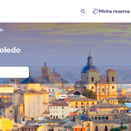
Minha reserva
do
Toledo
 e bilhetes para Catedral de Toledo
cursões e passeios de um dia
Atrações e visitas guiadas