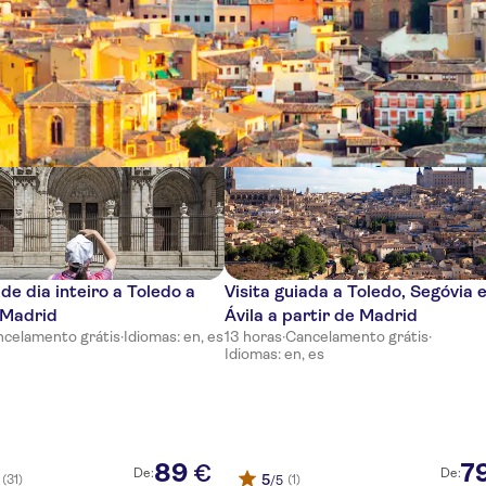
ncias
de dia inteiro a Toledo a
Visita guiada a Toledo, Segóvia 
 Madrid
Ávila a partir de Madrid
celamento grátis
·
Idiomas: en, es
13 horas
·
Cancelamento grátis
·
Idiomas: en, es
89
7
€
De:
De:
5
(31)
(1)
/5