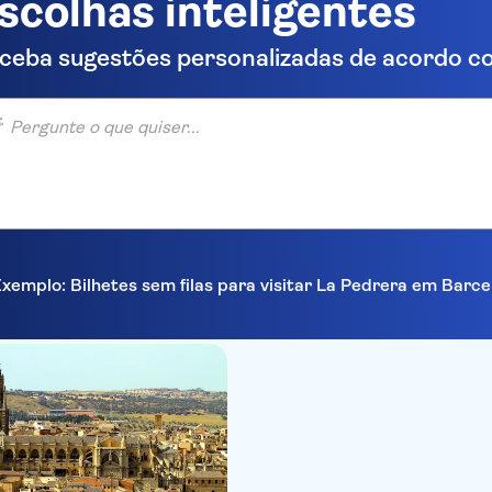
scolhas inteligentes
ceba sugestões personalizadas de acordo co
unte o que quiser...
xemplo: Bilhetes sem filas para visitar La Pedrera em Barc