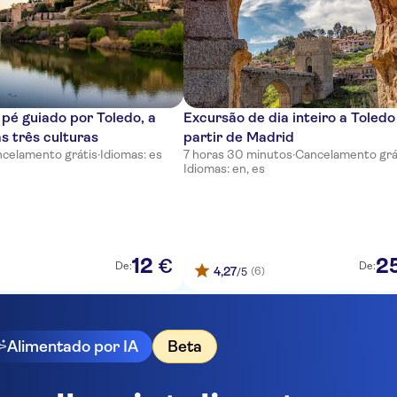
 pé guiado por Toledo, a
Excursão de dia inteiro a Toledo
s três culturas
partir de Madrid
celamento grátis
·
Idiomas: es
7 horas 30 minutos
·
Cancelamento grá
Idiomas: en, es
12
2
€
De:
De:
4,27
(6)
/5
Alimentado por IA
Beta