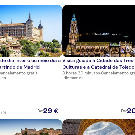
de dia inteiro ou meio dia a
Visita guiada à Cidade das Três
artindo de Madrid
Culturas e à Catedral de Toledo
Cancelamento grátis
·
3 horas 30 minutos
·
Cancelamento grá
, es
Idiomas: es
29
2
€
De:
De:
(9)
5