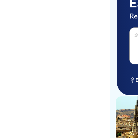
E
Re
Perg
E