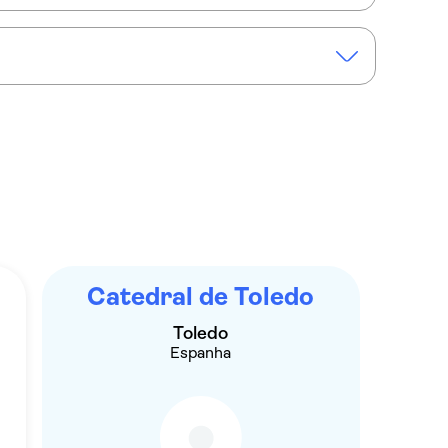
indo de Madri com ingressos para a catedral
Catedral de Toledo
Toledo
Espanha