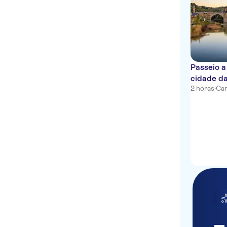
Passeio a
cidade da
2 horas
·
Can