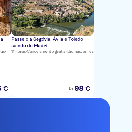
 a
Passeio a Segóvia, Ávila e Toledo
saindo de Madri
tis
·
11 horas
·
Cancelamento grátis
·
Idiomas: en, es
5
98
€
€
De: