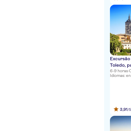
Excursão 
Toledo, p
6-9 horas
·
Idiomas: en
3,91
/