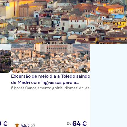
Ordenar por:
e
Excursão de meio dia a Toledo saindo
de Madri com ingressos para a
5 horas
·
Cancelamento grátis
·
Idiomas: en, es
catedral
9
64
€
€
De:
4,5
(2)
/5