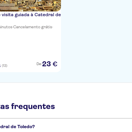
e visita guiada à Catedral de
minutos
·
Cancelamento grátis
·
23
€
De:
(13)
5
tas frequentes
edral de Toledo?