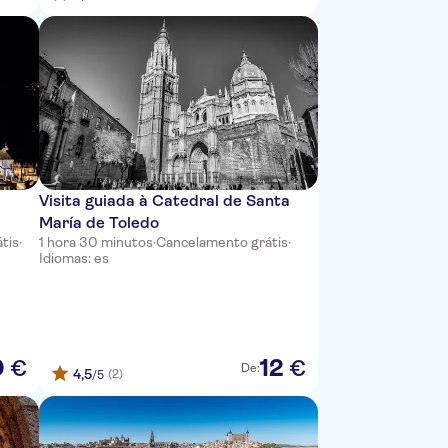
Visita guiada à Catedral de Santa
María de Toledo
tis
·
1 hora 30 minutos
·
Cancelamento grátis
·
Idiomas: es
0
12
€
€
De:
4,5
(2)
/5