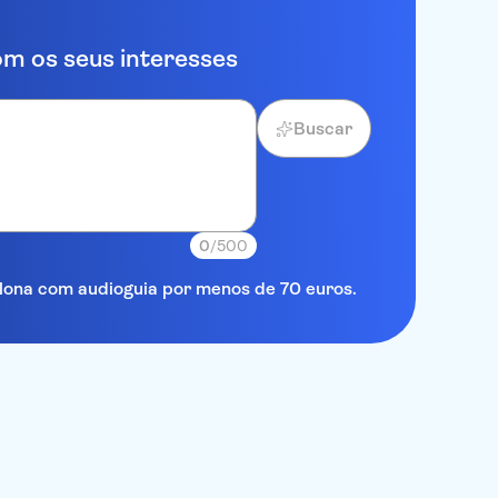
m os seus interesses
Buscar
0
/500
elona com audioguia por menos de 70 euros.