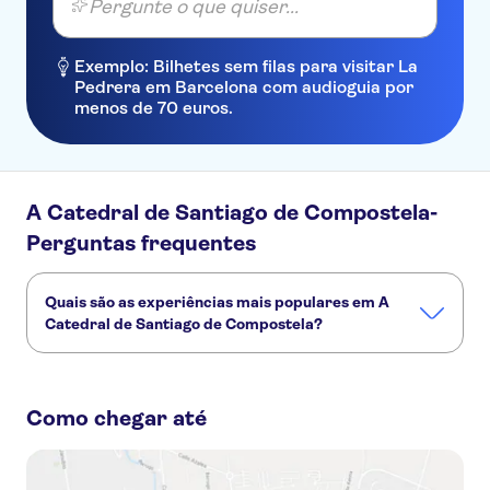
Pergunte o que quiser...
Exemplo: Bilhetes sem filas para visitar La
Pedrera em Barcelona com audioguia por
menos de 70 euros.
A Catedral de Santiago de Compostela-
Perguntas frequentes
Quais são as experiências mais populares em A
Catedral de Santiago de Compostela?
Estas são as atividades preferidas em A Catedral de
Santiago de Compostela:
Como chegar até
Visita guiada à Catedral e Museu de Santiago com Pórtico de la Gloria
Visita guiada à catedral e museu de Santiago de Compostela
Visita guiada a Santiago de Compostela saindo do Porto
Tour privado em Santiago de Compostela