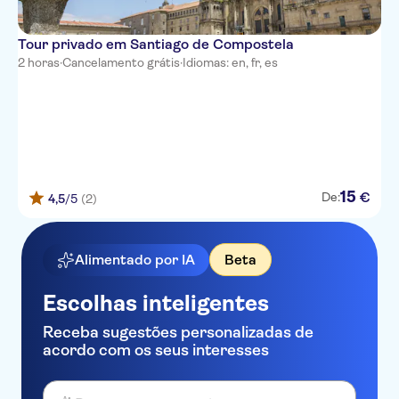
Tour privado em Santiago de Compostela
2 horas
·
Cancelamento grátis
·
Idiomas: en, fr, es
15
€
De:
4,5
/5
(2)
Alimentado por IA
Beta
Escolhas inteligentes
Receba sugestões personalizadas de
acordo com os seus interesses