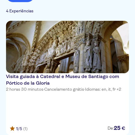
Cidade
Atividades urbanas
Cultura e história
Português
Tours a pé
4 Experiências
Visitas a
Italiano
monumentos
Visita guiada à Catedral e Museu de Santiago com
Pórtico de la Gloria
2 horas 30 minutos
·
Cancelamento grátis
·
Idiomas: en, it, fr +2
25
€
De:
1
/5
(1)