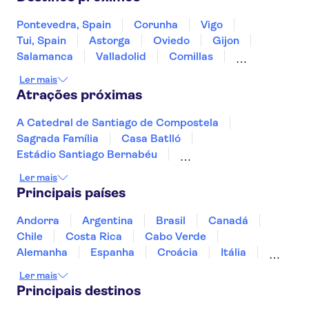
Pontevedra, Spain
Corunha
Vigo
Tui, Spain
Astorga
Oviedo
Gijon
Salamanca
Valladolid
Comillas
Santillana del Mar
Santander
Burgos
Ler mais
Álava
Atrações próximas
A Catedral de Santiago de Compostela
Sagrada Família
Casa Batlló
Estádio Santiago Bernabéu
La Pedrera - Casa Milà
Alhambra
Ler mais
Museu do Prado
Museu Reina Sofía
Principais países
Paseo del Arte
Museu Thyssen-Bornemisza
Parque Güell
Estádio do Atlético de Madrid
Andorra
Argentina
Brasil
Canadá
Madrid Amusement Parks
Parque Warner
Chile
Costa Rica
Cabo Verde
Palácio Real de Madrid
Alemanha
Espanha
Croácia
Itália
Jamaica
Japão
Luxemburgo
Ler mais
Marrocos
Maldivas
México
Portugal
Principais destinos
Singapura
Turquia