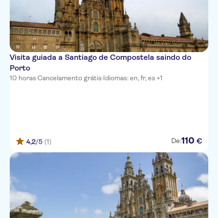
Visita guiada a Santiago de Compostela saindo do
Porto
10 horas
·
Cancelamento grátis
·
Idiomas: en, fr, es +1
110
€
De:
4,2
/5
(1)