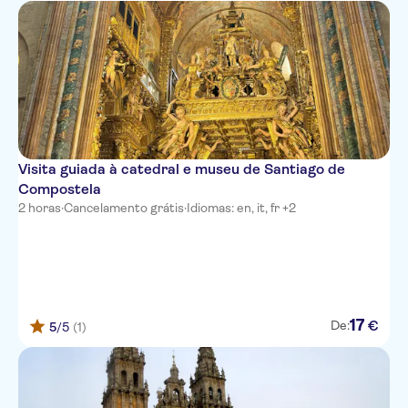
Visita guiada à catedral e museu de Santiago de
Compostela
2 horas
·
Cancelamento grátis
·
Idiomas: en, it, fr +2
17
€
De:
5
/5
(1)