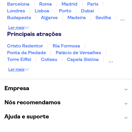
Barcelona
Roma
Madrid
Paris
Londres
Lisboa
Porto
Dubai
Budapeste
Algarve
Madeira
Sevilha
Punta Cana
Portimão
Albufeira
Ler mais
Sintra
Lagos
Vigo
Cascais
Sesimbra
Principais atrações
Cristo Redentor
Ria Formosa
Ponta da Piedade
Palácio de Versalhes
Torre Eiffel
Coliseu
Capela Sistina
Museu do Louvre
Sagrada Família
Ler mais
Parque Güell
Alhambra
Torre de Belém
Caminito del Rey
Castelo de São Jorge
Quinta da Regaleira
Palácio da Pena
Empresa
Parque Warner
Rio Douro
Mosteiro dos Jerónimos
Livraria Lello
Nós recomendamos
Ajuda e suporte