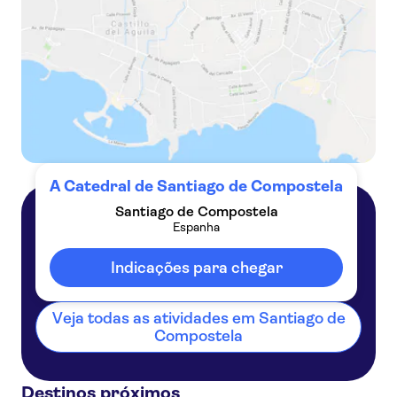
A Catedral de Santiago de Compostela
Santiago de Compostela
Espanha
Santiago de Compostela
Espanha
Indicações para chegar
Veja todas as atividades em Santiago de
Compostela
Destinos próximos