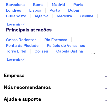
TAMARINDOS
Barcelona
Roma
Madrid
Paris
Londres
Sabina
Lisboa
Porto
Dubai
Budapeste
Algarve
Madeira
Sevilha
Playa Moreia
Punta Cana
Portimão
Albufeira
Ler mais
Sintra
Lagos
Vigo
Cascais
Sesimbra
BQ Cala Ratjada
Principais atrações
THB Gran Playa
Cristo Redentor
Ria Formosa
Ponta da Piedade
Palácio de Versalhes
Ariel
Torre Eiffel
Coliseu
Capela Sistina
Museu do Louvre
Sagrada Família
Hipotels Said
Ler mais
Parque Güell
Alhambra
Torre de Belém
Playa Esperanza Suites
Caminito del Rey
Castelo de São Jorge
Quinta da Regaleira
Palácio da Pena
Empresa
Sol Cala d'Or Apartamentos
Parque Warner
Rio Douro
Mosteiro dos Jerónimos
Livraria Lello
S'Entrador Playa
Nós recomendamos
Protur Sa Coma Playa Hotel &
Ajuda e suporte
Spa
Es Nautico Suites