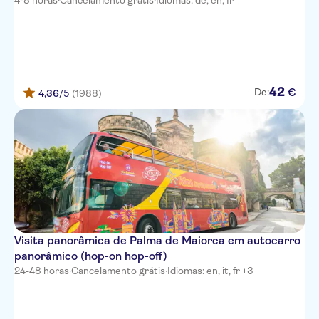
4-8 horas
Green Garden
·
Cancelamento grátis
·
Idiomas: de, en, fr
Ses Rotges
Petit Hotel Hostetgeria La
Victoria
42
€
De:
Fergus Club Font de Sa Cala
4,36
/5
(1988)
Beach
Hipotels Bahia Grande
Bus stop (14018) outside viva
cala mesquida suites
Blue Sea Cala Millor
Viva Cala Mesquida Resort
Visita panorâmica de Palma de Maiorca em autocarro
BG Tonga Design Hotel &
panorâmico (hop-on hop-off)
Suites
24-48 horas
·
Cancelamento grátis
·
Idiomas: en, it, fr +3
Platja D'or
Ankaa hotel