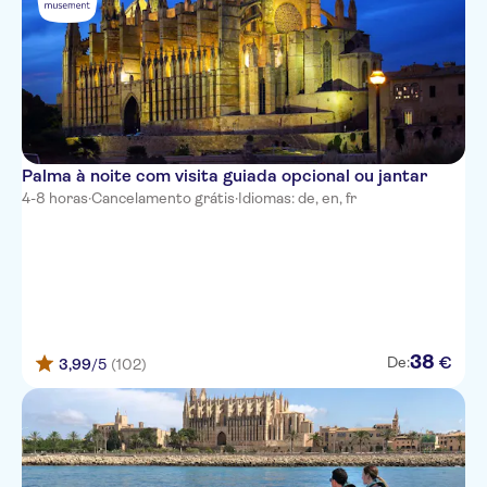
Prinsotel la Dorada
Es Baulo Petit Hotel
Bus stop cabot pollensa park
Tropical
Palma à noite com visita guiada opcional ou jantar
Ses Fotges
4-8 horas
·
Cancelamento grátis
·
Idiomas: de, en, fr
Hotel Segles
Son Corb Boutique Hotel
Europa Apartamentos
Es Trenc
38
€
De:
3,99
/5
(102)
Villa Chiquita
Blue Sea Ses Cases D'Or
Bus stop savines 1 (51002)