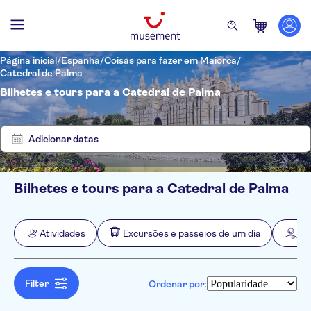
Página inicial
/
Espanha
/
Coisas para fazer em Maiorca
/
Catedral de Palma
Bilhetes e tours para a Catedral de Palma
Mostrar
Eliminar
6
filtros
resultados
Adicionar datas
Bilhetes e tours para a Catedral de Palma
Filtros
Preço (por adulto)
Hotel pickup
Opções de ingressos
Atividades
Excursões e passeios de um dia
Atr
Cancelamento gratuito
Categorias
Mín.
€
Máx.
€
Confirmação instantânea
Atividades
NO-PICKUP
Idomas
Taxas de entrada incluídas
Alemão
Filter
Ordenar por:
Atividades urbanas
Excursões e passeios de um dia
Tour guiado
Diamant Aparthotel
Inglês
Compras
Voucher eletrônico
Atividades aquáticas
Cultura e história
Atrações e visitas guiadas
Francês