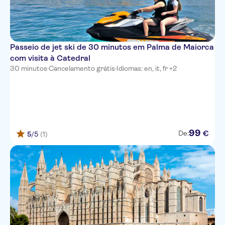
hipotels mediterraneo
Zafiro Alzinar Mar
Hipotels Dunas
Passeio de jet ski de 30 minutos em Palma de Maiorca
com visita à Catedral
Son Bauló
30 minutos
·
Cancelamento grátis
·
Idiomas: en, it, fr +2
JS Es Corso
Innside Alcudia
Hotel Bikini
99
€
De:
5
/5
(1)
Allsun Illot Park
Cala Azul Garden
Gavimar La Mirada Club Resort
Club Cala Marsal
ESPERANZA PARK