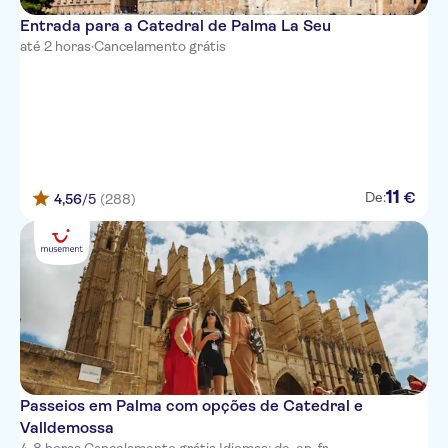
JS Alcudi-Mar
Entrada para a Catedral de Palma La Seu
até 2 horas
·
Cancelamento grátis
Bahia Pollensa
HSM Calas Park
Pleta de Mar
Serrano Palace
11
€
De:
4,56
/5
(288)
Pinos Playa Hotel
Playa Garden Selection Hotel &
Spa
Bahia de Alcudia
Hipotels Flamenco
Outside htl club del mar
Passeios em Palma com opções de Catedral e
Arcos Playa Apts.
Valldemossa