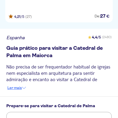
Maracaibo
27
€
De:
4,21
/5
(27)
La Ceiba
Hipotels Cala Millor Park
Espanha
4,4
/5
(2480)
Hotel Can Xim
Guia prático para visitar a Catedral de
Oasis D'or
Palma em Maiorca
Dunes Platja
Não precisa de ser frequentador habitual de igrejas
Hipotels Mediterraneo Club
nem especialista em arquitetura para sentir
admiração e encanto ao visitar a Catedral de
Talayot Hotel
Palma. Apesar do seu lugar bem merecido entre as
Ler mais
Zafiro Cala Mesquida
principais atrações turísticas de Palma, muitas
vezes supera as expectativas, impressionando os
Hotel Eix Lagotel
visitantes com o seu estilo gótico, a luz incrível e a
Prepare-se para visitar a Catedral de Palma
Pierre et Vacances Mallorca
dimensão monumental.
Portomar
Este gigante de arenito cor de mel, com 700 anos,