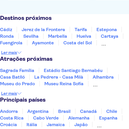
Destinos próximos
Cádiz
Jerez de la Frontera
Tarifa
Estepona
Ronda
Sevilha
Marbella
Huelva
Cartaya
Fuengirola
Ayamonte
Costa del Sol
Benalmadena
Torremolinos
Málaga
Ler mais
Atrações próximas
Sagrada Família
Estádio Santiago Bernabéu
Casa Batlló
La Pedrera - Casa Milà
Alhambra
Museu do Prado
Museu Reina Sofía
Paseo del Arte
Museu Thyssen-Bornemisza
Ler mais
Estádio do Atlético de Madrid
Principais países
Madrid Amusement Parks
Parque Warner
Palácio Real de Madrid
Parque Güell
Andorra
Argentina
Brasil
Canadá
Chile
Parque Nacional de Timanfaya
Costa Rica
Cabo Verde
Alemanha
Espanha
Croácia
Itália
Jamaica
Japão