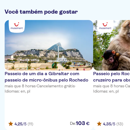
Você também pode gostar
Passeio de um dia a Gibraltar com
Passeio pelo Ro
passeio de micro-ônibus pelo Rochedo
cruzeiro para ob
mais que 8 horas
·
Cancelamento grátis
·
mais que 8 horas
·
Ca
Idiomas: en, pl
Idiomas: en, pl
103
€
De:
4,25
/5
(11)
4,35
/5
(13)