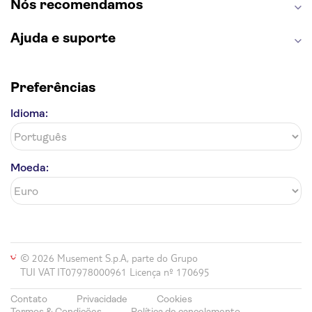
Nós recomendamos
Ajuda e suporte
Preferências
Idioma:
Moeda:
© 2026 Musement S.p.A, parte do Grupo
TUI VAT IT07978000961 Licença nº 170695
Contato
Privacidade
Cookies
Termos & Condições
Política de cancelamento