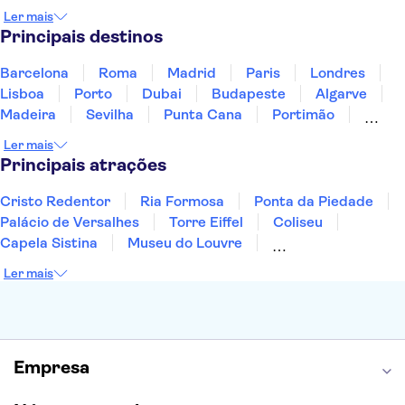
Luxemburgo
Marrocos
Maldivas
México
Ler mais
Portugal
Singapura
Turquia
Principais destinos
Barcelona
Roma
Madrid
Paris
Londres
Lisboa
Porto
Dubai
Budapeste
Algarve
Madeira
Sevilha
Punta Cana
Portimão
Albufeira
Sintra
Lagos
Vigo
Cascais
Ler mais
Sesimbra
Principais atrações
Cristo Redentor
Ria Formosa
Ponta da Piedade
Palácio de Versalhes
Torre Eiffel
Coliseu
Capela Sistina
Museu do Louvre
Sagrada Família
Parque Güell
Alhambra
Ler mais
Torre de Belém
Caminito del Rey
Castelo de São Jorge
Quinta da Regaleira
Palácio da Pena
Parque Warner
Rio Douro
Mosteiro dos Jerónimos
Livraria Lello
Empresa