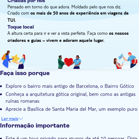
Criadas por nós
Pensado em torno do que adora. Moldado pelo que nos diz.
Criado com
os mais de 50 anos de experiência em viagens da
TUI.
Toque local
A altura certa para ir e ver a vista perfeita. Faça como
os nossos
criadores e guias – vivem e adoram aquele lugar.
Faça isso porque
Explore o bairro mais antigo de Barcelona, o Bairro Gótico
Conheça a arquitetura gótica original, bem como as antigas
ruínas romanas
Aprecie a Basílica de Santa Maria del Mar, um exemplo puro
do estilo gótico catalão
Ler mais
Desfrute de um tour privado intimista em pequenos grupos
Informação importante
de até 10 pessoas
Este é um tour privado para grupos de até 10 pessoas. Diga
Acompanhe o seu guia local especializado que tem