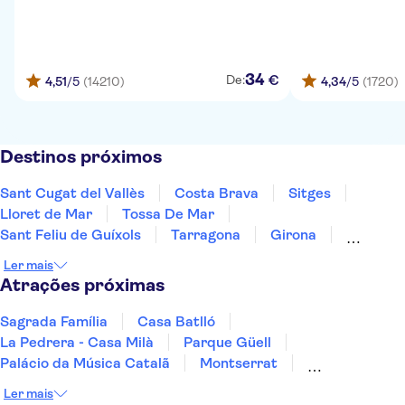
34
€
De:
4,51
/5
(14210)
4,34
/5
(1720)
Destinos próximos
Sant Cugat del Vallès
Costa Brava
Sitges
Lloret de Mar
Tossa De Mar
Sant Feliu de Guíxols
Tarragona
Girona
Salou
Costa Dorada
Cambrils
Figueres
Ler mais
Deltebre
Peñíscola
Maiorca
Atrações próximas
Sagrada Família
Casa Batlló
La Pedrera - Casa Milà
Parque Güell
Palácio da Música Catalã
Montserrat
Spotify Camp Nou
Viagens com saída de Barcelona
Ler mais
Plaça de les Glòries Catalanes
Port Vell