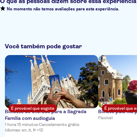
O que as pessoas dizem sobre essa experiência
No momento não temos avaliações para esta experiência.
Você também pode gostar
É provável que esgote
É provável que 
Bilhetes de entrada para a Sagrada
Bilhete pula fila
Família com audioguia
Flexível
1 hora 15 minutos
·
Cancelamento grátis
·
Idiomas: en, it, fr +12