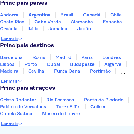
Principais países
Estádio Santiago Bernabéu
Alhambra
Museu do Prado
Museu Reina Sofía
Paseo del Arte
Andorra
Argentina
Brasil
Canadá
Chile
Costa Rica
Cabo Verde
Alemanha
Espanha
Croácia
Itália
Jamaica
Japão
Luxemburgo
Marrocos
Maldivas
México
Ler mais
Portugal
Singapura
Turquia
Principais destinos
Barcelona
Roma
Madrid
Paris
Londres
Lisboa
Porto
Dubai
Budapeste
Algarve
Madeira
Sevilha
Punta Cana
Portimão
Albufeira
Sintra
Lagos
Vigo
Cascais
Ler mais
Sesimbra
Principais atrações
Cristo Redentor
Ria Formosa
Ponta da Piedade
Palácio de Versalhes
Torre Eiffel
Coliseu
Capela Sistina
Museu do Louvre
Sagrada Família
Parque Güell
Alhambra
Ler mais
Torre de Belém
Caminito del Rey