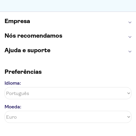
Castelo de São Jorge
Quinta da Regaleira
Palácio da Pena
Parque Warner
Rio Douro
Mosteiro dos Jerónimos
Livraria Lello
Empresa
Nós recomendamos
Ajuda e suporte
Preferências
Idioma:
Moeda: