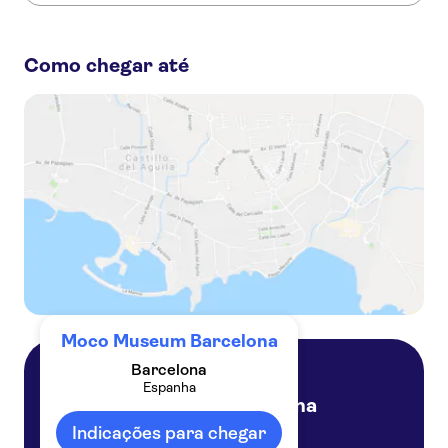
Estas são as atividades preferidas em Moco Museum
Barcelona:
Como chegar até
Museu Moco Barcelona: Ingressos com Banksy e mais
Passeio panorâmico pela cidade de Barcelona com ingresso para o Museu Moco
Visita guiada ao Museu Picasso e Moco
Bilhetes sem fila para o Museu Moco e visita guiada
Barcelona Card para 3 dias, 4 dias ou 5 dias
Moco Museum Barcelona
Barcelona
Espanha
Barcelona
Espanha
Indicações para chegar