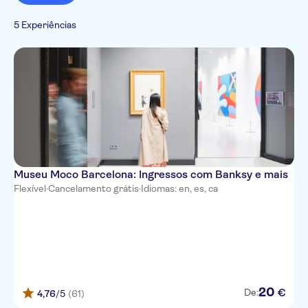
Subject expert guide
Hop-on hop-off
Tours a pé
Bilhetes e eventos
Cultura e história
árabe
Pule a fila
5 Experiências
Museus e galerias
Alemão
de arte
Francês
Hebrew
Italiano
Japonês
Museu Moco Barcelona: Ingressos com Banksy e mais
Flexível
·
Cancelamento grátis
·
Idiomas: en, es, ca
20
€
De:
4,76
/5
(61)