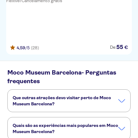
Flexível
·
Cancelamento grátis
55
€
De:
4,59
/5
(28)
Moco Museum Barcelona- Perguntas
frequentes
Que outras atrações devo visitar perto de Moco
Museum Barcelona?
Confira alguns outros pontos turísticos de Moco Museum
Barcelona que você não vai querer perder:
Quais são as experiências mais populares em Moco
Sagrada Família
Casa Batlló
La Pedrera - Casa Milà
Museum Barcelona?
Parque Güell
Montserrat
Viagens com saída de Barcelona