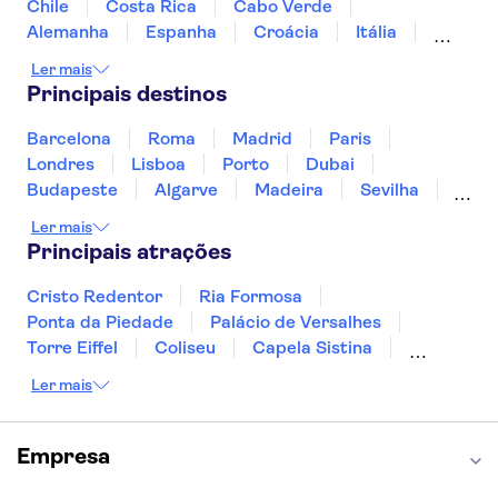
Madrid Amusement Parks
Parque Warner
Chile
Costa Rica
Cabo Verde
Alemanha
Espanha
Croácia
Itália
Jamaica
Japão
Luxemburgo
Ler mais
Marrocos
Maldivas
México
Portugal
Principais destinos
Singapura
Turquia
Barcelona
Roma
Madrid
Paris
Londres
Lisboa
Porto
Dubai
Budapeste
Algarve
Madeira
Sevilha
Punta Cana
Portimão
Albufeira
Ler mais
Sintra
Lagos
Vigo
Cascais
Sesimbra
Principais atrações
Cristo Redentor
Ria Formosa
Ponta da Piedade
Palácio de Versalhes
Torre Eiffel
Coliseu
Capela Sistina
Museu do Louvre
Sagrada Família
Ler mais
Parque Güell
Alhambra
Torre de Belém
Caminito del Rey
Castelo de São Jorge
Quinta da Regaleira
Palácio da Pena
Empresa
Parque Warner
Rio Douro