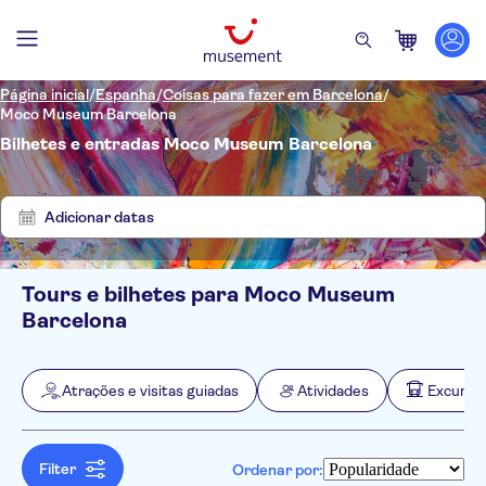
Página inicial
/
Espanha
/
Coisas para fazer em Barcelona
/
Moco Museum Barcelona
Bilhetes e entradas Moco Museum Barcelona
Mostrar
Eliminar
5
filtros
resultados
Adicionar datas
Tours e bilhetes para Moco Museum
Filtros
Preço (por adulto)
Barcelona
Hotel pickup
Opções de ingressos
Cancelamento gratuito
Categorias
Mín.
€
Máx.
€
Atrações e visitas guiadas
Atividades
Excursõe
Confirmação instantânea
Atrações e visitas guiadas
NO-PICKUP
Idomas
Voucher eletrônico
Museus
Inglês
Atividades
Taxas de entrada incluídas
Exposições
Catalão
Filter
Ordenar por:
Tour guiado
Atividades urbanas
Excursões e passeios de um dia
Espanhol