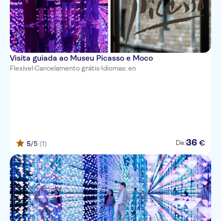
Visita guiada ao Museu Picasso e Moco
Flexível
·
Cancelamento grátis
·
Idiomas: en
36
€
De:
5
/5
(1)