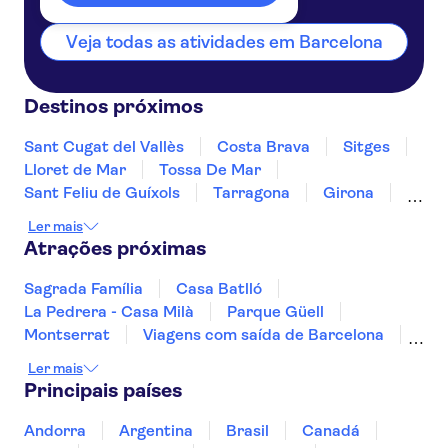
Veja todas as atividades em Barcelona
Destinos próximos
Sant Cugat del Vallès
Costa Brava
Sitges
Lloret de Mar
Tossa De Mar
Sant Feliu de Guíxols
Tarragona
Girona
Salou
Costa Dorada
Cambrils
Ler mais
Figueres
Deltebre
Peñíscola
Atrações próximas
Sagrada Família
Casa Batlló
La Pedrera - Casa Milà
Parque Güell
Montserrat
Viagens com saída de Barcelona
Estádio Santiago Bernabéu
Alhambra
Ler mais
Museu do Prado
Museu Reina Sofía
Principais países
Paseo del Arte
Museu Thyssen-Bornemisza
Estádio do Atlético de Madrid
Andorra
Argentina
Brasil
Canadá