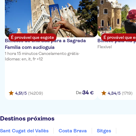
É provável que esgote
É provável que 
Bilhetes de entrada para a Sagrada
Bilhete pula fila
Família com audioguia
Flexível
1 hora 15 minutos
·
Cancelamento grátis
·
Idiomas: en, it, fr +12
34
€
De:
4,51
/5
(14209)
4,34
/5
(1719)
Destinos próximos
Sant Cugat del Vallès
Costa Brava
Sitges