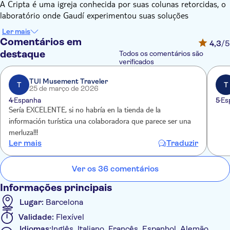
A Cripta é uma igreja conhecida por suas colunas retorcidas, o
laboratório onde Gaudí experimentou suas soluções
arquitetônicas antes de construir a Sagrada Família. Foi
Ler mais
declarada Patrimônio Mundial pela UNESCO em 2005.
Comentários em
4,3
/5
A Colônia Güell também oferece aos visitantes a oportunidade
destaque
Todos os comentários são
de explorar suas ruas enquanto admiram os edifícios art
verificados
nouveau ou modernistas mais importantes da vida da cidade,
TUI Musement Traveler
que são de grande interesse arquitetônico.
T
T
25 de março de 2026
Não deixe de visitar o Centro de Interpretação dentro da antiga
4
Espanha
5
Es
cooperativa de trabalhadores. O centro possui uma exposição
Sería EXCELENTE, si no habría en la tienda de la
permanente que oferece as chaves para a compreensão da vila
información turística una colaboradora que parece ser una
como um todo e da igreja em particular. Há também diversas
merluza!!!
maquetes de como a igreja teria sido se as obras tivessem sido
Ler mais
Traduzir
concluídas.
Ver os 36 comentários
Informações principais
Lugar:
Barcelona
Validade:
Flexível
Idiomas:
Inglês, Italiano, Francês, Espanhol, Alemão,