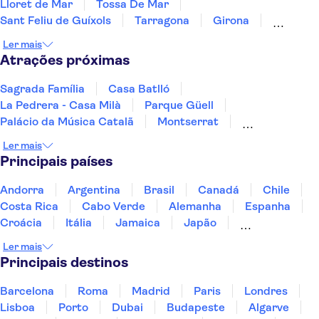
Lloret de Mar
Tossa De Mar
Sant Feliu de Guíxols
Tarragona
Girona
Salou
Costa Dorada
Cambrils
Figueres
Ler mais
Deltebre
Peñíscola
Maiorca
Atrações próximas
Sagrada Família
Casa Batlló
La Pedrera - Casa Milà
Parque Güell
Palácio da Música Catalã
Montserrat
Spotify Camp Nou
Viagens com saída de Barcelona
Ler mais
Plaça de les Glòries Catalanes
Port Vell
Principais países
Estádio Santiago Bernabéu
Alhambra
Museu do Prado
Museu Reina Sofía
Paseo del Arte
Andorra
Argentina
Brasil
Canadá
Chile
Costa Rica
Cabo Verde
Alemanha
Espanha
Croácia
Itália
Jamaica
Japão
Luxemburgo
Marrocos
Maldivas
México
Ler mais
Portugal
Singapura
Turquia
Principais destinos
Barcelona
Roma
Madrid
Paris
Londres
Lisboa
Porto
Dubai
Budapeste
Algarve