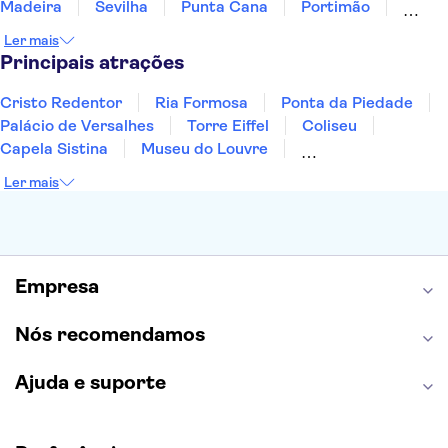
Madeira
Sevilha
Punta Cana
Portimão
Albufeira
Sintra
Lagos
Vigo
Cascais
Ler mais
Sesimbra
Principais atrações
Cristo Redentor
Ria Formosa
Ponta da Piedade
Palácio de Versalhes
Torre Eiffel
Coliseu
Capela Sistina
Museu do Louvre
Sagrada Família
Parque Güell
Alhambra
Ler mais
Torre de Belém
Caminito del Rey
Castelo de São Jorge
Quinta da Regaleira
Palácio da Pena
Parque Warner
Rio Douro
Mosteiro dos Jerónimos
Livraria Lello
Empresa
Nós recomendamos
Ajuda e suporte