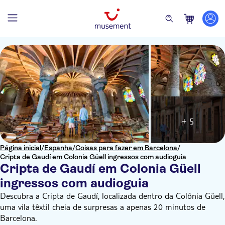
+ 5
Página inicial
/
Espanha
/
Coisas para fazer em Barcelona
/
Cripta de Gaudí em Colonia Güell ingressos com audioguia
Cripta de Gaudí em Colonia Güell
ingressos com audioguia
Descubra a Cripta de Gaudí, localizada dentro da Colônia Güell,
uma vila têxtil cheia de surpresas a apenas 20 minutos de
Barcelona.