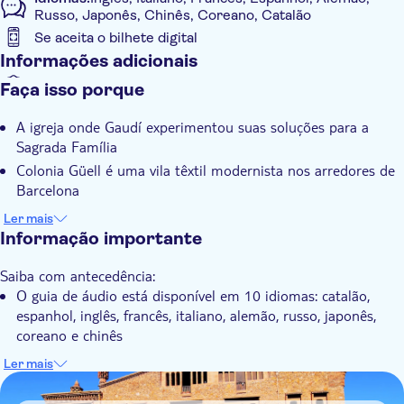
Russo, Japonês, Chinês, Coreano, Catalão
Se aceita o bilhete digital
Informações adicionais
Confirmação instantânea
Faça isso porque
Com audioguia
A igreja onde Gaudí experimentou suas soluções para a
Acessível em cadeira de rodas
Sagrada Família
Colonia Güell é uma vila têxtil modernista nos arredores de
Barcelona
A Cripta de Gaudí é Patrimônio Mundial da UNESCO
Ler mais
Visite a exposição permanente para aprender sobre a
Informação importante
história da vila
Saiba com antecedência:
O guia de áudio está disponível em 10 idiomas: catalão,
espanhol, inglês, francês, italiano, alemão, russo, japonês,
coreano e chinês
A entrada para crianças menores de 10 anos é gratuita e
Ler mais
não inclui o audioguia.
DSA1Colônia Güell