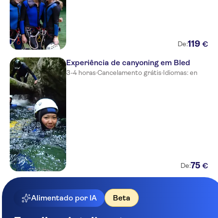
119
€
De:
Experiência de canyoning em Bled
3-4 horas
·
Cancelamento grátis
·
Idiomas: en
75
€
De:
Alimentado por IA
Beta