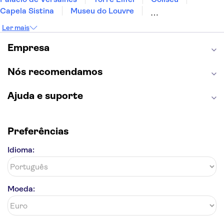
Capela Sistina
Museu do Louvre
Sagrada Família
Parque Güell
Alhambra
Ler mais
Torre de Belém
Caminito del Rey
Castelo de São Jorge
Quinta da Regaleira
Empresa
Palácio da Pena
Parque Warner
Rio Douro
Mosteiro dos Jerónimos
Livraria Lello
Nós recomendamos
Ajuda e suporte
Preferências
Idioma:
Moeda: