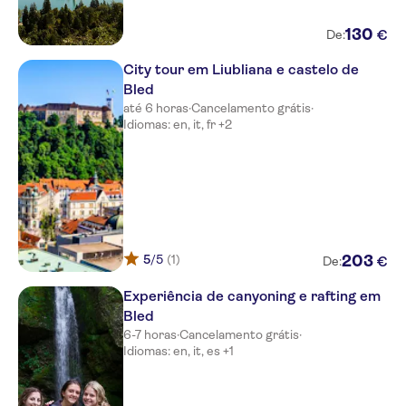
130
€
De:
City tour em Liubliana e castelo de
Bled
até 6 horas
·
Cancelamento grátis
·
Idiomas: en, it, fr +2
5
/5
(1)
203
€
De:
Experiência de canyoning e rafting em
Bled
6-7 horas
·
Cancelamento grátis
·
Idiomas: en, it, es +1