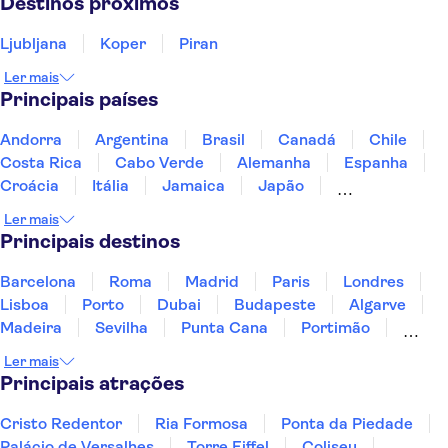
Destinos próximos
Ljubljana
Koper
Piran
Ler mais
Principais países
Andorra
Argentina
Brasil
Canadá
Chile
Costa Rica
Cabo Verde
Alemanha
Espanha
Croácia
Itália
Jamaica
Japão
Luxemburgo
Marrocos
Maldivas
México
Ler mais
Portugal
Singapura
Turquia
Principais destinos
Barcelona
Roma
Madrid
Paris
Londres
Lisboa
Porto
Dubai
Budapeste
Algarve
Madeira
Sevilha
Punta Cana
Portimão
Albufeira
Sintra
Lagos
Vigo
Cascais
Ler mais
Sesimbra
Principais atrações
Cristo Redentor
Ria Formosa
Ponta da Piedade
Palácio de Versalhes
Torre Eiffel
Coliseu