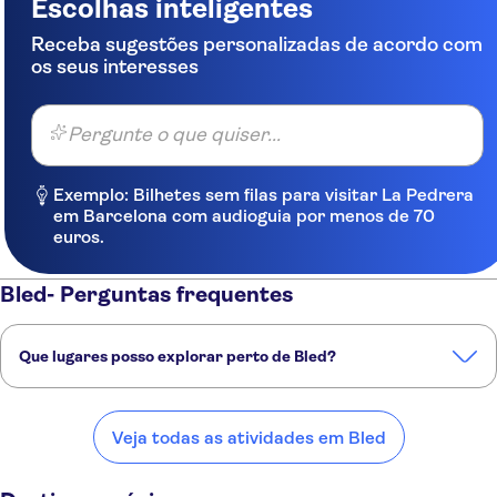
Escolhas inteligentes
Receba sugestões personalizadas de acordo com
os seus interesses
Pergunte o que quiser...
Exemplo: Bilhetes sem filas para visitar La Pedrera
em Barcelona com audioguia por menos de 70
euros.
Bled- Perguntas frequentes
Que lugares posso explorar perto de Bled?
Confira alguns dos nossos lugares favoritos para visitar perto de
Bled:
Veja todas as atividades em Bled
Ljubljana
Koper
Piran
Klagenfurt
Villach