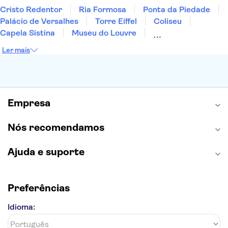
Cristo Redentor
Ria Formosa
Ponta da Piedade
Palácio de Versalhes
Torre Eiffel
Coliseu
Capela Sistina
Museu do Louvre
Sagrada Família
Parque Güell
Alhambra
Ler mais
Torre de Belém
Caminito del Rey
Castelo de São Jorge
Quinta da Regaleira
Palácio da Pena
Parque Warner
Rio Douro
Mosteiro dos Jerónimos
Livraria Lello
Empresa
Nós recomendamos
Ajuda e suporte
Preferências
Idioma: