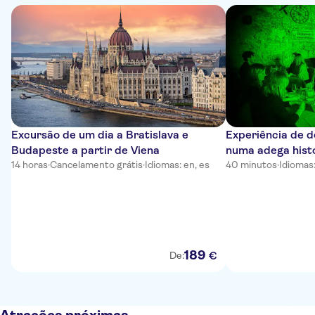
Excursão de um dia a Bratislava e
Experiência de 
Budapeste a partir de Viena
numa adega histó
14 horas
·
Cancelamento grátis
·
Idiomas: en, es
40 minutos
·
Idiomas
189
€
De: