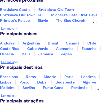
Atrações próximas
Bratislava Castle
Bratislava Old Town
Bratislava Old Town Hall
Michael's Gate, Bratislava
Primate's Palace
Slavin
The Blue Church
St Martin's Cathedral
Multium Gallery
Ler mais
Devin Castle
UFO Observation Deck
Principais países
Andorra
Argentina
Brasil
Canadá
Chile
Costa Rica
Cabo Verde
Alemanha
Espanha
Croácia
Itália
Jamaica
Japão
Luxemburgo
Marrocos
Maldivas
México
Ler mais
Portugal
Singapura
Turquia
Principais destinos
Barcelona
Roma
Madrid
Paris
Londres
Lisboa
Porto
Dubai
Budapeste
Algarve
Madeira
Sevilha
Punta Cana
Portimão
Albufeira
Sintra
Lagos
Vigo
Cascais
Ler mais
Sesimbra
Principais atrações