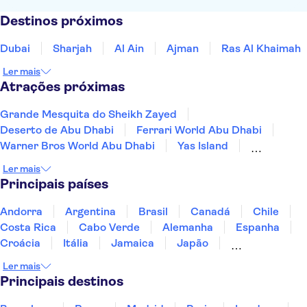
Destinos próximos
Dubai
Sharjah
Al Ain
Ajman
Ras Al Khaimah
Ler mais
Atrações próximas
Grande Mesquita do Sheikh Zayed
Deserto de Abu Dhabi
Ferrari World Abu Dhabi
Warner Bros World Abu Dhabi
Yas Island
Louvre Abu Dhabi
SeaWorld Abu Dhabi
Ler mais
Yas Waterworld
Principais países
Qasr Al Watan - O Palácio Presidencial
Museu Nacional Zayed em Abu Dhabi
Dubai Frame
Andorra
Argentina
Brasil
Canadá
Chile
Atlantis The Palm
The Palm Jumeirah
Costa Rica
Cabo Verde
Alemanha
Espanha
Dubai Creek
Dubai Mall
Croácia
Itália
Jamaica
Japão
Luxemburgo
Marrocos
Maldivas
México
Ler mais
Portugal
Singapura
Turquia
Principais destinos