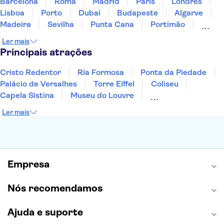
Barcelona
Roma
Madrid
Paris
Londres
Lisboa
Porto
Dubai
Budapeste
Algarve
Madeira
Sevilha
Punta Cana
Portimão
Albufeira
Sintra
Lagos
Vigo
Cascais
Ler mais
Sesimbra
Principais atrações
Cristo Redentor
Ria Formosa
Ponta da Piedade
Palácio de Versalhes
Torre Eiffel
Coliseu
Capela Sistina
Museu do Louvre
Sagrada Família
Parque Güell
Alhambra
Ler mais
Torre de Belém
Caminito del Rey
Castelo de São Jorge
Quinta da Regaleira
Palácio da Pena
Parque Warner
Rio Douro
Mosteiro dos Jerónimos
Livraria Lello
Empresa
Nós recomendamos
Ajuda e suporte