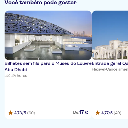
Você também pode gostar
Bilhetes sem fila para o Museu do Louvre
Entrada geral Q
Abu Dhabi
Flexível
·
Cancelament
até 24 horas
17
€
De:
4,73
/5
(69)
4,77
/5
(49)