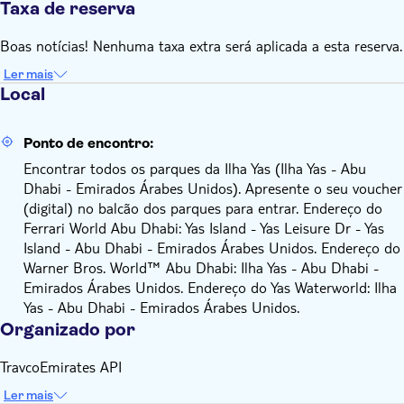
Taxa de reserva
dirigir-se ao balcão de informações se necessitar de mais
assistência. É importante chegar à Fórmula Rossa no horário
Boas notícias! Nenhuma taxa extra será aplicada a esta reserva.
pré-reservado. Nenhum convidado será autorizado a entrar
Ler mais
na pista sem uma reserva para a hora específica. A reserva é
Local
limitada a uma faixa horária por dia. Os clientes podem
reservar para até 5 pessoas usando o mesmo e-mail. O
correio eletrónico só pode ser utilizado uma vez por visita
Ponto de encontro:
Os bebés (0-2 anos) podem entrar gratuitamente e não
Encontrar todos os parques da Ilha Yas (Ilha Yas - Abu
necessitam de bilhete
Dhabi - Emirados Árabes Unidos). Apresente o seu voucher
Aplicam-se restrições de altura mínima e máxima a todas as
(digital) no balcão dos parques para entrar. Endereço do
atracções. Por favor, verifique as regras e regulamentos de
Ferrari World Abu Dhabi: Yas Island - Yas Leisure Dr - Yas
cada parque antes da sua visita
Island - Abu Dhabi - Emirados Árabes Unidos. Endereço do
Os visitantes que tentarem entrar nos parques com bilhetes
Warner Bros. World™ Abu Dhabi: Ilha Yas - Abu Dhabi -
que não estejam em conformidade com os termos e
Emirados Árabes Unidos. Endereço do Yas Waterworld: Ilha
condições da emissão de bilhetes serão reencaminhados
Yas - Abu Dhabi - Emirados Árabes Unidos.
para o emissor original
Organizado por
Tenha em atenção que a abertura de alguns dos passeios e
TravcoEmirates API
atracções pode sofrer atrasos. Por favor, mantenha-se
atento aos ecrãs do parque durante a sua visita para se
Ler mais