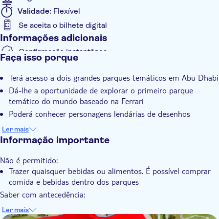
queda livre, surfe nas ondas e ande na montanha-russa
Validade:
Flexível
suspensa mais longa do Médio Oriente.
Se aceita o bilhete digital
O último parque incluído é o SeaWorld Abu Dhabi, uma
Informações adicionais
aventura emocionante no primeiro parque temático de vida
marinha da região e a descoberta de 8 reinos imersivos.
Confirmação instantânea
Faça isso porque
Voucher eletrônico
Terá acesso a dois grandes parques temáticos em Abu Dhabi
Dá-lhe a oportunidade de explorar o primeiro parque
temático do mundo baseado na Ferrari
Poderá conhecer personagens lendárias de desenhos
animados no Warner Bros. World™ Abu Dhabi
Ler mais
O Yas Waterworld, com mais de 40 atrações e escorregas, é
Informação importante
outra opção para a sua aventura
Não é permitido:
Pode explorar 8 reinos imersivos com atracções temáticas
Trazer quaisquer bebidas ou alimentos. É possível comprar
no SeaWorld Abu Dhabi
comida e bebidas dentro dos parques
Saber com antecedência:
Com este passe, pode selecionar quaisquer 2 parques das
Ler mais
seguintes opções: Warner Bros. World™, Ferrari World, Yas
DSA1Ferrari World Abu Dhabi