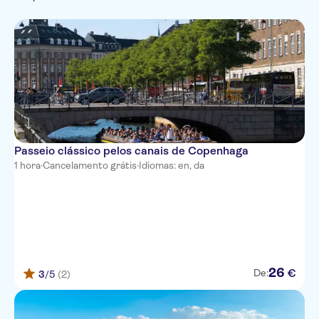
Subject expert guide
Imperdíveis
Passeio clássico pelos canais de Copenhaga
1 hora
·
Cancelamento grátis
·
Idiomas: en, da
26
€
De:
3
/5
(2)