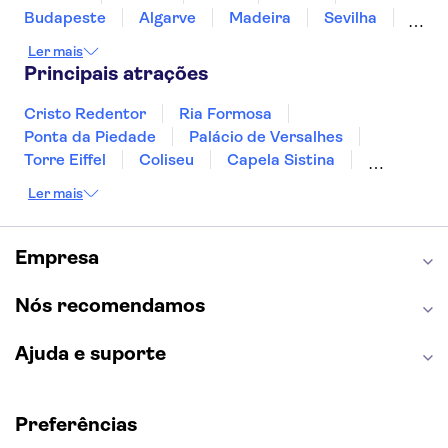
Budapeste
Algarve
Madeira
Sevilha
Punta Cana
Portimão
Albufeira
Ler mais
Sintra
Lagos
Vigo
Cascais
Sesimbra
Principais atrações
Cristo Redentor
Ria Formosa
Ponta da Piedade
Palácio de Versalhes
Torre Eiffel
Coliseu
Capela Sistina
Museu do Louvre
Sagrada Família
Ler mais
Parque Güell
Alhambra
Torre de Belém
Caminito del Rey
Castelo de São Jorge
Quinta da Regaleira
Palácio da Pena
Empresa
Parque Warner
Rio Douro
Mosteiro dos Jerónimos
Livraria Lello
Nós recomendamos
Ajuda e suporte
Preferências