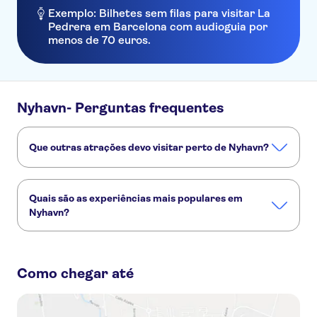
Exemplo: Bilhetes sem filas para visitar La
Pedrera em Barcelona com audioguia por
menos de 70 euros.
Nyhavn- Perguntas frequentes
Que outras atrações devo visitar perto de Nyhavn?
Confira alguns outros pontos turísticos de Nyhavn que você
não vai querer perder:
Quais são as experiências mais populares em
Jardins de Tavoli
A Pequena Sereia (estátua)
Nyhavn?
Castelo Rosenborg
National Museum of Denmark
Palácio de Christiansborg
Estas são as atividades preferidas em Nyhavn:
Passeio clássico pelos canais de Copenhaga
Como chegar até
Passeio expresso "Copenhaga em poucas palavras
Passeio clássico pelos canais e pelo porto de Copenhaga
Passeio guiado de Segway™ por Copenhague