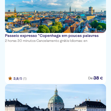
Passeio expresso "Copenhaga em poucas palavras
2 horas 30 minutos
·
Cancelamento grátis
·
Idiomas: en
38
€
De:
3,8
/5
(1)