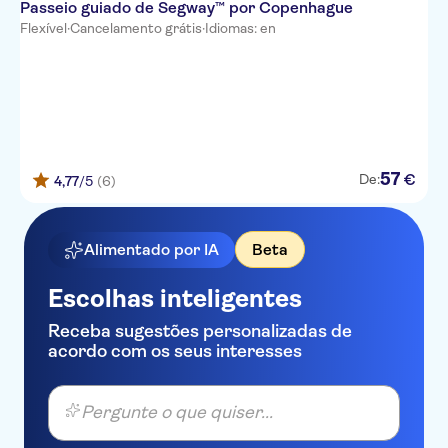
Passeio guiado de Segway™ por Copenhague
Flexível
·
Cancelamento grátis
·
Idiomas: en
57
€
De:
4,77
/5
(6)
Alimentado por IA
Beta
Escolhas inteligentes
Receba sugestões personalizadas de
acordo com os seus interesses
Pergunte o que quiser...