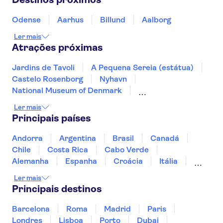
Odense
Aarhus
Billund
Aalborg
Ler mais
Atrações próximas
Jardins de Tavoli
A Pequena Sereia (estátua)
Castelo Rosenborg
Nyhavn
National Museum of Denmark
Palácio de Christiansborg
Legoland
Ler mais
Castelo de Kronborg
Principais países
Andorra
Argentina
Brasil
Canadá
Chile
Costa Rica
Cabo Verde
Alemanha
Espanha
Croácia
Itália
Jamaica
Japão
Luxemburgo
Ler mais
Marrocos
Maldivas
México
Portugal
Principais destinos
Singapura
Turquia
Barcelona
Roma
Madrid
Paris
Londres
Lisboa
Porto
Dubai