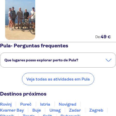
49
€
De:
Pula- Perguntas frequentes
Que lugares posso explorar perto de Pula?
Confira alguns dos nossos lugares favoritos para visitar perto de
Pula:
Veja todas as atividades em Pula
Rovinj
Poreč
Istria
Novigrad
Kvarner Bay
Destinos próximos
Rovinj
Poreč
Istria
Novigrad
Kvarner Bay
Buje
Umag
Zadar
Zagreb