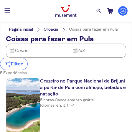
Filtros
Preço (por adulto)
Hotel pickup
Opções de ingressos
Página inicial
Croácia
Coisas para fazer em Pula
Cancelamento gratuito
Categorias
Mín.
€
Máx.
€
Coisas para fazer em Pula
Confirmação instantânea
Atividades
NO-PICKUP
Idomas
Tour guiado
Inglês
Ao ar livre
Desde:
Excursões e passeios de um dia
Até:
Refeição incluída
Alemão
Caminhadas e
Local touch
Atividades aquáticas
Barcos
Atrações e visitas guiadas
Italiano
tours de bicicleta
Grupo pequeno
Filter
Atividades urbanas
Francês
Voucher eletrônico
Cruzeiros
5 Experiências
Polonês
Cruzeiro no Parque Nacional de Brijuni
a partir de Pula com almoço, bebidas e
natação
5 horas
·
Cancelamento grátis
·
Idiomas: en, it, fr +1