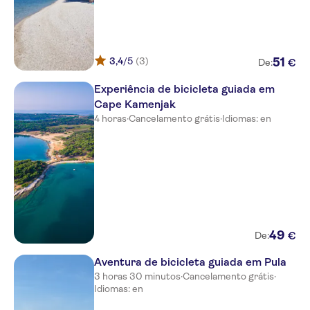
3,4
/5
(3)
51
€
De:
Experiência de bicicleta guiada em
Cape Kamenjak
4 horas
·
Cancelamento grátis
·
Idiomas: en
49
€
De:
Aventura de bicicleta guiada em Pula
3 horas 30 minutos
·
Cancelamento grátis
·
Idiomas: en