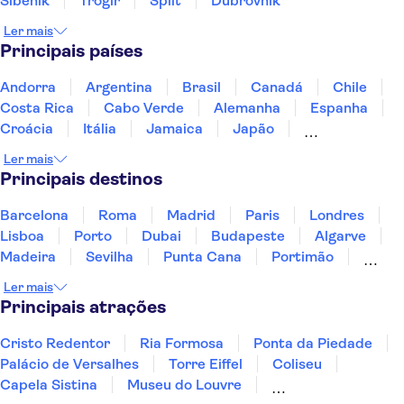
Sibenik
Trogir
Split
Dubrovnik
Ler mais
Principais países
Andorra
Argentina
Brasil
Canadá
Chile
Costa Rica
Cabo Verde
Alemanha
Espanha
Croácia
Itália
Jamaica
Japão
Luxemburgo
Marrocos
Maldivas
México
Ler mais
Portugal
Singapura
Turquia
Principais destinos
Barcelona
Roma
Madrid
Paris
Londres
Lisboa
Porto
Dubai
Budapeste
Algarve
Madeira
Sevilha
Punta Cana
Portimão
Albufeira
Sintra
Lagos
Vigo
Cascais
Ler mais
Sesimbra
Principais atrações
Cristo Redentor
Ria Formosa
Ponta da Piedade
Palácio de Versalhes
Torre Eiffel
Coliseu
Capela Sistina
Museu do Louvre