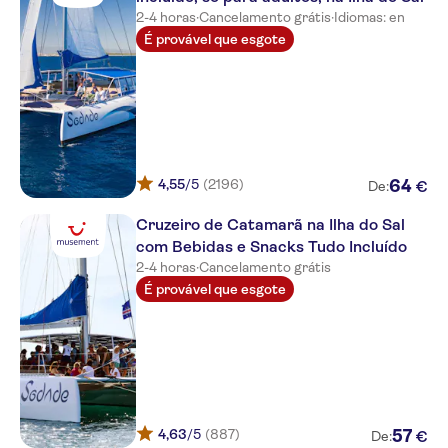
2-4 horas
·
Cancelamento grátis
·
Idiomas: en
É provável que esgote
4,55
/5
(2196)
64
€
De:
Cruzeiro de Catamarã na Ilha do Sal
com Bebidas e Snacks Tudo Incluído
2-4 horas
·
Cancelamento grátis
É provável que esgote
4,63
/5
(887)
57
€
De: