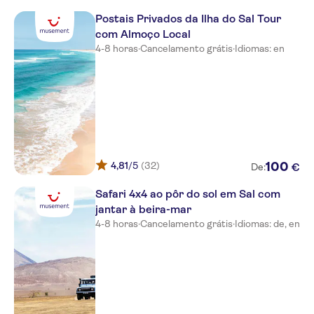
Postais Privados da Ilha do Sal Tour
com Almoço Local
4-8 horas
·
Cancelamento grátis
·
Idiomas: en
4,81
/5
(32)
100
€
De:
Safari 4x4 ao pôr do sol em Sal com
jantar à beira-mar
4-8 horas
·
Cancelamento grátis
·
Idiomas: de, en