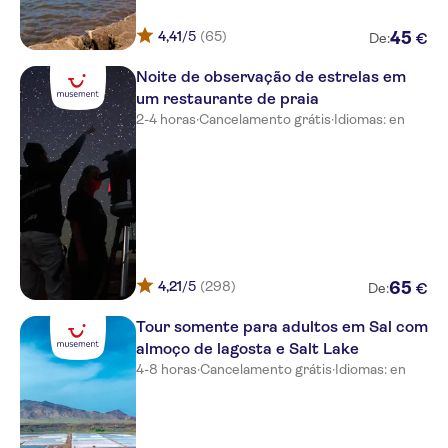
Melia Dunas Beach Resort &
Spa
4,41
/5
(65)
45
€
De:
RIU CABO VERDE
Noite de observação de estrelas em
um restaurante de praia
Melia Llana Beach
2-4 horas
·
Cancelamento grátis
·
Idiomas: en
SOL DUNAS FAMILY FUN
Odjo d'Agua
MÉLIA LAGUNA
Sal Vila Verde
4,21
/5
(298)
65
€
De:
Aparthotel Leme Bedje
Tour somente para adultos em Sal com
Halos Casa Resort
almoço de lagosta e Salt Lake
4-8 horas
·
Cancelamento grátis
·
Idiomas: en
Dunas de Sal
Porto Antigo