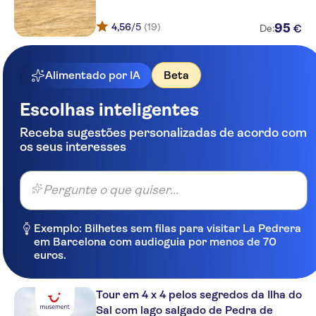
4,56
/5
(19)
95
€
De:
Alimentado por IA
Beta
Escolhas inteligentes
Receba sugestões personalizadas de acordo com
os seus interesses
Pergunte o que quiser...
Exemplo: Bilhetes sem filas para visitar La Pedrera
em Barcelona com audioguia por menos de 70
euros.
Tour em 4 x 4 pelos segredos da Ilha do
Sal com lago salgado de Pedra de