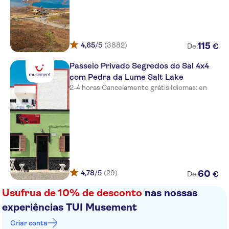
Nha Terra Hotel
Sobrado
Hotel Pontao
4,65
/5
(3882)
115
€
De:
Nautilus Aparthotel
Passeio Privado Segredos do Sal 4x4
com Pedra da Lume Salt Lake
Budha Beach
2-4 horas
·
Cancelamento grátis
·
Idiomas: en
Hotel Ouril Julia
Angulo House
Djadsal Moradias
HOTEL MIRABELA
4,78
/5
(29)
60
€
De:
Da Luz
Usufrua de 10% de desconto
nas nossas
Hotel Porta Do Vento
experiências TUI Musement
TROPICAL RESORT
Criar conta
RESIDENCE