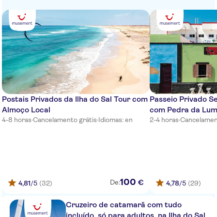
Vila do Farol
Murdeira Village Resort
Aquamarina Suites
Meliá Dunas Beach Resort &
Spa
HOTEL CENTRAL SAL
Postais Privados da Ilha do Sal Tour com
Passeio Privado S
Almoço Local
com Pedra da Lum
Royal Horizons Ponta Sino
4-8 horas
·
Cancelamento grátis
·
Idiomas: en
2-4 horas
·
Cancelamen
Aparthotel Ponta Preta
Patio Antigo Residence
NO-PICKUP
100
€
De:
4,81
/5
(32)
4,78
/5
(29)
Meet at local pier in palmeira
Cruzeiro de catamarã com tudo
Meet at kite beach restaurant
incluído, só para adultos, na Ilha do Sal