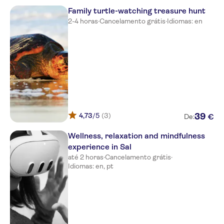
Family turtle-watching treasure hunt
2-4 horas
·
Cancelamento grátis
·
Idiomas: en
4,73
/5
(3)
39
€
De:
Wellness, relaxation and mindfulness
experience in Sal
até 2 horas
·
Cancelamento grátis
·
Idiomas: en, pt