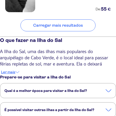
55
€
De:
Carregar mais resultados
O que fazer na Ilha do Sal
A Ilha do Sal, uma das ilhas mais populares do
arquipélago de Cabo Verde, é o local ideal para passar
férias repletas de sol, mar e aventura. Ela o deixará
encantado com águas azuis infinitas, longas praias de
Ler mais
areia e cultura local animada. Quer prefira relaxar em um
Prepare-se para visitar a Ilha do Sal
catamarã, explorar as paisagens únicas da ilha ou
descobrir mundos ocultos sob as ondas, temos a certeza
Qual é a melhor época para visitar a Ilha do Sal?
de que esse destino emocionante não irá decepcionar.
A Ilha do Sal tem um clima ensolarado e seco durante o ano todo.
As 6 melhores coisas para fazer na Ilha do Sal
Os melhores meses para visitá-la são junho e julho, quando as
1. Fazer um cruzeiro de catamarã
É possível visitar outras ilhas a partir da Ilha do Sal?
temperaturas médias da água são mais altas, e a época é ótima
Nenhuma viagem à Ilha do Sal está completa sem um