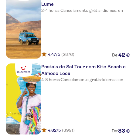
Lume
2-4 horas
·
Cancelamento grátis
·
Idiomas: en
4,47
/5
(2876)
42
€
De:
Postais de Sal Tour com Kite Beach e
Almoço Local
4-8 horas
·
Cancelamento grátis
·
Idiomas: en
4,62
/5
(3991)
83
€
De: