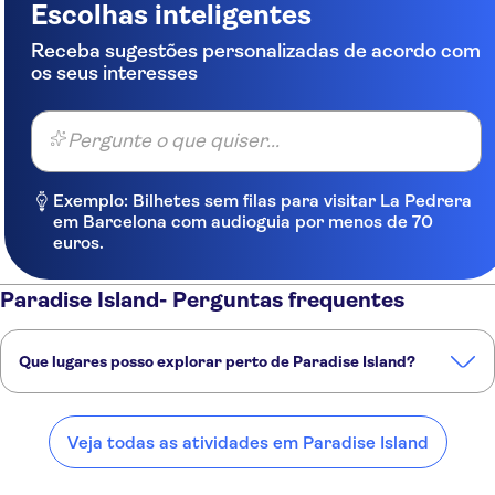
Escolhas inteligentes
Receba sugestões personalizadas de acordo com
os seus interesses
Pergunte o que quiser...
Exemplo: Bilhetes sem filas para visitar La Pedrera
em Barcelona com audioguia por menos de 70
euros.
Paradise Island- Perguntas frequentes
Que lugares posso explorar perto de Paradise Island?
Confira alguns dos nossos lugares favoritos para visitar perto de
Paradise Island:
Veja todas as atividades em Paradise Island
Nassau
Bahamas
Miami
Miami Beach
Fort Lauderdale