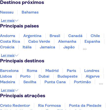
Destinos próximos
Nassau
Bahamas
Ler mais
Principais países
Andorra
Argentina
Brasil
Canadá
Chile
Costa Rica
Cabo Verde
Alemanha
Espanha
Croácia
Itália
Jamaica
Japão
Luxemburgo
Marrocos
Maldivas
México
Ler mais
Portugal
Singapura
Turquia
Principais destinos
Barcelona
Roma
Madrid
Paris
Londres
Lisboa
Porto
Dubai
Budapeste
Algarve
Madeira
Sevilha
Punta Cana
Portimão
Albufeira
Sintra
Lagos
Vigo
Cascais
Ler mais
Sesimbra
Principais atrações
Cristo Redentor
Ria Formosa
Ponta da Piedade