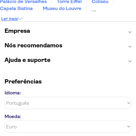
Palácio de Versalhes
Torre Eiffel
Coliseu
Capela Sistina
Museu do Louvre
Sagrada Família
Parque Güell
Alhambra
Ler mais
Torre de Belém
Caminito del Rey
Castelo de São Jorge
Quinta da Regaleira
Empresa
Palácio da Pena
Parque Warner
Rio Douro
Mosteiro dos Jerónimos
Livraria Lello
Nós recomendamos
Ajuda e suporte
Preferências
Idioma:
Moeda: