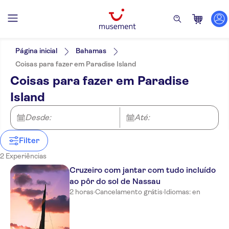
Filtros
Preço (por adulto)
Hotel pickup
Opções de ingressos
Página inicial
Bahamas
Subject expert guide
Categorias
Mín.
€
Máx.
€
Coisas para fazer em Paradise Island
Voucher eletrônico
Atividades
NO-PICKUP
Idomas
Coisas para fazer em Paradise
Cancelamento gratuito
Ao ar livre
Inglês
Excursões e passeios de um dia
Confirmação instantânea
Island
Atividades aquáticas
Refeição incluída
Barcos
Comidas e bebidas
Desde:
Até:
Filter
2 Experiências
Cruzeiro com jantar com tudo incluído
ao pôr do sol de Nassau
2 horas
·
Cancelamento grátis
·
Idiomas: en