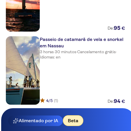
95
€
De:
Passeio de catamarã de vela e snorkel
em Nassau
3 horas 30 minutos
·
Cancelamento grátis
·
Idiomas: en
4
/5
(1)
94
€
De:
Alimentado por IA
Beta