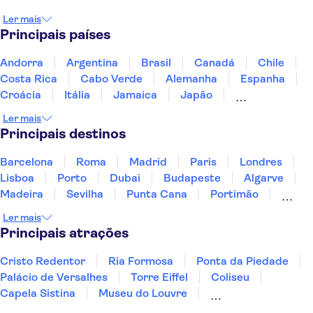
Ler mais
Principais países
Andorra
Argentina
Brasil
Canadá
Chile
Costa Rica
Cabo Verde
Alemanha
Espanha
Croácia
Itália
Jamaica
Japão
Luxemburgo
Marrocos
Maldivas
México
Ler mais
Portugal
Singapura
Turquia
Principais destinos
Barcelona
Roma
Madrid
Paris
Londres
Lisboa
Porto
Dubai
Budapeste
Algarve
Madeira
Sevilha
Punta Cana
Portimão
Albufeira
Sintra
Lagos
Vigo
Cascais
Ler mais
Sesimbra
Principais atrações
Cristo Redentor
Ria Formosa
Ponta da Piedade
Palácio de Versalhes
Torre Eiffel
Coliseu
Capela Sistina
Museu do Louvre
Sagrada Família
Parque Güell
Alhambra