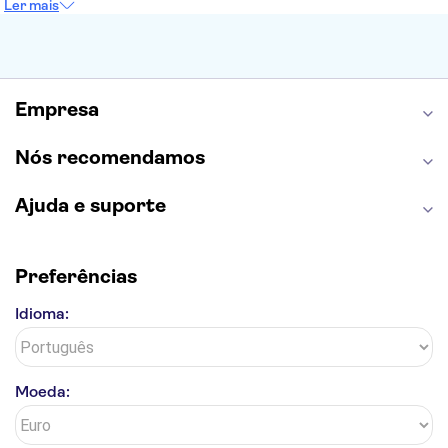
Ler mais
Torre de Belém
Caminito del Rey
Castelo de São Jorge
Quinta da Regaleira
Palácio da Pena
Parque Warner
Rio Douro
Mosteiro dos Jerónimos
Livraria Lello
Empresa
Nós recomendamos
Ajuda e suporte
Preferências
Idioma:
Moeda: