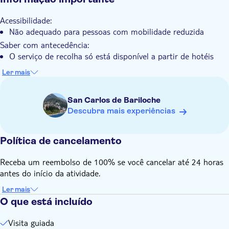
Acessibilidade:
Não adequado para pessoas com mobilidade reduzida
Saber com antecedência:
O serviço de recolha só está disponível a partir de hotéis
localizados no centro da cidade. Por favor, forneça os
Ler mais
detalhes do seu alojamento após a reserva para organizar a
recolha
San Carlos de Bariloche
Os horários de recolha serão confirmados 24 horas antes do
Descubra mais experiências
passeio. Os horários são aproximados e podem variar
consoante o trânsito e outras condições
É necessário um mínimo de dois passageiros para efetuar a
Política de cancelamento
excursão
Receba um reembolso de 100% se você cancelar até 24 horas
Não se esqueça de trazer:
antes do início da atividade.
Calçado confortável
Ler mais
O que está incluído
Visita guiada