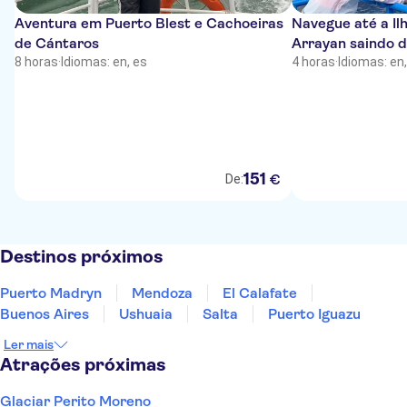
Aventura em Puerto Blest e Cachoeiras
Navegue até a Ilh
de Cántaros
Arrayan saindo d
8 horas
·
Idiomas: en, es
4 horas
·
Idiomas: en,
151
€
De:
Destinos próximos
Puerto Madryn
Mendoza
El Calafate
Buenos Aires
Ushuaia
Salta
Puerto Iguazu
Ler mais
Atrações próximas
Glaciar Perito Moreno