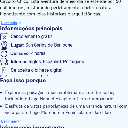
Circuito Chico. Esta aventura de meio dia se estende por 60
quilômetros, misturando perfeitamente a beleza natural
hipnotizante com jóias históricas e arquitetônicas.
Comece a sua exploração na Playa Bonita, onde pode apreciar
Ler mais
as vistas da Ilha Huemul. A sua aventura continua passando
Informações principais
pelo famoso Hotel Llao Llao e a encantadora Capela de San
Cancelamento grátis
Eduardo. De seguida, faça uma pausa num miradouro que
oferece vistas deslumbrantes sobre o Lago Moreno e a
Lugar:
San Carlos de Bariloche
Península de Llao Llao.
Duração:
4 horas
Ao longo da rota, desfrute de florestas verdejantes, águas
Idiomas:
Inglês, Espanhol, Português
cintilantes e marcos icónicos como a Ponte Angostura e a
Bahía López. Conclua a sua viagem com um passeio
Se aceita o bilhete digital
panorâmico pela Lagoa El Trébol antes de regressar ao centro
Informações adicionais
Faça isso porque
da cidade. Este passeio oferece uma mistura ideal de cultura,
Confirmação instantânea
história e natureza, tornando-o uma experiência obrigatória
Explore as paisagens mais emblemáticas de Bariloche,
Tour guiado
para qualquer visitante de Bariloche.
incluindo o Lago Nahuel Huapi e o Cerro Campanario
Local touch
Desfrute de vistas panorâmicas de uma varanda natural com
Pick up no hotel
vista para o Lago Moreno e a Península de Llao Llao
Capture fotografias inesquecíveis de lagos, florestas e picos
Transporte incluído
Ler mais
de montanhas
Informação importante