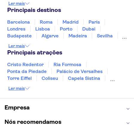
Jamaica
Japão
Luxemburgo
Ler mais
Marrocos
Maldivas
México
Portugal
Principais destinos
Singapura
Turquia
Barcelona
Roma
Madrid
Paris
Londres
Lisboa
Porto
Dubai
Budapeste
Algarve
Madeira
Sevilha
Punta Cana
Portimão
Albufeira
Ler mais
Sintra
Lagos
Vigo
Cascais
Sesimbra
Principais atrações
Cristo Redentor
Ria Formosa
Ponta da Piedade
Palácio de Versalhes
Torre Eiffel
Coliseu
Capela Sistina
Museu do Louvre
Sagrada Família
Ler mais
Parque Güell
Alhambra
Torre de Belém
Caminito del Rey
Castelo de São Jorge
Quinta da Regaleira
Palácio da Pena
Empresa
Parque Warner
Rio Douro
Mosteiro dos Jerónimos
Livraria Lello
Nós recomendamos