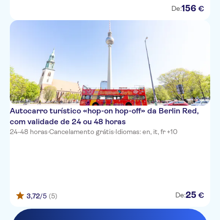
156
€
De:
Autocarro turístico «hop-on hop-off» da Berlin Red,
com validade de 24 ou 48 horas
24-48 horas
·
Cancelamento grátis
·
Idiomas: en, it, fr +10
25
€
De:
3,72
/5
(5)