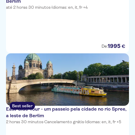
Berlim
até 2 horas 30 minutos
·
Idiomas: en, it, fr +4
1995
€
De:
Best seller
East-Side-Tour - um passeio pela cidade no rio Spree,
a leste de Berlim
2 horas 30 minutos
·
Cancelamento grátis
·
Idiomas: en, it, fr +5