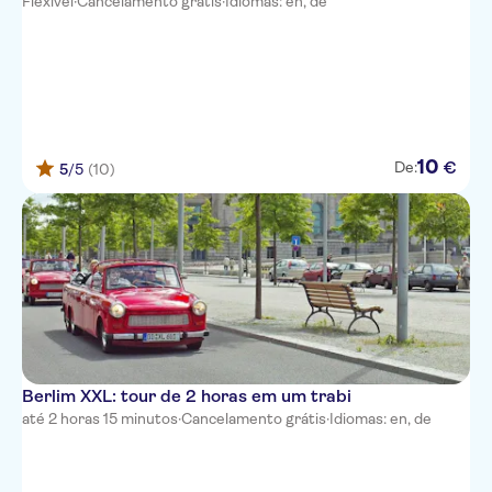
Flexível
·
Cancelamento grátis
·
Idiomas: en, de
10
€
De:
5
/5
(10)
Berlim XXL: tour de 2 horas em um trabi
até 2 horas 15 minutos
·
Cancelamento grátis
·
Idiomas: en, de