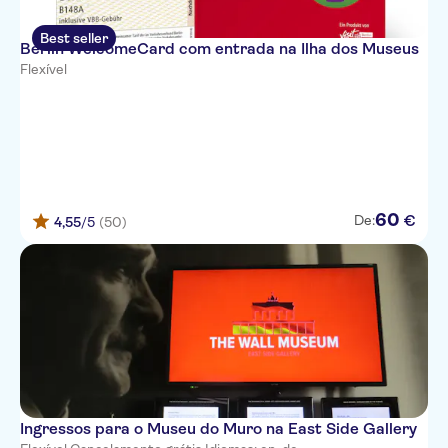
Best seller
Berlin WelcomeCard com entrada na Ilha dos Museus
Flexível
60
€
De:
4,55
/5
(50)
Ingressos para o Museu do Muro na East Side Gallery