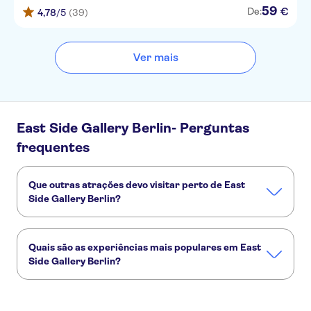
59
€
De:
4,78
/5
(39)
Ver mais
East Side Gallery Berlin- Perguntas
frequentes
Que outras atrações devo visitar perto de East
Side Gallery Berlin?
Confira alguns outros pontos turísticos de East Side Gallery
Berlin que você não vai querer perder:
Quais são as experiências mais populares em East
Ilha dos Museus
River Spree
Muro de Berlim
Side Gallery Berlin?
Museu de Pérgamo
Museu Neues
Portão de Brandemburgo
Estas são as atividades preferidas em East Side Gallery
Berlin: