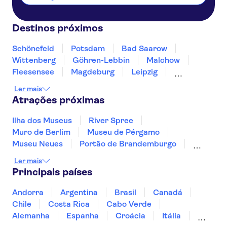
Destinos próximos
Schönefeld
Potsdam
Bad Saarow
Wittenberg
Göhren-Lebbin
Malchow
Fleesensee
Magdeburg
Leipzig
Usedom
Dresden
Greifswald
Ler mais
Eisleben
Wolfsburg
Atrações próximas
Ilha dos Museus
River Spree
Muro de Berlim
Museu de Pérgamo
Museu Neues
Portão de Brandemburgo
SEA LIFE Oberhausen
St Pauli
Reichstag
Ler mais
Porto de Hamburgo
Principais países
Alte Nationalgalerie (Antiga Galeria Nacional)
Reeperbahn
Elbphilharmonie
Andorra
Argentina
Brasil
Canadá
Checkpoint Charlie Berlin
HafenCity
Chile
Costa Rica
Cabo Verde
Alemanha
Espanha
Croácia
Itália