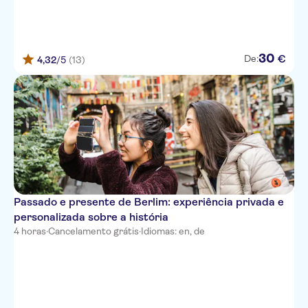
30
€
De:
4,32
/5
(13)
Passado e presente de Berlim: experiência privada e
personalizada sobre a história
4 horas
·
Cancelamento grátis
·
Idiomas: en, de