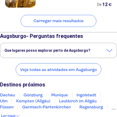
12
€
De:
Carregar mais resultados
Augsburgo- Perguntas frequentes
Que lugares posso explorar perto de Augsburgo?
Confira alguns dos nossos lugares favoritos para visitar perto de
Augsburgo:
Veja todas as atividades em Augsburgo
Dachau
Günzburg
Munique
Ingolstadt
Ulm
Destinos próximos
Dachau
Günzburg
Munique
Ingolstadt
Ulm
Kempten (Allgäu)
Leutkirch im Allgäu
Füssen
Garmisch-Partenkirchen
Regensburg
Nuremberg
Rothenburg ob der Tauber
Ler mais