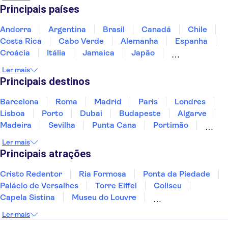
Lago Chiem
Lindau
Stuttgart
Principais países
Andorra
Argentina
Brasil
Canadá
Chile
Costa Rica
Cabo Verde
Alemanha
Espanha
Croácia
Itália
Jamaica
Japão
Luxemburgo
Marrocos
Maldivas
México
Ler mais
Portugal
Singapura
Turquia
Principais destinos
Barcelona
Roma
Madrid
Paris
Londres
Lisboa
Porto
Dubai
Budapeste
Algarve
Madeira
Sevilha
Punta Cana
Portimão
Albufeira
Sintra
Lagos
Vigo
Cascais
Ler mais
Sesimbra
Principais atrações
Cristo Redentor
Ria Formosa
Ponta da Piedade
Palácio de Versalhes
Torre Eiffel
Coliseu
Capela Sistina
Museu do Louvre
Sagrada Família
Parque Güell
Alhambra
Ler mais
Torre de Belém
Caminito del Rey