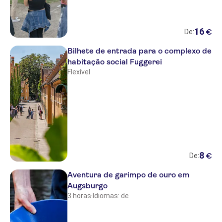
16
€
De:
Bilhete de entrada para o complexo de
habitação social Fuggerei
Flexível
8
€
De:
Aventura de garimpo de ouro em
Augsburgo
3 horas
·
Idiomas: de