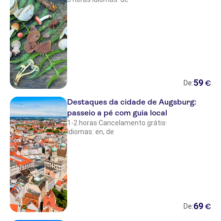
59
€
De:
Destaques da cidade de Augsburg:
passeio a pé com guia local
1-2 horas
·
Cancelamento grátis
·
Idiomas: en, de
69
€
De: