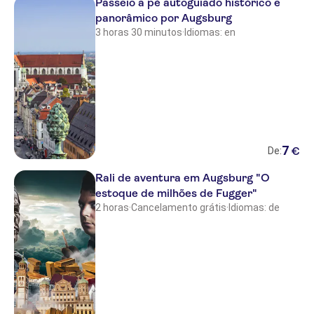
Passeio a pé autoguiado histórico e
panorâmico por Augsburg
3 horas 30 minutos
·
Idiomas: en
7
€
De:
Rali de aventura em Augsburg "O
estoque de milhões de Fugger"
2 horas
·
Cancelamento grátis
·
Idiomas: de