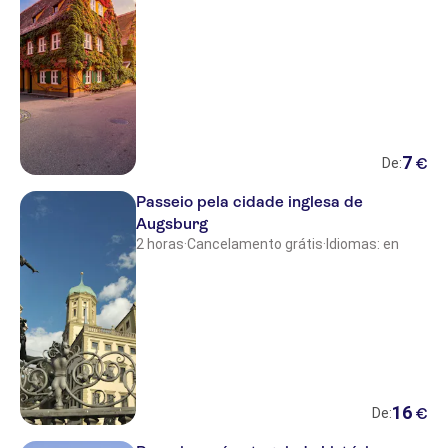
7
€
De:
Passeio pela cidade inglesa de
Augsburg
2 horas
·
Cancelamento grátis
·
Idiomas: en
16
€
De: