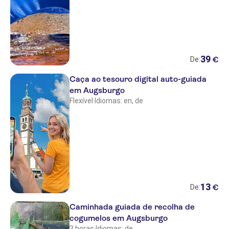
39
€
De:
Caça ao tesouro digital auto-guiada
em Augsburgo
Flexível
·
Idiomas: en, de
13
€
De:
Caminhada guiada de recolha de
cogumelos em Augsburgo
3 horas
·
Idiomas: de