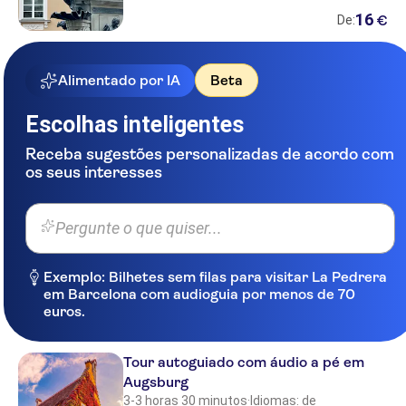
16
€
De:
Alimentado por IA
Beta
Escolhas inteligentes
Receba sugestões personalizadas de acordo com
os seus interesses
Pergunte o que quiser...
Exemplo: Bilhetes sem filas para visitar La Pedrera
em Barcelona com audioguia por menos de 70
euros.
Tour autoguiado com áudio a pé em
Augsburg
3-3 horas 30 minutos
·
Idiomas: de