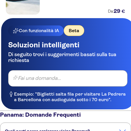
29
€
Da:
Con funzionalità IA
Beta
Soluzioni intelligenti
Di seguito trovi i suggerimenti basati sulla tua
richiesta
Fai una domanda...
Esempio: "Biglietti salta fila per visitare La Pedrera
a Barcellona con audioguida sotto i 70 euro".
Panama: Domande Frequenti