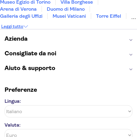
Museo Egizio di Torino
Villa Borghese
Arena di Verona
Duomo di Milano
Galleria degli Uffizi
Musei Vaticani
Torre Eiffel
Colosseo
Cappella Sistina
Museo del Louvre
Leggi tutto
Reggia di Caserta
Teatro alla Scala
Sagrada Familia
Pantheon
Giardino di Boboli
Azienda
Torre di Pisa
Foro Romano
Etna
Casa Batlló
Napoli Sotterranea
Consigliate da noi
Aiuto & supporto
Preferenze
Lingua:
Valuta: