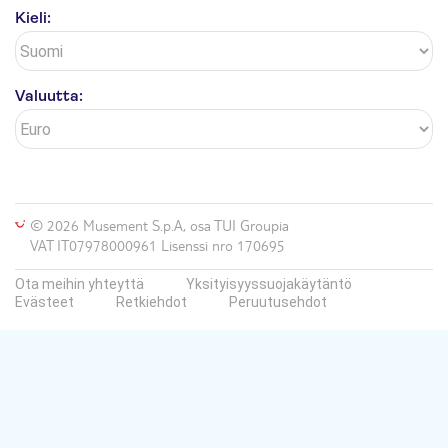
Kieli:
Valuutta:
© 2026 Musement S.p.A, osa TUI Groupia
VAT IT07978000961 Lisenssi nro 170695
Ota meihin yhteyttä
Yksityisyyssuojakäytäntö
Evästeet
Retkiehdot
Peruutusehdot