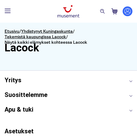
Etusivu
/
Yhdistynyt Kuningaskunta
/
Tekemistä kaupungissa Lacock
/
Näytä kaikki elämykset kohteessa Lacock
Lacock
Yritys
Suosittelemme
Apu & tuki
Asetukset