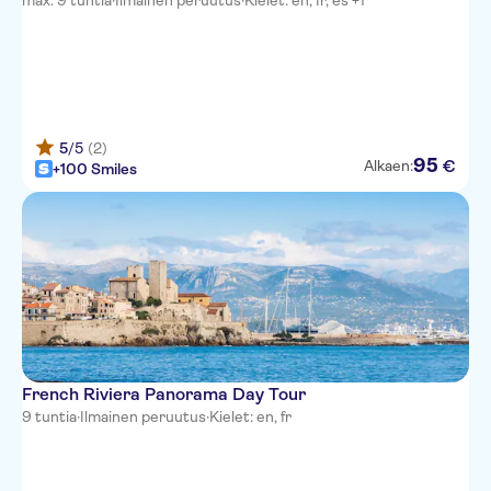
max. 9 tuntia
Hotel Nice Riviera
·
Ilmainen peruutus
·
Kielet: en, fr, es +1
Goldstar Resort & Suites
5
/5
(2)
95
€
Alkaen:
+100 Smiles
French Riviera Panorama Day Tour
9 tuntia
·
Ilmainen peruutus
·
Kielet: en, fr