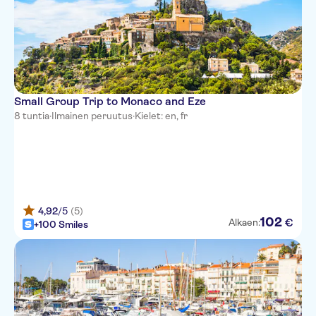
easyHotel Nice Palais des
Congres Vieux Nice
Le Meridien Nice
Nice Excelsior Hotel
Small Group Trip to Monaco and Eze
Hotel de la Mer
8 tuntia
·
Ilmainen peruutus
·
Kielet: en, fr
Hotel Bristol
Hotel Villa La Tour
Hotel Belle Meuniere
Hotel Ibis Nice Aeroport
4,92
/5
(5)
Promenade Des Anglais
102
€
Alkaen:
+100 Smiles
Mercure Nice Promenade des
Anglais
Hotel Amaryllis
Residhome Nice Promenade