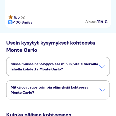
5
/5
(4)
114
€
Alkaen:
+100 Smiles
Usein kysytyt kysymykset kohteesta
Monte Carlo
Missä muissa nähtävyyksissä minun pitäisi vierailla
lähellä kohdetta Monte Carlo?
Tässä muutamia nähtävyyksiä, joita et halua missata:
Monte Carlo Casino
Prince's Palace Monaco
Mitkä ovat suosituimpia elämyksiä kohteessa
Hotel de Paris
F1 Monaco Grand Prix Circuit
Café de Paris
Monte Carlo?
Nämä ovat kohteen Monte Carlo suosituimmat aktiviteetit:
Eze, Monaco and Monte Carlo half-day group tour from Nice
Kuinka pääsen kohteeseen
Small Group Trip to Monaco and Eze