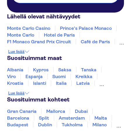
Lähellä olevat nähtävyydet
Monte Carlo Casino
Prince's Palace Monaco
Monte Carlo
Hotel de Paris
F1 Monaco Grand Prix Circuit
Café de Paris
Exotic Garden of Monaco
Monaco Cathedral
Lue lisää
Monaco Oceanographic Museum
Suosituimmat maat
Albania
Kypros
Saksa
Tanska
Viro
Espanja
Suomi
Kreikka
Kroatia
Islanti
Italia
Latvia
Montenegro
Mauritius
Norja
Lue lisää
Portugali
Ruotsi
Singapore
Thaimaa
Suosituimmat kohteet
Turkki
Gran Canaria
Mallorca
Dubai
Barcelona
Split
Amsterdam
Malta
Budapest
Dublin
Tukholma
Milano