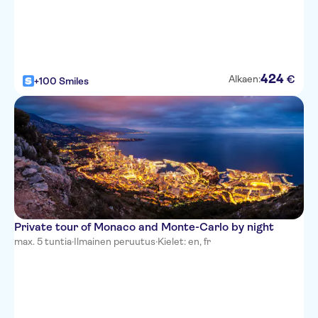
Hotel du Petit Palais
Novotel Nice Centre Vieux Nice
Hotel West End
424
€
Alkaen:
+100 Smiles
Best Western Plus Hotel Brice
Garden Nice
Hotel Magnan
Hotel Florence Nice
Hotel Danemark
Hotel Gounod Nice
Private tour of Monaco and Monte-Carlo by night
max. 5 tuntia
·
Ilmainen peruutus
·
Kielet: en, fr
Premiere Classe Nice -
Promenade Des Anglais
Hotel Albert 1er
Mercure Nice Centre Grimaldi