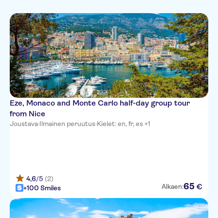
Portuguese
Perinnekulttuuri
Aktiviteetit kaupungissa
German
Hop-on Hop-off -
AC Hotel by Marriott Nice
Russian
kiertoajelut
Campanile Nice Aeroport
Days Inn by Wyndham Nice
Centre
Campanile Nice Centre -
Acropolis
Eze, Monaco and Monte Carlo half-day group tour
Palm Hotel
from Nice
Joustava
·
The Jay Hotel by HappyCulture
Ilmainen peruutus
·
Kielet: en, fr, es +1
Radisson Blu Hotel, Nice
Villa Otero by HappyCulture
4,6
/5
(2)
Hotel Lafayette Nice
65
€
Alkaen:
+100 Smiles
Mercure Nice Marche aux
Fleurs