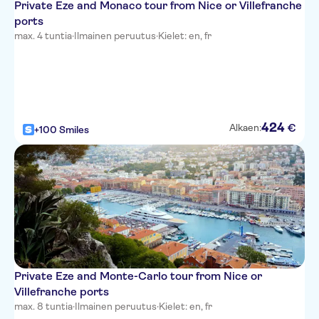
Private Eze and Monaco tour from Nice or Villefranche
Hotel Suede
ports
Hotel Beau Rivage
max. 4 tuntia
·
Ilmainen peruutus
·
Kielet: en, fr
The Deck Hotel by
HappyCulture
Hotel Carlton Nice
424
Hotel des Dames
€
Alkaen:
+100 Smiles
Hotel Aria
Ibis Nice Centre Gare
Westminster Hotel & Spa, BW
Premier Collection
Nice Hotel Congres
La Malmaison Nice Boutique
Private Eze and Monte-Carlo tour from Nice or
hotel
Villefranche ports
max. 8 tuntia
·
Ilmainen peruutus
·
Kielet: en, fr
Hotel Little Palace