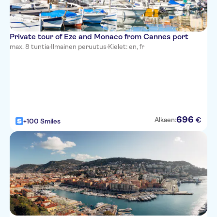
Villa Bougainville by
HappyCulture
Private tour of Eze and Monaco from Cannes port
Ibis Nice Centre Notre-Dame
max. 8 tuntia
·
Ilmainen peruutus
·
Kielet: en, fr
Residence Nice Fleurs
Novotel Nice Arenas Aeroport
Univers Hotel
All Suite Residhome Nice
696
€
Alkaen:
+100 Smiles
Mediterranee
Hotel Le Royal
Hyatt Regency Nice Palais de la
Mediterranee
Hotel Boreal
Best Western Alba Hotel