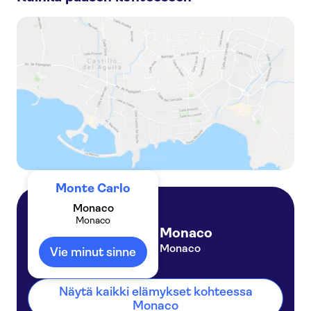
Private tour of Eze and Monaco from Cannes port
Private Eze and Monaco tour from Nice or Villefranche ports
Private Eze and Monte-Carlo tour from Nice or Villefranche ports
Monte Carlo
Monaco
Monaco
Monaco
Monaco
Vie minut sinne
Näytä kaikki elämykset kohteessa
Monaco