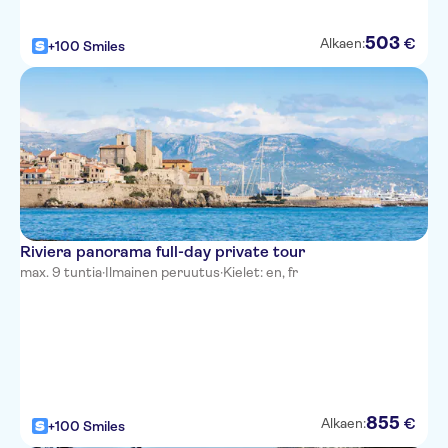
La Villa Nice Victor Hugo
503
€
Alkaen:
+100 Smiles
Adagio Access Nice Magnan
Best Western Plus Hotel
Massena Nice
NH Nice
Ibis Styles Nice Vieux Port
Novotel Suites Nice Aeroport
Riviera panorama full-day private tour
max. 9 tuntia
·
Ilmainen peruutus
·
Kielet: en, fr
Hotel Aston La Scala
Hotel Cronstadt
Splendid Hotel & Spa Nice
Hotel Le Grimaldi
855
€
Alkaen:
+100 Smiles
Ajoupa Apart'hotel Nice