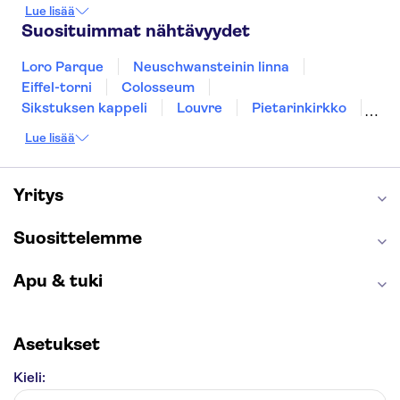
Gdansk
Oslo
Helsinki
York
Lue lisää
Rovaniemi
Los Angeles
Tallinna
Suosituimmat nähtävyydet
Ljubljana
Riika
Loro Parque
Neuschwansteinin linna
Eiffel-torni
Colosseum
Sikstuksen kappeli
Louvre
Pietarinkirkko
Sagrada Família
Pantheon
Prahan linna
Lue lisää
Moulin Rouge
Burj Khalifa
Keukenhof
London Eye
Montmartre
Wieliczkan suolakaivos
Alhambra
Yritys
Caminito del Rey
Anne Frankin talo
Golden Circle
Suosittelemme
Apu & tuki
Asetukset
Kieli: