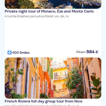
Ibis Budget Nice Californie
Lenval
Private night tour of Monaco, Èze and Monte Carlo
4 tuntia
·
Ilmainen peruutus
·
Kielet: en, de, ru
Hotel Paganini
Hotel Villa Rivoli
Hotel Locarno
Adagio Access Nice Acropolis
564
€
Alkaen:
+100 Smiles
Hotel de la Mer
Hotel Suisse Nice
Best Western Plus Nice Cosy
Hotel
Best Western Premier Hotel
Roosevelt
Hotel de Berne - Nice
French Riviera full-day group tour from Nice