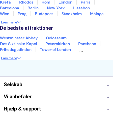
Kreta
Rhodos
Rom
London
Paris
Barcelona
Berlin
New York
Lissabon
Wien
Prag
Budapest
Stockholm
Málaga
Hamborg
København
Bremen
Aarhus
Læs mere
Kiel
Helsingborg
De bedste attraktioner
Westminster Abbey
Colosseum
Det Sixtinske Kapel
Peterskirken
Pantheon
Frihedsgudinden
Tower of London
Empire State Building
Moulin Rouge
Læs mere
Burj Khalifa
Keukenhof
Alcatraz
Elbphilharmonie
Yosemite National Park
Alhambra
Taj Mahal
St. Pauli
Harry Potter Studios
Tivoli
Petra
Selskab
Vi anbefaler
Hjælp & support