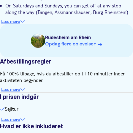
On Saturdays and Sundays, you can get off at any stop
along the way (Bingen, Assmannshausen, Burg Rheinstein)
and hop-on the following boat to continue your tour. Boats
Læs mere
depart at Rüdesheim at 11:45am, 1:45pm, 3:30pm. Please
ask the exact time schedule before imbarking
Rüdesheim am Rhein
Opdag flere oplevelser
Afbestillingsregler
Få 100% tilbage, hvis du afbestiller op til 10 minutter inden
aktiviteten begynder.
Læs mere
I prisen indgår
Sejltur
Læs mere
Hvad er ikke inkluderet