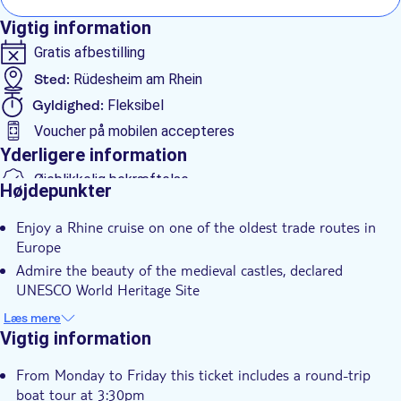
Vigtig information
Gratis afbestilling
Sted:
Rüdesheim am Rhein
Gyldighed:
Fleksibel
Voucher på mobilen accepteres
Yderligere information
Øjeblikkelig bekræftelse
Højdepunkter
Elektronisk billet
Enjoy a Rhine cruise on one of the oldest trade routes in
Kørestolsvenlig
Europe
Admire the beauty of the medieval castles, declared
UNESCO World Heritage Site
Travel back to the Rhine Romanticism
Læs mere
Marvel at vineyards in the red wine region Assmannshausen
Vigtig information
From Monday to Friday this ticket includes a round-trip
boat tour at 3:30pm