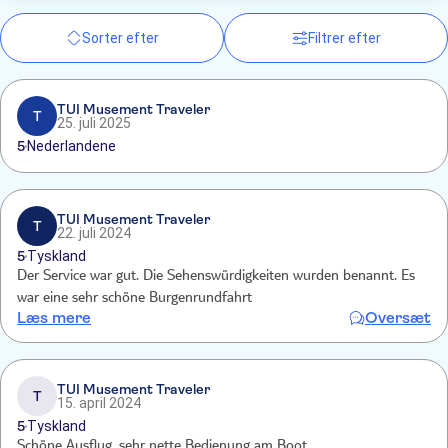
Sorter efter
Filtrer efter
TUI Musement Traveler
T
25. juli 2025
5
Nederlandene
TUI Musement Traveler
T
22. juli 2024
5
Tyskland
Der Service war gut. Die Sehenswürdigkeiten wurden benannt. Es
war eine sehr schöne Burgenrundfahrt
Læs mere
Oversæt
TUI Musement Traveler
T
15. april 2024
5
Tyskland
Schöne Ausflug ,sehr nette Bedienung am Boot.