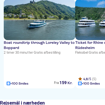
Boat roundtrip through Loreley Valley to
Ticket for Rhine 
Boppard
Rüdesheim
2 timer 30 minutter
·
Gratis afbestilling
Fleksibel
·
Gratis afbe
4,8
/5
(5)
159
Kr.
Fra:
+100 Smiles
+100 Smiles
Rejsemål i nærheden