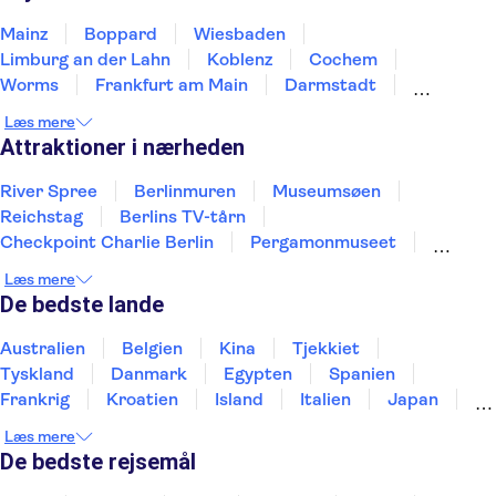
Mainz
Boppard
Wiesbaden
Limburg an der Lahn
Koblenz
Cochem
Worms
Frankfurt am Main
Darmstadt
Kaiserslautern
Bensheim
Wetzlar
Læs mere
Mannheim
Weinheim
Ladenburg
Attraktioner i nærheden
River Spree
Berlinmuren
Museumsøen
Reichstag
Berlins TV-tårn
Checkpoint Charlie Berlin
Pergamonmuseet
Havnen i Hamborg
Brandenburger Tor
St. Pauli
Læs mere
Alexanderplatz
Elbphilharmonie
Neues Museum
De bedste lande
East Berlin
HafenCity
Australien
Belgien
Kina
Tjekkiet
Tyskland
Danmark
Egypten
Spanien
Frankrig
Kroatien
Island
Italien
Japan
Holland
Norge
Polen
Sverige
Slovenien
Læs mere
Thailand
Tyrkiet
De bedste rejsemål