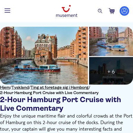
+ 6
Hjem
/
Tyskland
/
Ting at foretage sig i Hamborg
/
2-Hour Hamburg Port Cruise with Live Commentary
2-Hour Hamburg Port Cruise with
Live Commentary
Enjoy the unique maritime flair and colorful crowds at the Port
of Hamburg on this 2-hour cruise of the docks. During the
tour, your captain will give you many interesting facts and