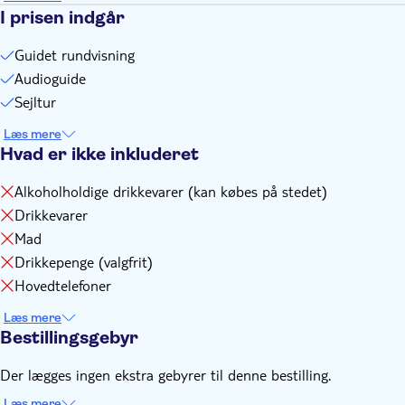
I prisen indgår
Guidet rundvisning
Audioguide
Sejltur
Læs mere
Hvad er ikke inkluderet
Alkoholholdige drikkevarer (kan købes på stedet)
Drikkevarer
Mad
Drikkepenge (valgfrit)
Hovedtelefoner
Læs mere
Bestillingsgebyr
Der lægges ingen ekstra gebyrer til denne bestilling.
Læs mere