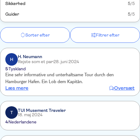
Sikkerhed
5
/5
Guider
5
/5
Sorter efter
Filtrer efter
H. Neumann
H
Rejste som et par
28. juni 2024
5
Tyskland
Eine sehr informative und unterhaltsame Tour durch den
Hamburger Hafen. Ein Lob dem Kapitän.
Læs mere
Oversæt
TUI Musement Traveler
T
18. maj 2024
4
Nederlandene