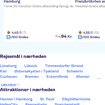
Hamburg
Franzbrötchen a
1 time 30 minutter
·
Gratis afbestilling
·
Sprog: de
Fleksibel
·
Gratis afbe
4,43
/5
(7)
4,55
/5
(13)
94
Kr.
Fra:
+100 Smiles
+100 Smiles
Rejsemål i nærheden
Lüneburg
Lübeck
Timmendorfer Strand
Kiel
Østersøkysten i Tyskland
Schwerin
Cuxhaven
Bremen
Eckernförde
Wismar
Oldenburg
Hannover
Wolfsburg
Flensborg
Læs mere
Braunschweig
Attraktioner i nærheden
Havnen i Hamborg
St. Pauli
Elbphilharmonie
HafenCity
Reeperbahn
Speicherstadt