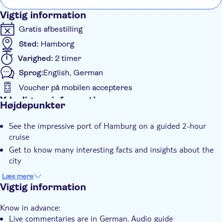
Vigtig information
Gratis afbestilling
Sted:
Hamborg
Varighed:
2 timer
Sprog:
English, German
Voucher på mobilen accepteres
Yderligere information
Højdepunkter
Øjeblikkelig bekræftelse
See the impressive port of Hamburg on a guided 2-hour
Guidet Tur
cruise
Tur med Audioguide
Get to know many interesting facts and insights about the
Elektronisk billet
city
Enjoy the maritime flair under colorful crowds and marvel at
Med audioguide
Læs mere
the characteristic skyline
Vigtig information
Dyrevenlig
Know in advance:
Live commentaries are in German. Audio guide