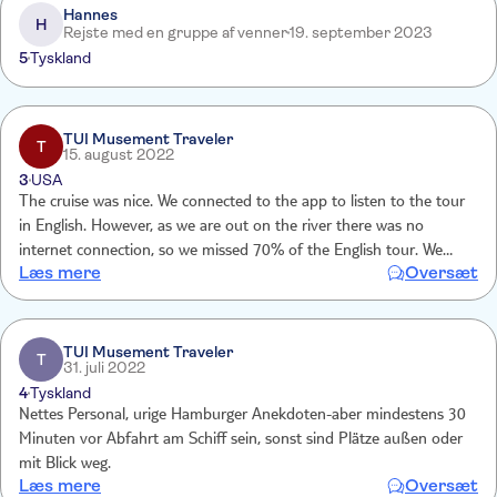
Hannes
H
Rejste med en gruppe af venner
19. september 2023
5
Tyskland
TUI Musement Traveler
T
15. august 2022
3
USA
The cruise was nice. We connected to the app to listen to the tour
in English. However, as we are out on the river there was no
internet connection, so we missed 70% of the English tour. We
Læs mere
Oversæt
enjoyed the sites and the guide amd everyone were friendly
TUI Musement Traveler
T
31. juli 2022
4
Tyskland
Nettes Personal, urige Hamburger Anekdoten-aber mindestens 30
Minuten vor Abfahrt am Schiff sein, sonst sind Plätze außen oder
mit Blick weg.
Læs mere
Oversæt