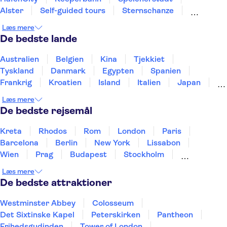
Alster
Self-guided tours
Sternschanze
River Spree
Berlinmuren
Museumsøen
Læs mere
Reichstag
Berlins TV-tårn
Checkpoint Charlie Berlin
De bedste lande
Australien
Belgien
Kina
Tjekkiet
Tyskland
Danmark
Egypten
Spanien
Frankrig
Kroatien
Island
Italien
Japan
Holland
Norge
Polen
Sverige
Slovenien
Læs mere
Thailand
Tyrkiet
De bedste rejsemål
Kreta
Rhodos
Rom
London
Paris
Barcelona
Berlin
New York
Lissabon
Wien
Prag
Budapest
Stockholm
København
Málaga
Hamborg
Bremen
Læs mere
Aarhus
Kiel
Helsingborg
De bedste attraktioner
Westminster Abbey
Colosseum
Det Sixtinske Kapel
Peterskirken
Pantheon
Frihedsgudinden
Tower of London