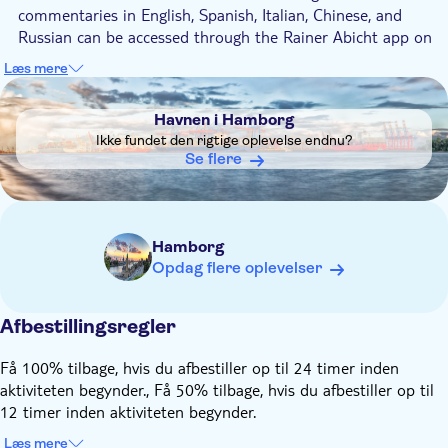
commentaries in English, Spanish, Italian, Chinese, and
Russian can be accessed through the Rainer Abicht app on
your mobile phone
Læs mere
Before embarking on the cruise, you'll need to download the
DSA1Havnen i Hamborg
free Rainer Abicht app on your phone. It is advisable to do
Havnen i Hamborg
this at least two hours in advance, allowing time and
Ikke fundet den rigtige oplevelse endnu?
ensuring a stable internet connection
Se flere
Seats are not assigned with the purchase. You can freely
choose where to sit
Please show your voucher at the meeting point
Hamborg
Infants (age 0-3 ): free admission
Opdag flere oplevelser
Remember to bring:
Your own headphones for the audioguide
Afbestillingsregler
Få 100% tilbage, hvis du afbestiller op til 24 timer inden
aktiviteten begynder., Få 50% tilbage, hvis du afbestiller op til
12 timer inden aktiviteten begynder.
Læs mere