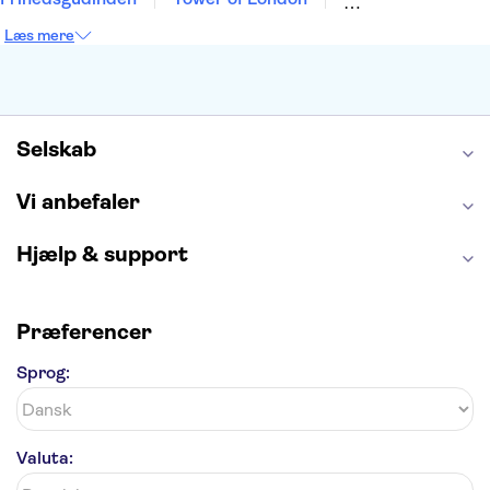
Empire State Building
Moulin Rouge
Læs mere
Burj Khalifa
Keukenhof
Alcatraz
Elbphilharmonie
Yosemite National Park
Alhambra
Taj Mahal
St. Pauli
Harry Potter Studios
Tivoli
Petra
Selskab
Vi anbefaler
Hjælp & support
Præferencer
Sprog:
Valuta: