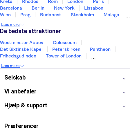
Kreta
Rhodos
Rom
London
Paris
Barcelona
Berlin
New York
Lissabon
Wien
Prag
Budapest
Stockholm
Málaga
Hamborg
København
Bremen
Aarhus
Læs mere
Kiel
Helsingborg
De bedste attraktioner
Westminster Abbey
Colosseum
Det Sixtinske Kapel
Peterskirken
Pantheon
Frihedsgudinden
Tower of London
Empire State Building
Moulin Rouge
Læs mere
Burj Khalifa
Keukenhof
Alcatraz
Elbphilharmonie
Yosemite National Park
Selskab
Alhambra
Taj Mahal
St. Pauli
Harry Potter Studios
Tivoli
Petra
Vi anbefaler
Hjælp & support
Præferencer