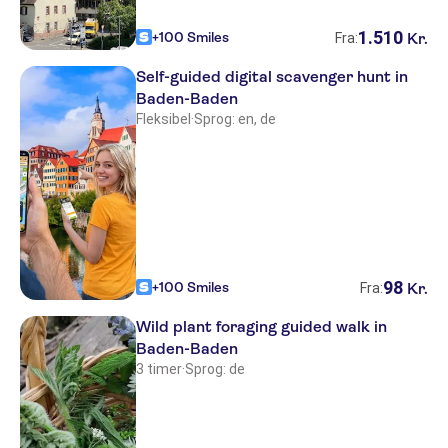
1
.
510
+100 Smiles
Kr.
Fra:
Self-guided digital scavenger hunt in
Baden-Baden
Fleksibel
·
Sprog: en, de
98
+100 Smiles
Kr.
Fra:
Wild plant foraging guided walk in
Baden-Baden
3 timer
·
Sprog: de