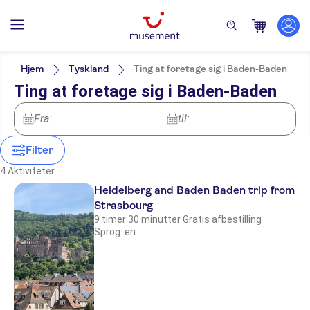
Filters
Pris (voksen)
Pickup på hotel
Alternativer
Hjem
Tyskland
Ting at foretage sig i Baden-Baden
Elektronisk billet
Kategorier
Min
DKK
Max
DKK
Ting at foretage sig i Baden-Baden
Øjeblikkelig bekræftelse
Oplevelser for de lokale
NO-PICKUP
Aktivitetssprog
Guidet Tur
Aktiviteter
German
Fra:
til:
Små Grupper
Aktiviteter i byen
English
Udflugter & dagsture
Entréudgifter er Inkluderet
Udendørs aktiviteter
Lokalt særpræg
Filter
Sightseeing & traditioner
Vandreture &
Privat tur
Rundture til fods
Byrundture
4 Aktiviteter
cykeludflugter
Subject expert guide
Natur
Gratis aflysning
Heidelberg and Baden Baden trip from
Officiel forhandler
Strasbourg
9 timer 30 minutter
·
Gratis afbestilling
·
Sprog: en