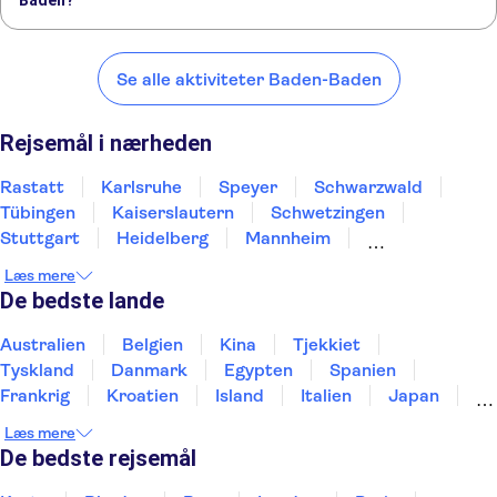
Baden?
Her er nogle af vores foretrukne steder at besøge i nærheden af
Baden-Baden:
Se alle aktiviteter Baden-Baden
Rastatt
Karlsruhe
Speyer
Schwarzwald
Tübingen
Rejsemål i nærheden
Rastatt
Karlsruhe
Speyer
Schwarzwald
Tübingen
Kaiserslautern
Schwetzingen
Stuttgart
Heidelberg
Mannheim
Freiburg Im Breisgau
Heilbronn
Ladenburg
Læs mere
Saarbrücken
Weinheim
De bedste lande
Australien
Belgien
Kina
Tjekkiet
Tyskland
Danmark
Egypten
Spanien
Frankrig
Kroatien
Island
Italien
Japan
Holland
Norge
Polen
Sverige
Slovenien
Læs mere
Thailand
Tyrkiet
De bedste rejsemål