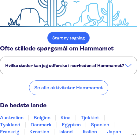
Start ny søgning
Ofte stillede spørgsmål om Hammamet
Hvilke steder kan jeg udforske i nærheden af Hammamet?
Her er nogle af vores foretrukne steder at besøge i nærheden af
Hammamet:
Se alle aktiviteter Hammamet
Pantelleria
Mazara del Vallo
Marsala
Trapani
Sciacca
De bedste lande
Australien
Belgien
Kina
Tjekkiet
Tyskland
Danmark
Egypten
Spanien
Frankrig
Kroatien
Island
Italien
Japan