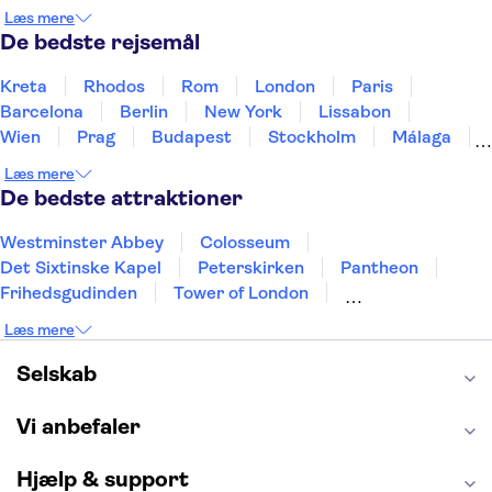
Holland
Norge
Polen
Sverige
Slovenien
Læs mere
Thailand
Tyrkiet
De bedste rejsemål
Kreta
Rhodos
Rom
London
Paris
Barcelona
Berlin
New York
Lissabon
Wien
Prag
Budapest
Stockholm
Málaga
Hamborg
København
Bremen
Aarhus
Læs mere
Kiel
Helsingborg
De bedste attraktioner
Westminster Abbey
Colosseum
Det Sixtinske Kapel
Peterskirken
Pantheon
Frihedsgudinden
Tower of London
Empire State Building
Moulin Rouge
Læs mere
Burj Khalifa
Keukenhof
Alcatraz
Elbphilharmonie
Yosemite National Park
Selskab
Alhambra
Taj Mahal
St. Pauli
Harry Potter Studios
Tivoli
Petra
Vi anbefaler
Hjælp & support