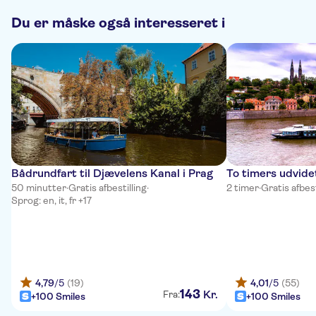
Du er måske også interesseret i
Bådrundfart til Djævelens Kanal i Prag
To timers udvide
50 minutter
·
Gratis afbestilling
·
2 timer
·
Gratis afbest
Sprog: en, it, fr +17
4,79
/5
(19)
4,01
/5
(55)
143
Kr.
Fra:
+100 Smiles
+100 Smiles