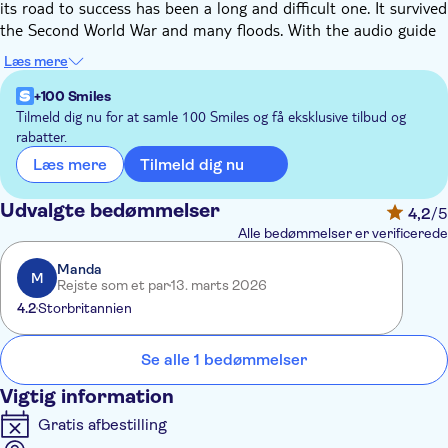
its road to success has been a long and difficult one. It survived
the Second World War and many floods. With the audio guide
included in this ticket, you'll get an introduction to the history
Læs mere
and individual pavilions of the zoo.
+100 Smiles
Tilmeld dig nu for at samle 100 Smiles og få eksklusive tilbud og
rabatter.
Tilmeld dig nu
Læs mere
Udvalgte bedømmelser
4,2
/5
Alle bedømmelser er verificerede
Manda
M
Rejste som et par
13. marts 2026
4.2
Storbritannien
Se alle 1 bedømmelser
Vigtig information
Gratis afbestilling