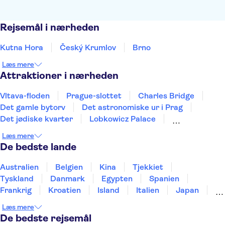
Rejsemål i nærheden
Kutna Hora
Český Krumlov
Brno
Læs mere
Attraktioner i nærheden
Vltava-floden
Prague-slottet
Charles Bridge
Det gamle bytorv
Det astronomiske ur i Prag
Det jødiske kvarter
Lobkowicz Palace
Karlštejn-slottet
Prague Zoo
Læs mere
Theresienstadt koncentrationslejr
De bedste lande
National Museum Prague
Aquapalace Prague
Pilsner Urquell Bryggeriet
Museum of Communism
Australien
Belgien
Kina
Tjekkiet
Wallenstein Palace
Tyskland
Danmark
Egypten
Spanien
Frankrig
Kroatien
Island
Italien
Japan
Holland
Norge
Polen
Sverige
Slovenien
Læs mere
Thailand
Tyrkiet
De bedste rejsemål