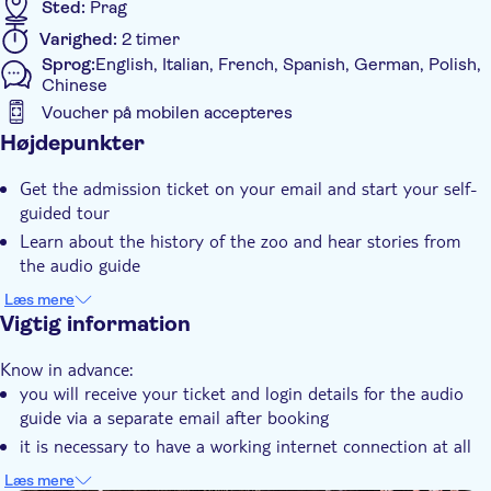
Sted:
Prag
Varighed:
2 timer
Sprog:
English, Italian, French, Spanish, German, Polish,
Chinese
Voucher på mobilen accepteres
Yderligere information
Højdepunkter
Øjeblikkelig bekræftelse
Get the admission ticket on your email and start your self-
Tur med Audioguide
guided tour
Elektronisk billet
Learn about the history of the zoo and hear stories from
the audio guide
Med audioguide
Use 2 different maps to navigate comfortably through the
Læs mere
Dyrevenlig
complex
Vigtig information
Know in advance:
you will receive your ticket and login details for the audio
guide via a separate email after booking
it is necessary to have a working internet connection at all
times when using the audio guide
Læs mere