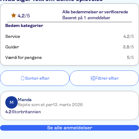
Alle bedømmelser er verificerede
4,2
/5
Baseret på 1 anmeldelser
Bedøm kategorier
Service
4,2
/5
Guider
3,8
/5
Værdi for pengene
5
/5
Sorter efter
Filtrer efter
Manda
M
Rejste som et par
13. marts 2026
4.2
Storbritannien
Se alle anmeldelser