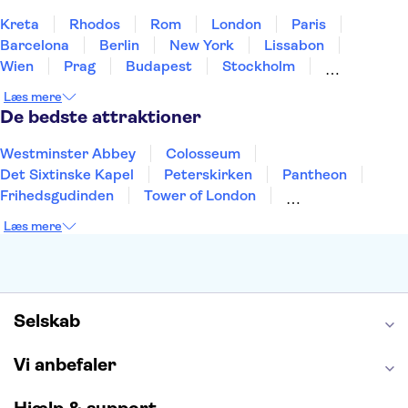
Kreta
Rhodos
Rom
London
Paris
Barcelona
Berlin
New York
Lissabon
Wien
Prag
Budapest
Stockholm
København
Málaga
Hamborg
Bremen
Læs mere
Aarhus
Kiel
Helsingborg
De bedste attraktioner
Westminster Abbey
Colosseum
Det Sixtinske Kapel
Peterskirken
Pantheon
Frihedsgudinden
Tower of London
Empire State Building
Moulin Rouge
Læs mere
Burj Khalifa
Keukenhof
Alcatraz
Elbphilharmonie
Yosemite National Park
Alhambra
Taj Mahal
St. Pauli
Harry Potter Studios
Tivoli
Petra
Selskab
Vi anbefaler