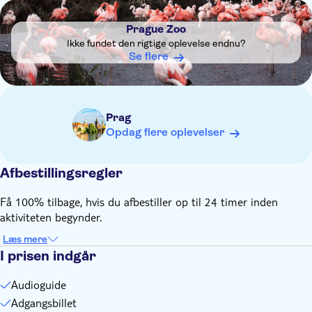
Remember to bring:
DSA1Prague Zoo
Please bring your own headphones to listen to the audio
Prague Zoo
guide comfortably
Ikke fundet den rigtige oplevelse endnu?
Se flere
Prag
Opdag flere oplevelser
Afbestillingsregler
Få 100% tilbage, hvis du afbestiller op til 24 timer inden
aktiviteten begynder.
Læs mere
I prisen indgår
Audioguide
Adgangsbillet