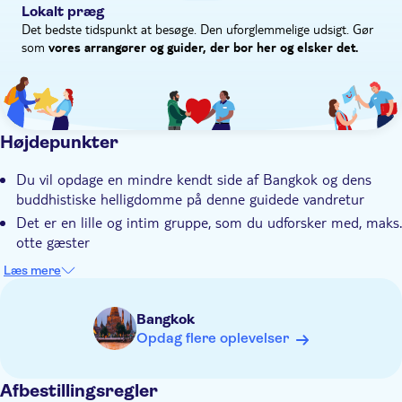
Lokalt præg
Det bedste tidspunkt at besøge. Den uforglemmelige udsigt. Gør
som
vores arrangører og guider, der bor her og elsker det.
Højdepunkter
Du vil opdage en mindre kendt side af Bangkok og dens
buddhistiske helligdomme på denne guidede vandretur
Det er en lille og intim gruppe, som du udforsker med, maks.
otte gæster
Efter at have besteget 344 trin op ad Det Gyldne Bjerg ser
Læs mere
du et af Bangkoks vigtigste templer
Du vil blive forbløffet over vægmalerierne i Wat Suthat-
Bangkok
templet og chedien i Wat Saket
Opdag flere oplevelser
Din lokale specialistguide har ekspertviden om Bangkoks
templer og helligdomme
Afbestillingsregler