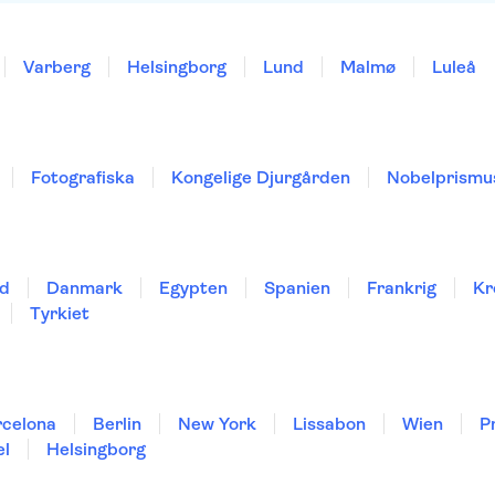
Varberg
Helsingborg
Lund
Malmø
Luleå
Fotografiska
Kongelige Djurgården
Nobelprismu
nd
Danmark
Egypten
Spanien
Frankrig
Kr
Tyrkiet
rcelona
Berlin
New York
Lissabon
Wien
P
el
Helsingborg