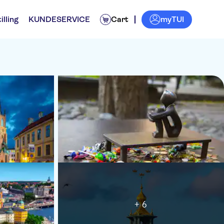
myTUI
illing
KUNDESERVICE
Cart
+ 6