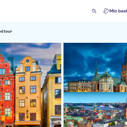
Min best
ed tour