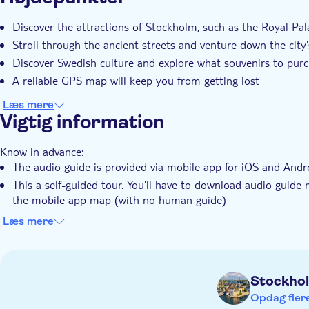
Øjeblikkelig bekræftelse
Tur med Audioguide
M
Discover the attractions of Stockholm, such as the Royal Pa
Stroll through the ancient streets and venture down the city'
Discover Swedish culture and explore what souvenirs to pur
A reliable GPS map will keep you from getting lost
Læs mere
Vigtig information
Know in advance:
The audio guide is provided via mobile app for iOS and Andr
This a self-guided tour. You'll have to download audio guide
the mobile app map (with no human guide)
Audio guide is available anytime, date and time during chec
Læs mere
You'll receive an email with activation instructions within 3–
activate your purchase before you go to the tour
Stockho
Opdag flere