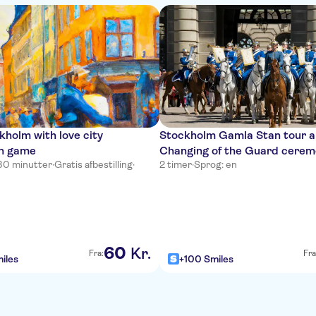
holm with love city
Stockholm Gamla Stan tour 
on game
Changing of the Guard cere
e 30 minutter
·
Gratis afbestilling
·
2 timer
·
Sprog: en
60
Kr.
Fra:
Fra
iles
+100 Smiles