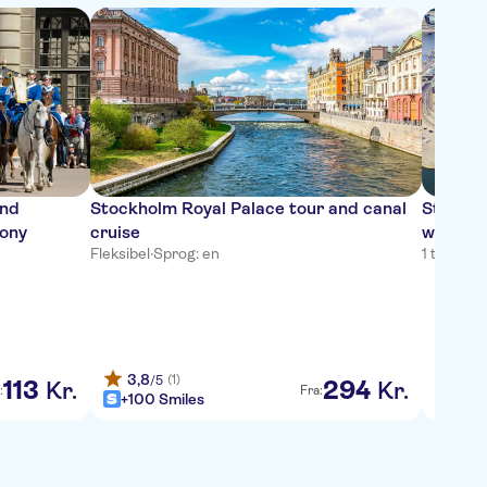
and
Stockholm Royal Palace tour and canal
Stockho
mony
cruise
with ti
Fleksibel
·
Sprog: en
1 time
·
Sp
3,8
(1)
/5
113
294
Kr.
Kr.
:
Fra:
+100 Smiles
+100