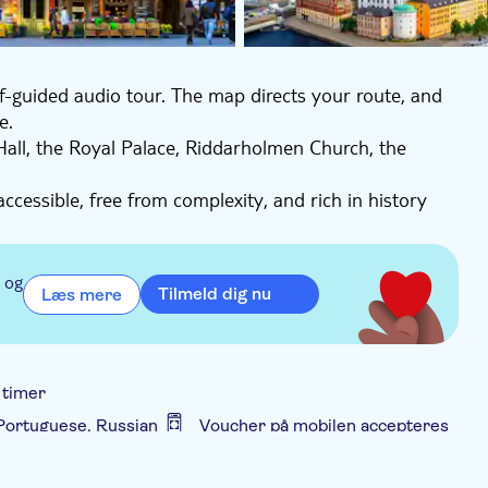
f-guided audio tour. The map directs your route, and
e.
 Hall, the Royal Palace, Riddarholmen Church, the
 accessible, free from complexity, and rich in history
 Start near the train station, perfect for a one-day
 og
Tilmeld dig nu
Læs mere
 timer
, Portuguese, Russian
Voucher på mobilen accepteres