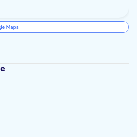
gle Maps
se