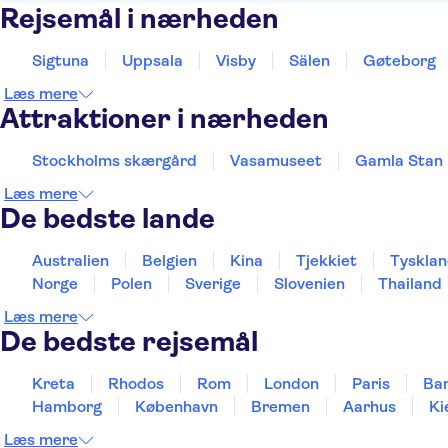
Rejsemål i nærheden
Sigtuna
Uppsala
Visby
Sälen
Gøteborg
Læs mere
Attraktioner i nærheden
Stockholms skærgård
Vasamuseet
Gamla Stan
Læs mere
De bedste lande
Australien
Belgien
Kina
Tjekkiet
Tyskla
Norge
Polen
Sverige
Slovenien
Thailand
Læs mere
De bedste rejsemål
Kreta
Rhodos
Rom
London
Paris
Ba
Hamborg
København
Bremen
Aarhus
Ki
Læs mere