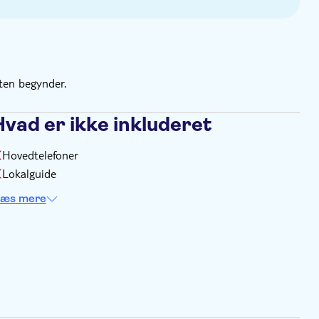
eten begynder.
Hvad er ikke inkluderet
Hovedtelefoner
Lokalguide
æs mere