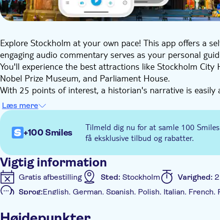
Explore Stockholm at your own pace! This app offers a sel
engaging audio commentary serves as your personal guid
You'll experience the best attractions like Stockholm City
Nobel Prize Museum, and Parliament House.
With 25 points of interest, a historian's narrative is easily
and legends. Discover Stockholm's cuisine and café culture.
Læs mere
adventure, and finish at the Hötorget market.
Tilmeld dig nu for at samle 100 Smiles
+100 Smiles
få eksklusive tilbud og rabatter.
Vigtig information
Gratis afbestilling
Sted:
Stockholm
Varighed:
2
Sprog:
English, German, Spanish, Polish, Italian, French
Yderligere information
Højdepunkter