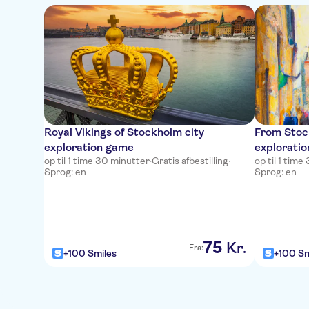
Royal Vikings of Stockholm city
From Stock
exploration game
explorati
op til 1 time 30 minutter
·
Gratis afbestilling
·
op til 1 tim
Sprog: en
Sprog: en
75
Kr.
Fra:
+100 Smiles
+100 Sm