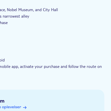
ed audioguide
lace, Nobel Museum, and City Hall
s narrowest alley
chase
oid
 mobile app, activate your purchase and follow the route on
kout are approximate
5 minutes after purchasing. Follow the instructions to
lm
 oplevelser