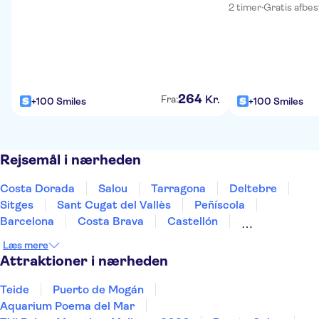
2 timer
·
Gratis afbest
264
Kr.
Fra:
+100 Smiles
+100 Smiles
Rejsemål i nærheden
Costa Dorada
Salou
Tarragona
Deltebre
Sitges
Sant Cugat del Vallès
Peñíscola
Barcelona
Costa Brava
Castellón
Lloret de Mar
Tossa De Mar
Zaragoza
Læs mere
Girona
Sant Feliu de Guíxols
Attraktioner i nærheden
Teide
Puerto de Mogán
Aquarium Poema del Mar