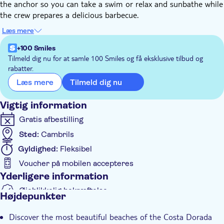
the anchor so you can take a swim or relax and sunbathe while
the crew prepares a delicious barbecue.
In the afternoon, the catamaran will hoist the sail and cruise to
Læs mere
the port of Cambrils. Throughout the tour drinks and all food
are included.
+100 Smiles
The catamaran Ocean Fly is an ideal boat for a pleasant
Tilmeld dig nu for at samle 100 Smiles og få eksklusive tilbud og
rabatter.
relaxing cruise. Its size comfortably accommodates a large
number of passengers and includes a bar, two toilets and easy
Tilmeld dig nu
Læs mere
accessibility to the sea for swimming. It is crewed by a fully
trained and professional crew
Vigtig information
Gratis afbestilling
Sted:
Cambrils
Gyldighed:
Fleksibel
Voucher på mobilen accepteres
Yderligere information
Øjeblikkelig bekræftelse
Højdepunkter
Lunch
Discover the most beautiful beaches of the Costa Dorada