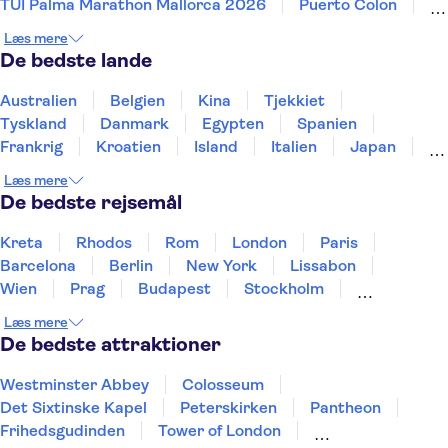
TUI Palma Marathon Mallorca 2026
Puerto Colon
Sagrada Familia
Aqualandia Benidorm
Læs mere
Siam Park
Caminito del Rey
Terra Mitica
De bedste lande
Masca
Alhambra
Mundomar
Park Güell
Palma Beach - El Arenal
Australien
Belgien
Kina
Tjekkiet
Tyskland
Danmark
Egypten
Spanien
Frankrig
Kroatien
Island
Italien
Japan
Holland
Norge
Polen
Sverige
Slovenien
Læs mere
Thailand
Tyrkiet
De bedste rejsemål
Kreta
Rhodos
Rom
London
Paris
Barcelona
Berlin
New York
Lissabon
Wien
Prag
Budapest
Stockholm
København
Málaga
Hamborg
Bremen
Læs mere
Aarhus
Kiel
Helsingborg
De bedste attraktioner
Westminster Abbey
Colosseum
Det Sixtinske Kapel
Peterskirken
Pantheon
Frihedsgudinden
Tower of London