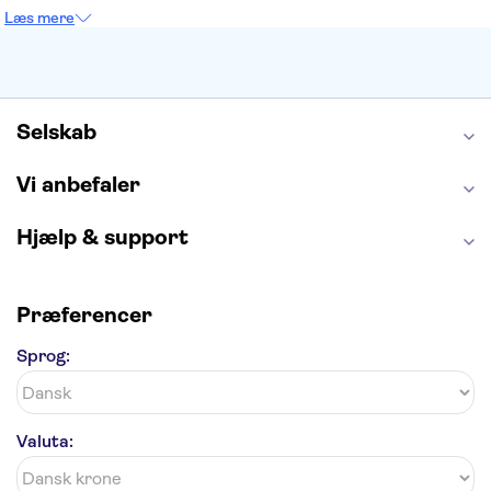
Empire State Building
Moulin Rouge
Læs mere
Burj Khalifa
Keukenhof
Alcatraz
Elbphilharmonie
Yosemite National Park
Alhambra
Taj Mahal
St. Pauli
Harry Potter Studios
Tivoli
Petra
Selskab
Vi anbefaler
Hjælp & support
Præferencer
Sprog:
Valuta: