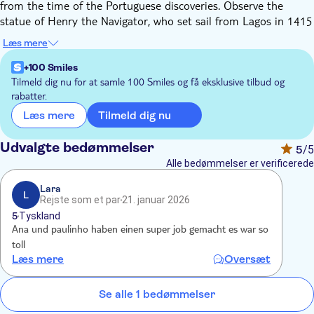
from the time of the Portuguese discoveries. Observe the
statue of Henry the Navigator, who set sail from Lagos in 1415
to begin the era of Portuguese maritime discoveries. The
Læs mere
Antonino Museum, located inside Saint Anthony’s Church,
dated back to the 18th century, is another place you'll have the
+100 Smiles
opportunity to visit.
Tilmeld dig nu for at samle 100 Smiles og få eksklusive tilbud og
rabatter.
The trip will continue west, where you’ll make a stop at Ponta
da Piedade, to admire the magnificent rocky towers that rise
Tilmeld dig nu
Læs mere
up from the sea. You'll then continue towards the picturesque
village of Sagres, where you’ll explore the historic center, and,
Udvalgte bedømmelser
5
/5
at its charming harbor, you'll have the chance to snap a perfect
Alle bedømmelser er verificerede
picture. The tour will end with a stop at Cabo de São Vicente,
the most southwestern point of continental Europe.
Lara
L
Rejste som et par
21. januar 2026
5
Tyskland
Ana und paulinho haben einen super job gemacht es war so
toll
Læs mere
Oversæt
Se alle 1 bedømmelser