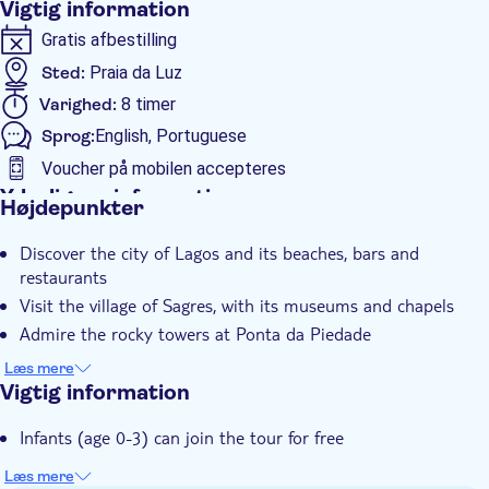
Vigtig information
Gratis afbestilling
Sted:
Praia da Luz
Varighed:
8 timer
Sprog:
English, Portuguese
Voucher på mobilen accepteres
Yderligere information
Højdepunkter
Øjeblikkelig bekræftelse
Discover the city of Lagos and its beaches, bars and
Guidet Tur
restaurants
Elektronisk billet
Visit the village of Sagres, with its museums and chapels
Small group
Admire the rocky towers at Ponta da Piedade
Transport fra hotellet
See Cabo de São Vicente, the southwestern point of
Læs mere
continental Europe
Vigtig information
Transport included
Infants (age 0-3) can join the tour for free
Læs mere