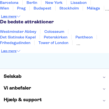
Barcelona
Berlin
New York
Lissabon
Wien
Prag
Budapest
Stockholm
Málaga
Hamborg
København
Bremen
Aarhus
Læs mere
Kiel
Helsingborg
De bedste attraktioner
Westminster Abbey
Colosseum
Det Sixtinske Kapel
Peterskirken
Pantheon
Frihedsgudinden
Tower of London
Empire State Building
Moulin Rouge
Læs mere
Burj Khalifa
Keukenhof
Alcatraz
Elbphilharmonie
Yosemite National Park
Alhambra
Taj Mahal
St. Pauli
Harry Potter Studios
Tivoli
Petra
Selskab
Vi anbefaler
Hjælp & support