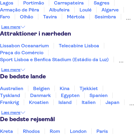
Lagos
Portimão
Carrapateira
Sagres
Armação de Pêra
Albufeira
Loulé
Algarve
Faro
Olhão
Tavira
Mértola
Sesimbra
Tróia
Évora
Læs mere
Attraktioner i nærheden
Lissabon Oceanarium
Telecabine Lisboa
Praça do Comércio
Sport Lisboa e Benfica Stadium (Estádio da Luz)
Jerónimos-klostret
Douro-dalen
Douro
Læs mere
Vognmuseet
Rua Augusta-buen
De bedste lande
Calouste Gulbenkian Museum
Lisbon Zoo
Pena-slottet
Peneda-Geres National Park
Australien
Belgien
Kina
Tjekkiet
Benagil-grotte
Det Mauriske Slot
Tyskland
Danmark
Egypten
Spanien
Frankrig
Kroatien
Island
Italien
Japan
Holland
Norge
Polen
Sverige
Slovenien
Læs mere
Thailand
Tyrkiet
De bedste rejsemål
Kreta
Rhodos
Rom
London
Paris