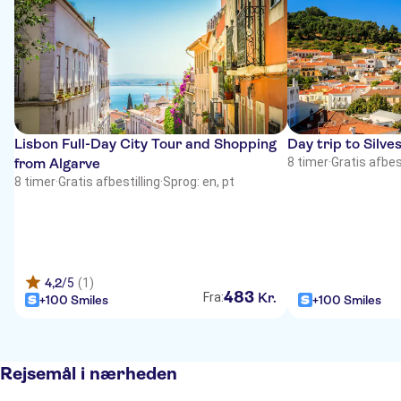
Lisbon Full-Day City Tour and Shopping
Day trip to Silv
from Algarve
8 timer
·
Gratis afbest
8 timer
·
Gratis afbestilling
·
Sprog: en, pt
4,2
/5
(1)
483
Kr.
Fra:
+100 Smiles
+100 Smiles
Rejsemål i nærheden