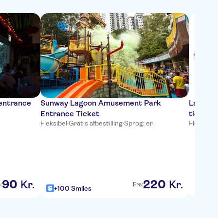
entrance
Sunway Lagoon Amusement Park
Langkaw
Entrance Ticket
ticket
Fleksibel
·
Gratis afbestilling
·
Sprog: en
Fleksibel
·
5
/5
90
220
Kr.
Kr.
:
Fra:
+100 Smiles
+100