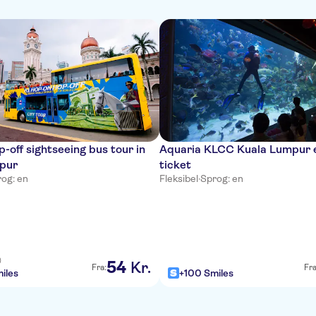
-off sightseeing bus tour in
Aquaria KLCC Kuala Lumpur 
pur
ticket
og: en
Fleksibel
·
Sprog: en
)
54
Kr.
Fra:
Fra
iles
+100 Smiles