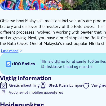
Observe how Malaysia's most distinctive crafts are produc
factory and discover the mystery of the Batu caves. This 
different processes involved in working with pewter that in
and engraving. Next, you have a brief stop at the Batik Cen
the Batu Caves. One of Malaysia's most popular Hindu shri
comprises fives caves and various temples, the main attra
Læs mere
Tilmeld dig nu for at samle 100 Smiles
+100 Smiles
få eksklusive tilbud og rabatter.
Vigtig information
Gratis afbestilling
Sted:
Kuala Lumpur
Varighe
Voucher på mobilen accepteres
Yderligere information
Højdepunkter