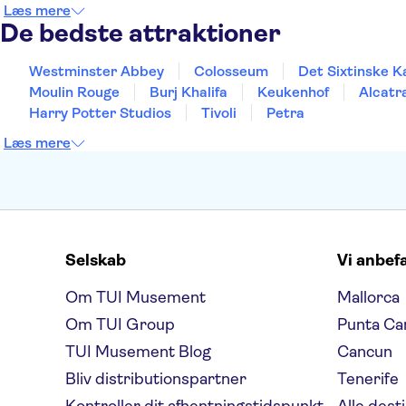
Læs mere
De bedste attraktioner
Westminster Abbey
Colosseum
Det Sixtinske K
Moulin Rouge
Burj Khalifa
Keukenhof
Alcatr
Harry Potter Studios
Tivoli
Petra
Læs mere
Selskab
Vi anbef
Om TUI Musement
Mallorca
Om TUI Group
Punta Ca
TUI Musement Blog
Cancun
Bliv distributionspartner
Tenerife