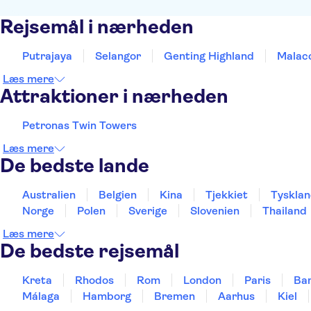
Rejsemål i nærheden
Putrajaya
Selangor
Genting Highland
Malac
Læs mere
Attraktioner i nærheden
Petronas Twin Towers
Læs mere
De bedste lande
Australien
Belgien
Kina
Tjekkiet
Tyskla
Norge
Polen
Sverige
Slovenien
Thailand
Læs mere
De bedste rejsemål
Kreta
Rhodos
Rom
London
Paris
Ba
Málaga
Hamborg
Bremen
Aarhus
Kiel