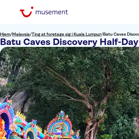
Hjem
/
Malaysia
/
Ting at foretage sig i Kuala Lumpur
/
Batu Caves Discov
Batu Caves Discovery Half-Day