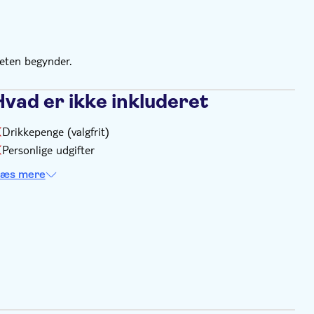
teten begynder.
Hvad er ikke inkluderet
Drikkepenge (valgfrit)
Personlige udgifter
æs mere