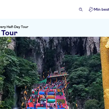
Min best
ery Half-Day Tour
 Tour