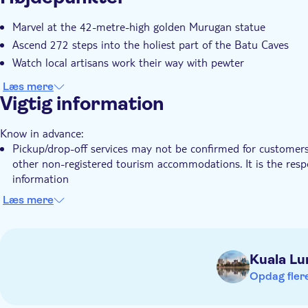
Entréudgifter er Inkluderet
Lokalt særpræg
Pri
Transport fra hotellet
Transport included
Marvel at the 42-metre-high golden Murugan statue
Ascend 272 steps into the holiest part of the Batu Caves
Watch local artisans work their way with pewter
Læs mere
Vigtig information
Know in advance:
Pickup/drop-off services may not be confirmed for customers
other non-registered tourism accommodations. It is the respo
information
The local tour operator reserves the right to make necessary
Læs mere
guests in case of unfavourable weather conditions or other s
This private tour includes an English-speaking driver-guide
Tours and transfers with English-speaking Driver Guide (t
o c
Kuala L
guide is limited to within the vehicle only, and no guiding serv
Opdag flere