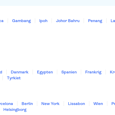
ca
Gambang
Ipoh
Johor Bahru
Penang
L
nd
Danmark
Egypten
Spanien
Frankrig
Kr
Tyrkiet
rcelona
Berlin
New York
Lissabon
Wien
P
Helsingborg