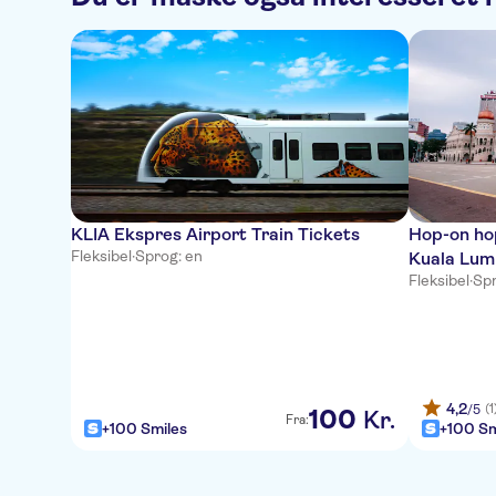
KLIA Ekspres Airport Train Tickets
Hop-on hop
Fleksibel
·
Sprog: en
Kuala Lum
Fleksibel
·
Spr
4,2
(1
/5
100
Kr.
Fra:
+100 Smiles
+100 Sm