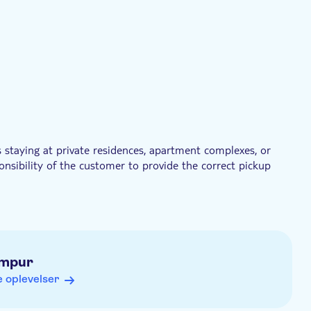
vat tur
Øjeblikkelig bekræftelse
 staying at private residences, apartment complexes, or
nsibility of the customer to provide the correct pickup
 changes to the excursion to guarantee the safety of the
ituations
omply with applicable regulations, commentary by the driver
umpur
ices will be provided outside the vehicle)
 oplevelser