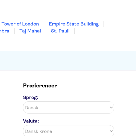
Tower of London
Empire State Building
mbra
Taj Mahal
St. Pauli
Præferencer
Sprog:
Valuta: