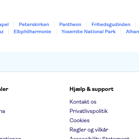
apel
Peterskirken
Pantheon
Frihedsgudinden
az
Elbphilharmonie
Yosemite National Park
Alha
aler
Hjælp & support
Kontakt os
na
Privatlivspolitik
Cookies
Regler og vilkår