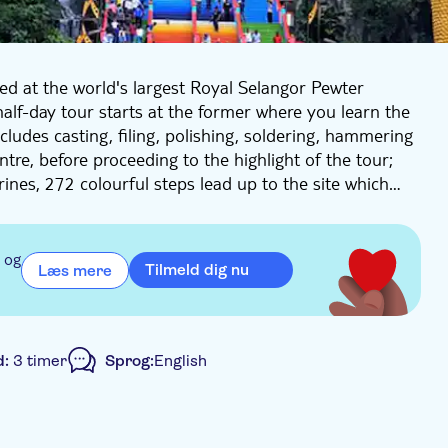
ed at the world's largest Royal Selangor Pewter
half-day tour starts at the former where you learn the
cludes casting, filing, polishing, soldering, hammering
tre, before proceeding to the highlight of the tour;
nes, 272 colourful steps lead up to the site which
ction being the Temple Cave.
 og
Tilmeld dig nu
Læs mere
d:
3 timer
Sprog:
English