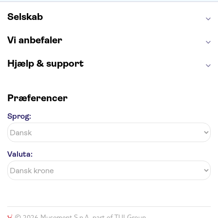
Harry Potter Studios
Tivoli
Petra
Selskab
Vi anbefaler
Hjælp & support
Præferencer
Sprog:
Valuta:
© 2026 Musement S.p.A, part of TUI Group