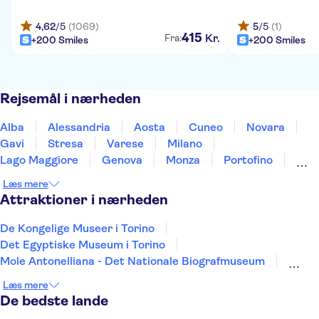
4,62
/5
(1069)
5
/5
(1)
415
Kr.
Fra:
+200 Smiles
+200 Smiles
Rejsemål i nærheden
Alba
Alessandria
Aosta
Cuneo
Novara
Gavi
Stresa
Varese
Milano
Lago Maggiore
Genova
Monza
Portofino
Bellagio
Lecco
Læs mere
Attraktioner i nærheden
De Kongelige Museer i Torino
Det Egyptiske Museum i Torino
Mole Antonelliana - Det Nationale Biografmuseum
La Venaria Reale
Palazzo Madama di Torino
Læs mere
Colosseum
Forum Romanum
Etna
De bedste lande
Vatikanmuseerne
Peterskirken
Pompejis Ruiner