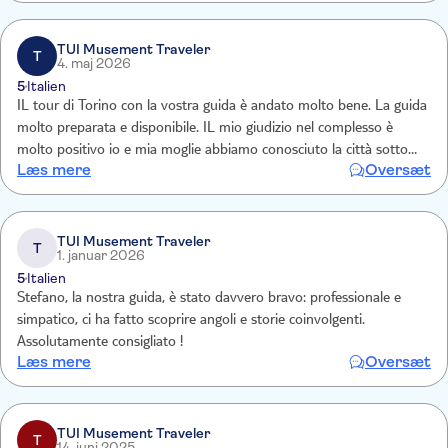
TUI Musement Traveler
T
4. maj 2026
5
Italien
IL tour di Torino con la vostra guida è andato molto bene. La guida
molto preparata e disponibile. IL mio giudizio nel complesso è
molto positivo io e mia moglie abbiamo conosciuto la città sotto
Læs mere
Oversæt
una veste particolare e suggestiva. GRAZIE
TUI Musement Traveler
T
1. januar 2026
5
Italien
Stefano, la nostra guida, è stato davvero bravo: professionale e
simpatico, ci ha fatto scoprire angoli e storie coinvolgenti.
Assolutamente consigliato !
Læs mere
Oversæt
TUI Musement Traveler
T
14. juni 2025