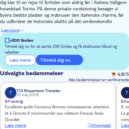
dig klar til en rejse til fortiden som aldrig før i Italiens tidligere
hovedstad Torino. På denne private rundvisning besøger vi
byens bedste pladser og indsnuser den italienske charme, før
du udforsker de historiske skatte på det verdenskendte
Egyptiske Museum. Og det bedste af det hele er, at det er dig,
Læs mere
der bestemmer med en turplan, der kan tilpasses. Beatrice, en
af vores dygtige lokale guider, siger: "Du stifter bekendtskab
+200 Smiles
med italienske historiske figurer som Vittorio Emmanuele II og
Tilmeld dig nu for at samle 200 Smiles og få eksklusive tilbud og
rabatter.
faraoerne fra det gamle Egypten".
Din rejse tilbage i tiden starter på Piazza Carignano. Her
Tilmeld dig nu
Læs mere
stjæler Risorgimento-museet rampelyset og kaster lys over
Italiens vej til forening og den legendariske Savoy-familie. Efter
Udvalgte bedømmelser
4,6
/5
et kongeligt rendezvous på San Carlo-pladsen slentrer du
Alle bedømmelser er verificerede
gennem det elegante Galleria Subalpina, som er perfekt til at
tage billeder af. Mens du går ned ad Via Roma, kan du lytte til
TUI Musement Traveler
T
T
15. maj 2026
italiensk småsnak og duften af kaffe, der pirrer dine sanser. Og
5
Frankrig
5
Ita
tøv ikke med at spørge din guide, hvis der er en bestemt
Excellente guide Giovanna Bonnes connaissances ,attentive
IL t
seværdighed, du gerne vil se.
et à l’écoute A recommander aux visiteurs français Assia
La g
Hvad er det næste? Det Egyptiske Museum venter. På denne
Quyollet
comp
to-timers rundvisning med en lokal ekspert er det en leg at
Læs mere
Oversæt
Læs
cono
opklare mysterierne om denne gamle civilisation. Museet