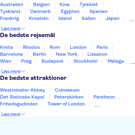
Katakomberne i Rom
Pantheon
Australien
Belgien
Kina
Tjekkiet
Det Sixtinske Kapel
Amalfi-kysten
Tyskland
Danmark
Egypten
Spanien
Frankrig
Kroatien
Island
Italien
Japan
Holland
Norge
Polen
Sverige
Slovenien
Læs mere
Thailand
Tyrkiet
De bedste rejsemål
Kreta
Rhodos
Rom
London
Paris
Barcelona
Berlin
New York
Lissabon
Wien
Prag
Budapest
Stockholm
Málaga
Hamborg
København
Bremen
Aarhus
Læs mere
Kiel
Helsingborg
De bedste attraktioner
Westminster Abbey
Colosseum
Det Sixtinske Kapel
Peterskirken
Pantheon
Frihedsgudinden
Tower of London
Empire State Building
Moulin Rouge
Læs mere
Burj Khalifa
Keukenhof
Alcatraz
Elbphilharmonie
Yosemite National Park
Alhambra
Taj Mahal
St. Pauli