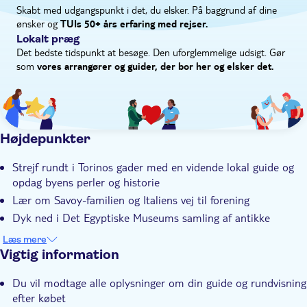
Skabt med udgangspunkt i det, du elsker. På baggrund af dine
ønsker og
TUIs 50+ års erfaring med rejser.
Lokalt præg
Det bedste tidspunkt at besøge. Den uforglemmelige udsigt. Gør
som
vores arrangører og guider, der bor her og elsker det.
Højdepunkter
Strejf rundt i Torinos gader med en vidende lokal guide og
opdag byens perler og historie
Lær om Savoy-familien og Italiens vej til forening
Dyk ned i Det Egyptiske Museums samling af antikke
vidundere
Læs mere
Tag billeder af faraoer og grave og rejs 5000 år tilbage i
Vigtig information
tiden
Du vil modtage alle oplysninger om din guide og rundvisning
Nyd en privat rundvisning med en dygtig, lokal guide med
efter købet
stor viden om Torino og det gamle Egypten.