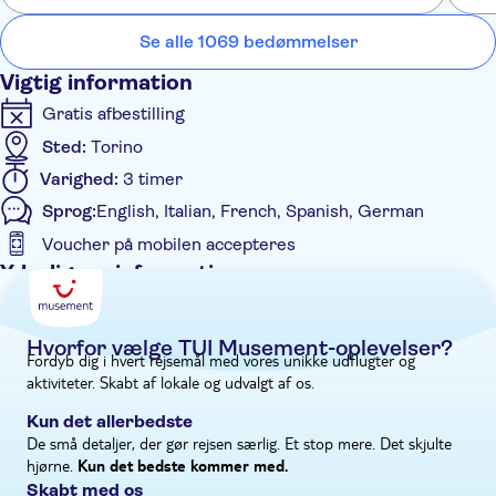
GRA
rummer over 300.000 fund, og du kommer til at gå rundt
Se alle 1069 bedømmelser
blandt tårnende faraoer, artefakter og endda mumier. Dyk ned
i hieroglyffernes verden, og glem ikke at posere ved siden af
Vigtig information
den ikoniske sfinks. Denne fantastiske samling overgår siderne
Gratis afbestilling
i enhver historiebog.
Sted:
Torino
Varighed:
3 timer
Sprog:
English, Italian, French, Spanish, German
Voucher på mobilen accepteres
Yderligere information
Øjeblikkelig bekræftelse
Spring linjen over
Hvorfor vælge TUI Musement-oplevelser?
Fordyb dig i hvert rejsemål med vores unikke udflugter og
Entréudgifter er Inkluderet
aktiviteter. Skabt af lokale og udvalgt af os.
Privat tur
Kun det allerbedste
Elektronisk billet
De små detaljer, der gør rejsen særlig. Et stop mere. Det skjulte
Private group
hjørne.
Kun det bedste kommer med.
Skabt med os
Kørestolsvenlig