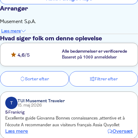
Arrangør
Musement S.p.A.
Læs mere
Hvad siger folk om denne oplevelse
Alle bedømmelser er verificerede
4,6
/5
Baseret på 1069 anmeldelser
Sorter efter
Filtrer efter
TUI Musement Traveler
T
15. maj 2026
5
Frankrig
Excellente guide Giovanna Bonnes connaissances ,attentive et à
l’écoute A recommander aux visiteurs français Assia Quyollet
Læs mere
Oversæt