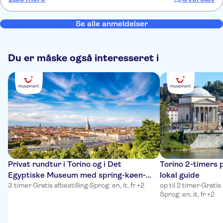
Se alle anmeldelser
Du er måske også interesseret i
Privat rundtur i Torino og i Det
Torino 2-timers 
Egyptiske Museum med spring-køen-
lokal guide
over-billetter
3 timer
·
Gratis afbestilling
·
Sprog: en, it, fr +2
op til 2 timer
·
Gratis 
Sprog: en, it, fr +2