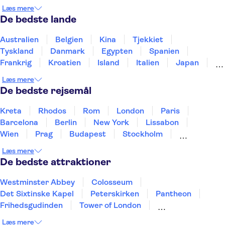
Varese
Livorno
Læs mere
De bedste lande
Australien
Belgien
Kina
Tjekkiet
Tyskland
Danmark
Egypten
Spanien
Frankrig
Kroatien
Island
Italien
Japan
Holland
Norge
Polen
Sverige
Slovenien
Læs mere
Thailand
Tyrkiet
De bedste rejsemål
Kreta
Rhodos
Rom
London
Paris
Barcelona
Berlin
New York
Lissabon
Wien
Prag
Budapest
Stockholm
København
Málaga
Hamborg
Bremen
Læs mere
Aarhus
Kiel
Helsingborg
De bedste attraktioner
Westminster Abbey
Colosseum
Det Sixtinske Kapel
Peterskirken
Pantheon
Frihedsgudinden
Tower of London
Empire State Building
Moulin Rouge
Læs mere