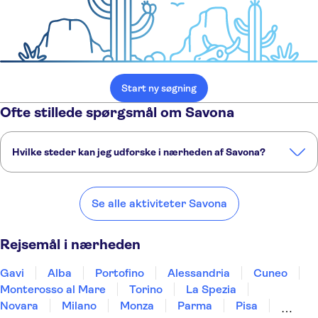
Start ny søgning
Ofte stillede spørgsmål om Savona
Hvilke steder kan jeg udforske i nærheden af Savona?
Her er nogle af vores foretrukne steder at besøge i nærheden af
Savona:
Se alle aktiviteter Savona
Gavi
Alba
Portofino
Alessandria
Cuneo
Rejsemål i nærheden
Gavi
Alba
Portofino
Alessandria
Cuneo
Monterosso al Mare
Torino
La Spezia
Novara
Milano
Monza
Parma
Pisa